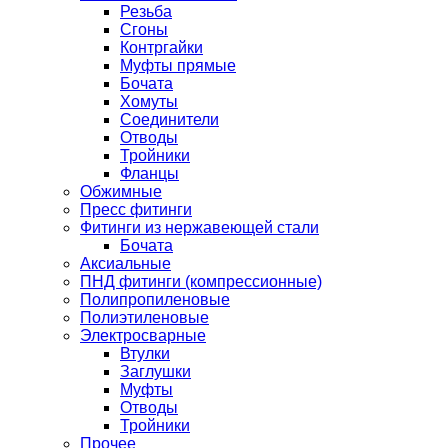
Резьба
Сгоны
Контргайки
Муфты прямые
Бочата
Хомуты
Соединители
Отводы
Тройники
Фланцы
Обжимные
Пресс фитинги
Фитинги из нержавеющей стали
Бочата
Аксиальные
ПНД фитинги (компрессионные)
Полипропиленовые
Полиэтиленовые
Электросварные
Втулки
Заглушки
Муфты
Отводы
Тройники
Прочее