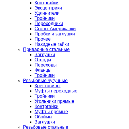
Контргайки
Эксцентрики
Удлинители
Тройники
Переходники
Сгоны-Американки
Пробки и заглушки
Прочее
Накидные гайки
Приварные стальные
Заглушки
Отводы
Переходы
Фланцы
Тройники
Резьбовые чугунные
Крестовины
Муфты переходные
Тройники
Угольники прямые
Контргайки
Муфты прямые
Обоймы
Заглушки
Резьбовые стальные