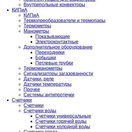
Внутрипольные конвекторы
КИПиА
КИПиА
Термопреобразователи и термопары
Термометры
Манометры
Показывающие
Электроконтактные
Дополнительное оборудование
Переходники
Бобышки
Петлевые трубки
Термоманометры
Сигнализаторы загазованности
Датчики, реле
Датчики температуры
Прочее
Системы антипротечки
Счетчики
Счетчики
Счетчики воды
Счетчики универсальные
Счетчики горячей воды
Счетчики холодной воды
Счетчики тепла