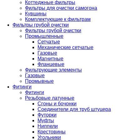
Коттеджные фильтры
Фильтры для очистки самогона
Кувшины
Комплектующие к фильтрам
Фильтры грубой очистки
Фильтры грубой очистки
Промышленные
Сетчатые
Механические сетчатые
Газовые
Магнитные
Фланцевые
Фильтрующие элементы
Газовые
Промывные
Фитинги
Фитинги
Резьбовые латунные
Сгоны и бочонки
Соединители для труб штуцера
Футорки
Муфты
Ниппели
Крестовины
Угольники