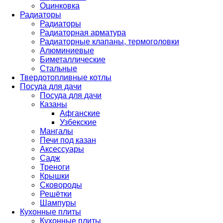
Оцинковка
Радиаторы
Радиаторы
Радиаторная арматура
Радиаторные клапаны, термоголовки
Алюминиевые
Биметаллические
Стальные
Твердотопливные котлы
Посуда для дачи
Посуда для дачи
Казаны
Афганские
Узбекские
Мангалы
Печи под казан
Аксессуары
Садж
Треноги
Крышки
Сковороды
Решётки
Шампуры
Кухонные плиты
Кухонные плиты