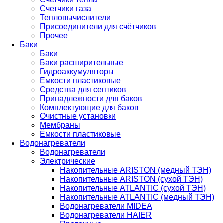
Счетчики газа
Тепловычислители
Присоединители для счётчиков
Прочее
Баки
Баки
Баки расширительные
Гидроаккумуляторы
Емкости пластиковые
Средства для септиков
Принадлежности для баков
Комплектующие для баков
Очистные установки
Мембраны
Ёмкости пластиковые
Водонагреватели
Водонагреватели
Электрические
Накопительные ARISTON (медный ТЭН)
Накопительные ARISTON (сухой ТЭН)
Накопительные ATLANTIC (сухой ТЭН)
Накопительные ATLANTIC (медный ТЭН)
Водонагреватели MIDEA
Водонагреватели HAIER