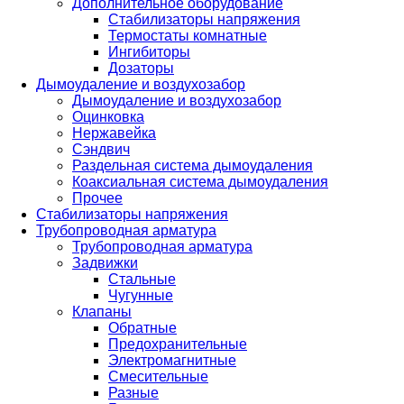
Дополнительное оборудование
Стабилизаторы напряжения
Термостаты комнатные
Ингибиторы
Дозаторы
Дымоудаление и воздухозабор
Дымоудаление и воздухозабор
Оцинковка
Нержавейка
Сэндвич
Раздельная система дымоудаления
Коаксиальная система дымоудаления
Прочее
Стабилизаторы напряжения
Трубопроводная арматура
Трубопроводная арматура
Задвижки
Стальные
Чугунные
Клапаны
Обратные
Предохранительные
Электромагнитные
Смесительные
Разные