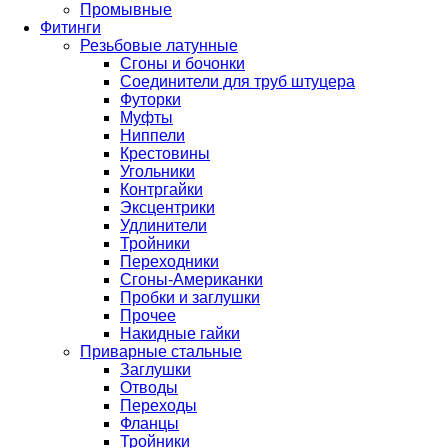
Промывные
Фитинги
Резьбовые латунные
Сгоны и бочонки
Соединители для труб штуцера
Футорки
Муфты
Ниппели
Крестовины
Угольники
Контргайки
Эксцентрики
Удлинители
Тройники
Переходники
Сгоны-Американки
Пробки и заглушки
Прочее
Накидные гайки
Приварные стальные
Заглушки
Отводы
Переходы
Фланцы
Тройники