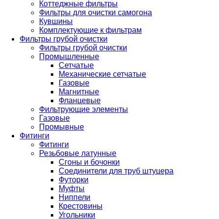
Коттеджные фильтры
Фильтры для очистки самогона
Кувшины
Комплектующие к фильтрам
Фильтры грубой очистки
Фильтры грубой очистки
Промышленные
Сетчатые
Механические сетчатые
Газовые
Магнитные
Фланцевые
Фильтрующие элементы
Газовые
Промывные
Фитинги
Фитинги
Резьбовые латунные
Сгоны и бочонки
Соединители для труб штуцера
Футорки
Муфты
Ниппели
Крестовины
Угольники