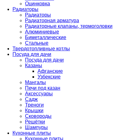
Оцинковка
Радиаторы
Радиаторы
Радиаторная арматура
Радиаторные клапаны, термоголовки
Алюминиевые
Биметаллические
Стальные
Твердотопливные котлы
Посуда для дачи
Посуда для дачи
Казаны
Афганские
Узбекские
Мангалы
Печи под казан
Аксессуары
Садж
Треноги
Крышки
Сковороды
Решётки
Шампуры
Кухонные плиты
Кухонные плиты