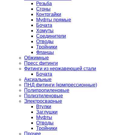
Резьба
Сгоны
Контргайки
Муфты прямые
Бочата
Хомуты
Соединители
Отводы
Тройники
Фланцы
Обжимные
Пресс фитинги
Фитинги из нержавеющей стали
Бочата
Аксиальные
ПНД фитинги (компрессионные)
Полипропиленовые
Полиэтиленовые
Электросварные
Втулки
Заглушки
Муфты
Отводы
Тройники
Прочее