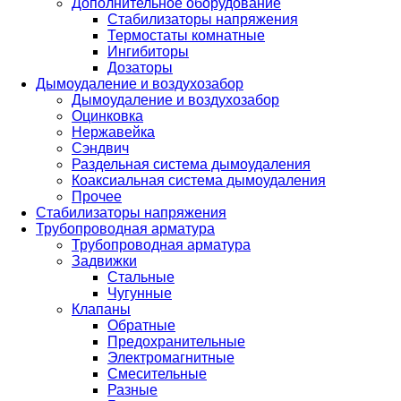
Дополнительное оборудование
Стабилизаторы напряжения
Термостаты комнатные
Ингибиторы
Дозаторы
Дымоудаление и воздухозабор
Дымоудаление и воздухозабор
Оцинковка
Нержавейка
Сэндвич
Раздельная система дымоудаления
Коаксиальная система дымоудаления
Прочее
Стабилизаторы напряжения
Трубопроводная арматура
Трубопроводная арматура
Задвижки
Стальные
Чугунные
Клапаны
Обратные
Предохранительные
Электромагнитные
Смесительные
Разные