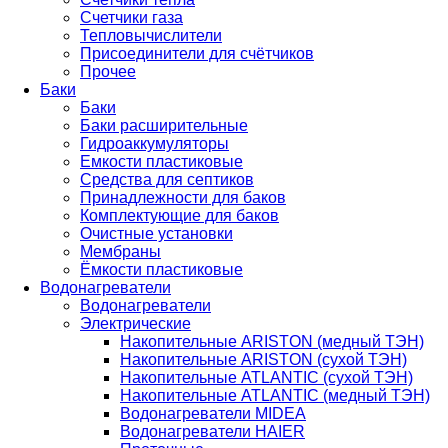
Счетчики газа
Тепловычислители
Присоединители для счётчиков
Прочее
Баки
Баки
Баки расширительные
Гидроаккумуляторы
Емкости пластиковые
Средства для септиков
Принадлежности для баков
Комплектующие для баков
Очистные установки
Мембраны
Ёмкости пластиковые
Водонагреватели
Водонагреватели
Электрические
Накопительные ARISTON (медный ТЭН)
Накопительные ARISTON (сухой ТЭН)
Накопительные ATLANTIC (сухой ТЭН)
Накопительные ATLANTIC (медный ТЭН)
Водонагреватели MIDEA
Водонагреватели HAIER