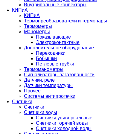
Внутрипольные конвекторы
КИПиА
КИПиА
Термопреобразователи и термопары
Термометры
Манометры
Показывающие
Электроконтактные
Дополнительное оборудование
Переходники
Бобышки
Петлевые трубки
Термоманометры
Сигнализаторы загазованности
Датчики, реле
Датчики температуры
Прочее
Системы антипротечки
Счетчики
Счетчики
Счетчики воды
Счетчики универсальные
Счетчики горячей воды
Счетчики холодной воды
Счетчики тепла