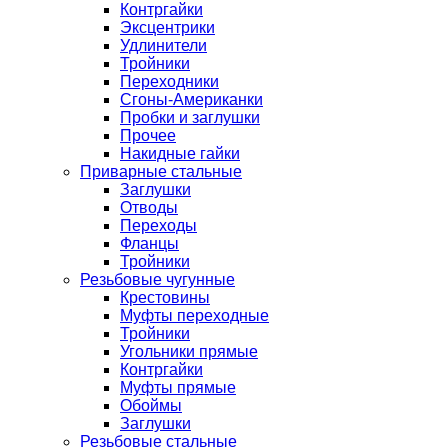
Контргайки
Эксцентрики
Удлинители
Тройники
Переходники
Сгоны-Американки
Пробки и заглушки
Прочее
Накидные гайки
Приварные стальные
Заглушки
Отводы
Переходы
Фланцы
Тройники
Резьбовые чугунные
Крестовины
Муфты переходные
Тройники
Угольники прямые
Контргайки
Муфты прямые
Обоймы
Заглушки
Резьбовые стальные