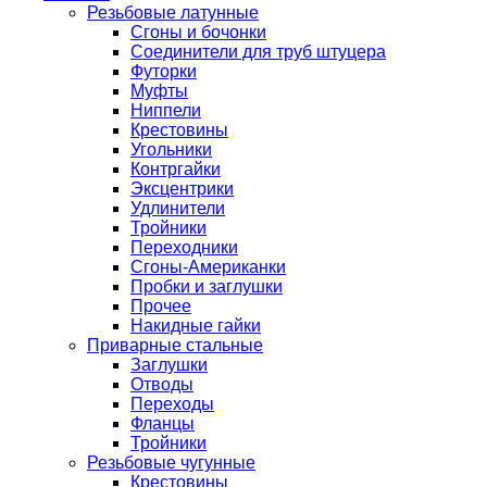
Резьбовые латунные
Сгоны и бочонки
Соединители для труб штуцера
Футорки
Муфты
Ниппели
Крестовины
Угольники
Контргайки
Эксцентрики
Удлинители
Тройники
Переходники
Сгоны-Американки
Пробки и заглушки
Прочее
Накидные гайки
Приварные стальные
Заглушки
Отводы
Переходы
Фланцы
Тройники
Резьбовые чугунные
Крестовины