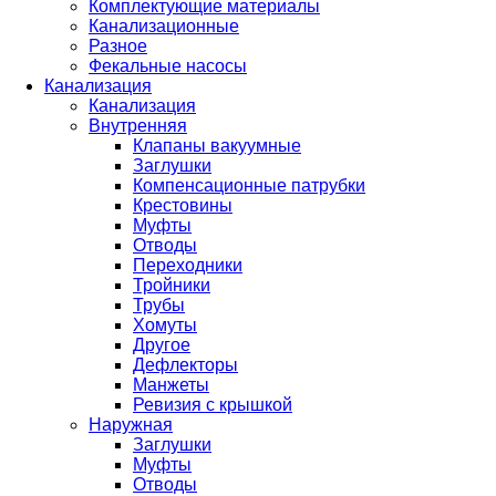
Комплектующие материалы
Канализационные
Разное
Фекальные насосы
Канализация
Канализация
Внутренняя
Клапаны вакуумные
Заглушки
Компенсационные патрубки
Крестовины
Муфты
Отводы
Переходники
Тройники
Трубы
Хомуты
Другое
Дефлекторы
Манжеты
Ревизия с крышкой
Наружная
Заглушки
Муфты
Отводы