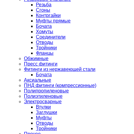
Резьба
Сгоны
Контргайки
Муфты прямые
Бочата
Хомуты
Соединители
Отводы
Тройники
Фланцы
Обжимные
Пресс фитинги
Фитинги из нержавеющей стали
Бочата
Аксиальные
ПНД фитинги (компрессионные)
Полипропиленовые
Полиэтиленовые
Электросварные
Втулки
Заглушки
Муфты
Отводы
Тройники
Прочее