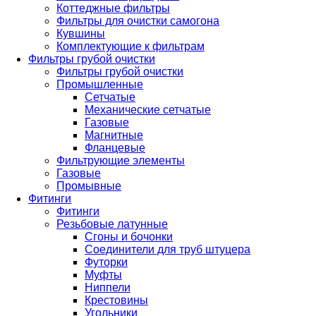
Коттеджные фильтры
Фильтры для очистки самогона
Кувшины
Комплектующие к фильтрам
Фильтры грубой очистки
Фильтры грубой очистки
Промышленные
Сетчатые
Механические сетчатые
Газовые
Магнитные
Фланцевые
Фильтрующие элементы
Газовые
Промывные
Фитинги
Фитинги
Резьбовые латунные
Сгоны и бочонки
Соединители для труб штуцера
Футорки
Муфты
Ниппели
Крестовины
Угольники