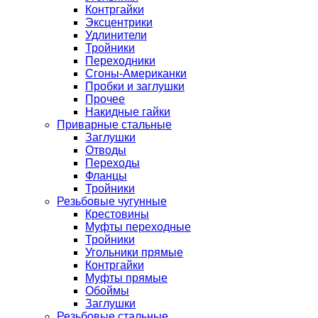
Контргайки
Эксцентрики
Удлинители
Тройники
Переходники
Сгоны-Американки
Пробки и заглушки
Прочее
Накидные гайки
Приварные стальные
Заглушки
Отводы
Переходы
Фланцы
Тройники
Резьбовые чугунные
Крестовины
Муфты переходные
Тройники
Угольники прямые
Контргайки
Муфты прямые
Обоймы
Заглушки
Резьбовые стальные