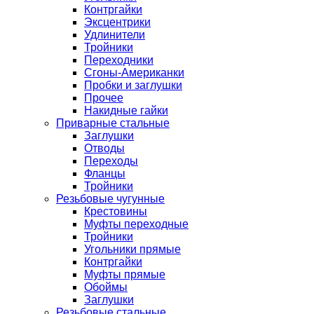
Контргайки
Эксцентрики
Удлинители
Тройники
Переходники
Сгоны-Американки
Пробки и заглушки
Прочее
Накидные гайки
Приварные стальные
Заглушки
Отводы
Переходы
Фланцы
Тройники
Резьбовые чугунные
Крестовины
Муфты переходные
Тройники
Угольники прямые
Контргайки
Муфты прямые
Обоймы
Заглушки
Резьбовые стальные