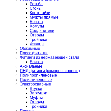
Резьба
Сгоны
Контргайки
Муфты прямые
Бочата
Хомуты
Соединители
Отводы
Тройники
Фланцы
Обжимные
Пресс фитинги
Фитинги из нержавеющей стали
Бочата
Аксиальные
ПНД фитинги (компрессионные)
Полипропиленовые
Полиэтиленовые
Электросварные
Втулки
Заглушки
Муфты
Отводы
Тройники
Прочее