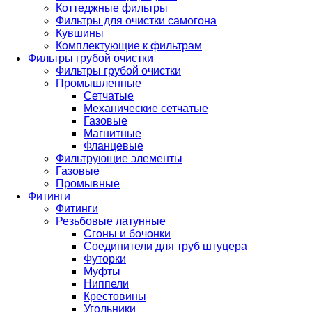
Коттеджные фильтры
Фильтры для очистки самогона
Кувшины
Комплектующие к фильтрам
Фильтры грубой очистки
Фильтры грубой очистки
Промышленные
Сетчатые
Механические сетчатые
Газовые
Магнитные
Фланцевые
Фильтрующие элементы
Газовые
Промывные
Фитинги
Фитинги
Резьбовые латунные
Сгоны и бочонки
Соединители для труб штуцера
Футорки
Муфты
Ниппели
Крестовины
Угольники