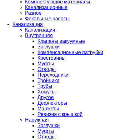
Комплектующие материалы
Канализационные
Разное
Фекальные насосы
Канализация
Канализация
Внутренняя
Клапаны вакуумные
Заглушки
Компенсационные патрубки
Крестовины
Муфты
Отводы
Переходники
Тройники
Трубы
Хомуты
Другое
Дефлекторы
Манжеты
Ревизия с крышкой
Наружная
Заглушки
Муфты
Отводы