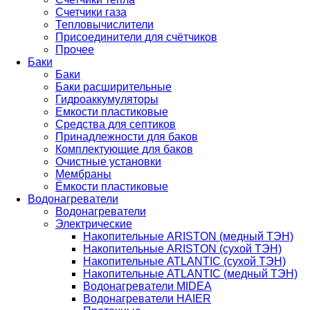
Счетчики газа
Тепловычислители
Присоединители для счётчиков
Прочее
Баки
Баки
Баки расширительные
Гидроаккумуляторы
Емкости пластиковые
Средства для септиков
Принадлежности для баков
Комплектующие для баков
Очистные установки
Мембраны
Ёмкости пластиковые
Водонагреватели
Водонагреватели
Электрические
Накопительные ARISTON (медный ТЭН)
Накопительные ARISTON (сухой ТЭН)
Накопительные ATLANTIC (сухой ТЭН)
Накопительные ATLANTIC (медный ТЭН)
Водонагреватели MIDEA
Водонагреватели HAIER