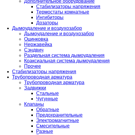
Дополнительное оборудование
Стабилизаторы напряжения
Термостаты комнатные
Ингибиторы
Дозаторы
Дымоудаление и воздухозабор
Дымоудаление и воздухозабор
Оцинковка
Нержавейка
Сэндвич
Раздельная система дымоудаления
Коаксиальная система дымоудаления
Прочее
Стабилизаторы напряжения
Трубопроводная арматура
Трубопроводная арматура
Задвижки
Стальные
Чугунные
Клапаны
Обратные
Предохранительные
Электромагнитные
Смесительные
Разные