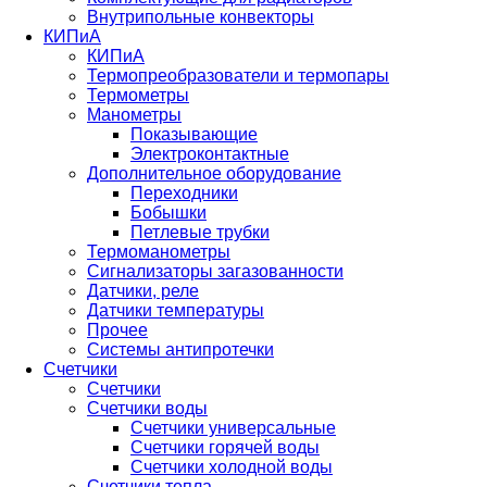
Внутрипольные конвекторы
КИПиА
КИПиА
Термопреобразователи и термопары
Термометры
Манометры
Показывающие
Электроконтактные
Дополнительное оборудование
Переходники
Бобышки
Петлевые трубки
Термоманометры
Сигнализаторы загазованности
Датчики, реле
Датчики температуры
Прочее
Системы антипротечки
Счетчики
Счетчики
Счетчики воды
Счетчики универсальные
Счетчики горячей воды
Счетчики холодной воды
Счетчики тепла