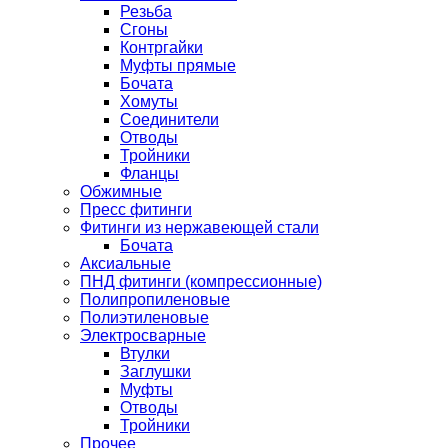
Резьба
Сгоны
Контргайки
Муфты прямые
Бочата
Хомуты
Соединители
Отводы
Тройники
Фланцы
Обжимные
Пресс фитинги
Фитинги из нержавеющей стали
Бочата
Аксиальные
ПНД фитинги (компрессионные)
Полипропиленовые
Полиэтиленовые
Электросварные
Втулки
Заглушки
Муфты
Отводы
Тройники
Прочее