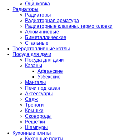
Оцинковка
Радиаторы
Радиаторы
Радиаторная арматура
Радиаторные клапаны, термоголовки
Алюминиевые
Биметаллические
Стальные
Твердотопливные котлы
Посуда для дачи
Посуда для дачи
Казаны
Афганские
Узбекские
Мангалы
Печи под казан
Аксессуары
Садж
Треноги
Крышки
Сковороды
Решётки
Шампуры
Кухонные плиты
Кухонные плиты