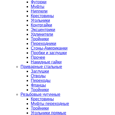
Футорки
Муфты
Ниппели
Крестовины
Угольники
Контргайки
Эксцентрики
Удлинители
Тройники
Переходники
Сгоны-Американки
Пробки и заглушки
Прочее
Накидные гайки
Приварные стальные
Заглушки
Отводы
Переходы
Фланцы
Тройники
Резьбовые чугунные
Крестовины
Муфты переходные
Тройники
Угольники прямые