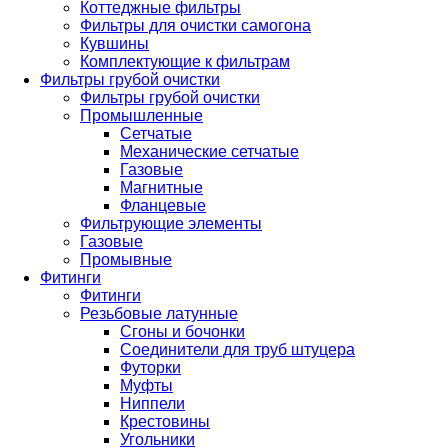
Коттеджные фильтры
Фильтры для очистки самогона
Кувшины
Комплектующие к фильтрам
Фильтры грубой очистки
Фильтры грубой очистки
Промышленные
Сетчатые
Механические сетчатые
Газовые
Магнитные
Фланцевые
Фильтрующие элементы
Газовые
Промывные
Фитинги
Фитинги
Резьбовые латунные
Сгоны и бочонки
Соединители для труб штуцера
Футорки
Муфты
Ниппели
Крестовины
Угольники