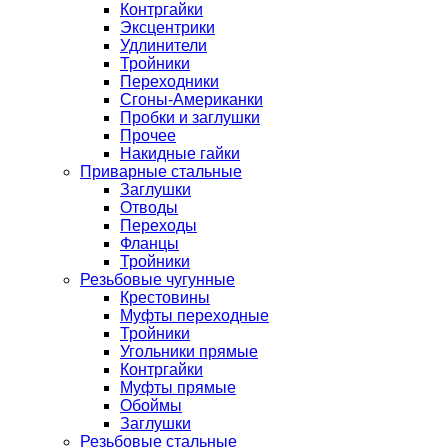
Контргайки
Эксцентрики
Удлинители
Тройники
Переходники
Сгоны-Американки
Пробки и заглушки
Прочее
Накидные гайки
Приварные стальные
Заглушки
Отводы
Переходы
Фланцы
Тройники
Резьбовые чугунные
Крестовины
Муфты переходные
Тройники
Угольники прямые
Контргайки
Муфты прямые
Обоймы
Заглушки
Резьбовые стальные