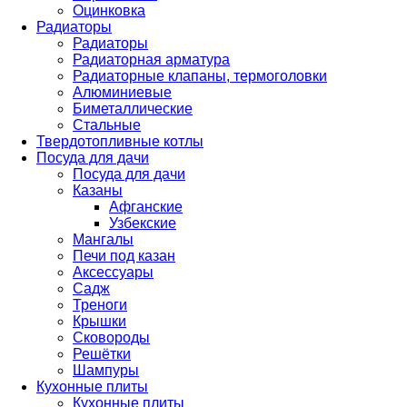
Оцинковка
Радиаторы
Радиаторы
Радиаторная арматура
Радиаторные клапаны, термоголовки
Алюминиевые
Биметаллические
Стальные
Твердотопливные котлы
Посуда для дачи
Посуда для дачи
Казаны
Афганские
Узбекские
Мангалы
Печи под казан
Аксессуары
Садж
Треноги
Крышки
Сковороды
Решётки
Шампуры
Кухонные плиты
Кухонные плиты