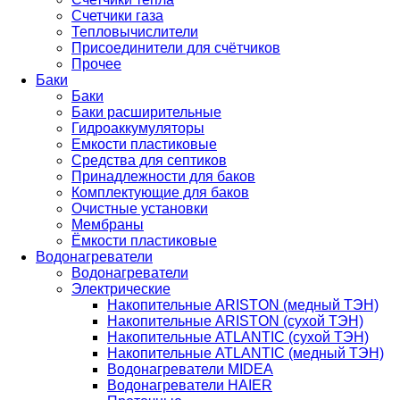
Счетчики газа
Тепловычислители
Присоединители для счётчиков
Прочее
Баки
Баки
Баки расширительные
Гидроаккумуляторы
Емкости пластиковые
Средства для септиков
Принадлежности для баков
Комплектующие для баков
Очистные установки
Мембраны
Ёмкости пластиковые
Водонагреватели
Водонагреватели
Электрические
Накопительные ARISTON (медный ТЭН)
Накопительные ARISTON (сухой ТЭН)
Накопительные ATLANTIC (сухой ТЭН)
Накопительные ATLANTIC (медный ТЭН)
Водонагреватели MIDEA
Водонагреватели HAIER