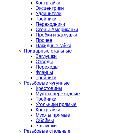
Контргайки
Эксцентрики
Удлинители
Тройники
Переходники
Сгоны-Американки
Пробки и заглушки
Прочее
Накидные гайки
Приварные стальные
Заглушки
Отводы
Переходы
Фланцы
Тройники
Резьбовые чугунные
Крестовины
Муфты переходные
Тройники
Угольники прямые
Контргайки
Муфты прямые
Обоймы
Заглушки
Резьбовые стальные