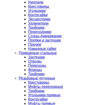
Ниппели
Крестовины
Угольники
Контргайки
Эксцентрики
Удлинители
Тройники
Переходники
Сгоны-Американки
Пробки и заглушки
Прочее
Накидные гайки
Приварные стальные
Заглушки
Отводы
Переходы
Фланцы
Тройники
Резьбовые чугунные
Крестовины
Муфты переходные
Тройники
Угольники прямые
Контргайки
Муфты прямые