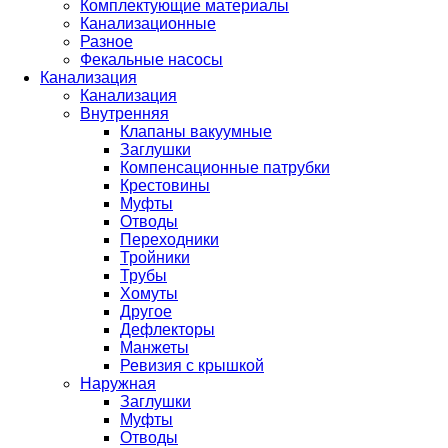
Комплектующие материалы
Канализационные
Разное
Фекальные насосы
Канализация
Канализация
Внутренняя
Клапаны вакуумные
Заглушки
Компенсационные патрубки
Крестовины
Муфты
Отводы
Переходники
Тройники
Трубы
Хомуты
Другое
Дефлекторы
Манжеты
Ревизия с крышкой
Наружная
Заглушки
Муфты
Отводы