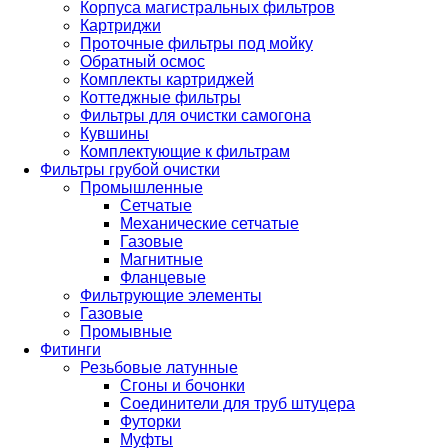
Корпуса магистральных фильтров
Картриджи
Проточные фильтры под мойку
Обратный осмос
Комплекты картриджей
Коттеджные фильтры
Фильтры для очистки самогона
Кувшины
Комплектующие к фильтрам
Фильтры грубой очистки
Промышленные
Сетчатые
Механические сетчатые
Газовые
Магнитные
Фланцевые
Фильтрующие элементы
Газовые
Промывные
Фитинги
Резьбовые латунные
Сгоны и бочонки
Соединители для труб штуцера
Футорки
Муфты