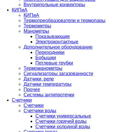
Внутрипольные конвекторы
КИПиА
КИПиА
Термопреобразователи и термопары
Термометры
Манометры
Показывающие
Электроконтактные
Дополнительное оборудование
Переходники
Бобышки
Петлевые трубки
Термоманометры
Сигнализаторы загазованности
Датчики, реле
Датчики температуры
Прочее
Системы антипротечки
Счетчики
Счетчики
Счетчики воды
Счетчики универсальные
Счетчики горячей воды
Счетчики холодной воды
Счетчики тепла