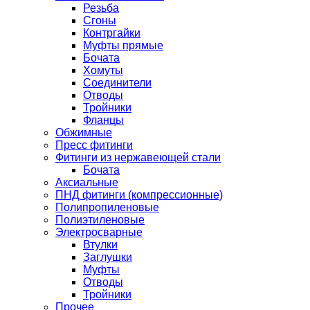
Резьба
Сгоны
Контргайки
Муфты прямые
Бочата
Хомуты
Соединители
Отводы
Тройники
Фланцы
Обжимные
Пресс фитинги
Фитинги из нержавеющей стали
Бочата
Аксиальные
ПНД фитинги (компрессионные)
Полипропиленовые
Полиэтиленовые
Электросварные
Втулки
Заглушки
Муфты
Отводы
Тройники
Прочее