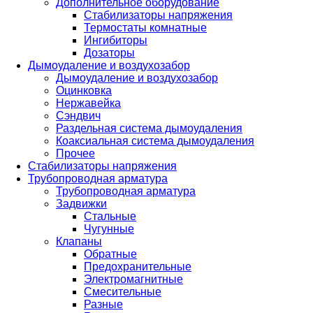
Дополнительное оборудование
Стабилизаторы напряжения
Термостаты комнатные
Ингибиторы
Дозаторы
Дымоудаление и воздухозабор
Дымоудаление и воздухозабор
Оцинковка
Нержавейка
Сэндвич
Раздельная система дымоудаления
Коаксиальная система дымоудаления
Прочее
Стабилизаторы напряжения
Трубопроводная арматура
Трубопроводная арматура
Задвижки
Стальные
Чугунные
Клапаны
Обратные
Предохранительные
Электромагнитные
Смесительные
Разные