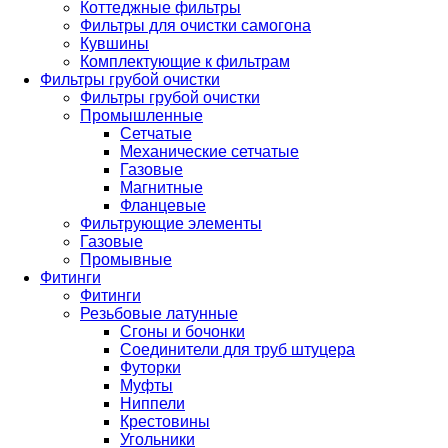
Коттеджные фильтры
Фильтры для очистки самогона
Кувшины
Комплектующие к фильтрам
Фильтры грубой очистки
Фильтры грубой очистки
Промышленные
Сетчатые
Механические сетчатые
Газовые
Магнитные
Фланцевые
Фильтрующие элементы
Газовые
Промывные
Фитинги
Фитинги
Резьбовые латунные
Сгоны и бочонки
Соединители для труб штуцера
Футорки
Муфты
Ниппели
Крестовины
Угольники