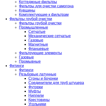
Коттеджные фильтры
Фильтры для очистки самогона
Кувшины
Комплектующие к фильтрам
Фильтры грубой очистки
Фильтры грубой очистки
Промышленные
Сетчатые
Механические сетчатые
Газовые
Магнитные
Фланцевые
Фильтрующие элементы
Газовые
Промывные
Фитинги
Фитинги
Резьбовые латунные
Сгоны и бочонки
Соединители для труб штуцера
Футорки
Муфты
Ниппели
Крестовины
Угольники