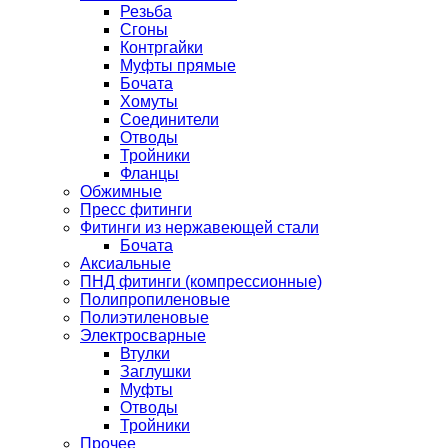
Резьба
Сгоны
Контргайки
Муфты прямые
Бочата
Хомуты
Соединители
Отводы
Тройники
Фланцы
Обжимные
Пресс фитинги
Фитинги из нержавеющей стали
Бочата
Аксиальные
ПНД фитинги (компрессионные)
Полипропиленовые
Полиэтиленовые
Электросварные
Втулки
Заглушки
Муфты
Отводы
Тройники
Прочее