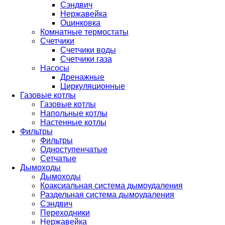
Сэндвич
Нержавейка
Оцинковка
Комнатные термостаты
Счетчики
Счетчики воды
Счетчики газа
Насосы
Дренажные
Циркуляционные
Газовые котлы
Газовые котлы
Напольные котлы
Настенные котлы
Фильтры
Фильтры
Одноступенчатые
Сетчатые
Дымоходы
Дымоходы
Коаксиальная система дымоудаления
Раздельная система дымоудаления
Сэндвич
Переходники
Нержавейка