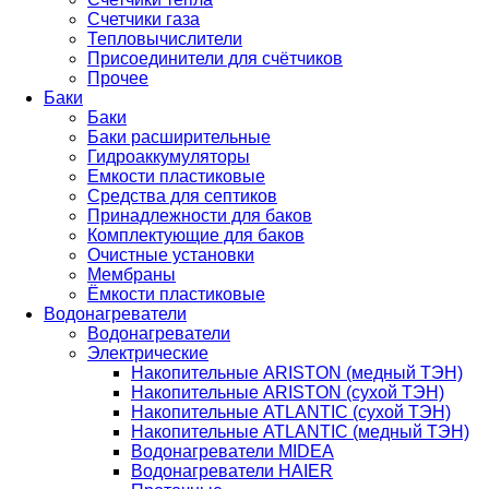
Счетчики газа
Тепловычислители
Присоединители для счётчиков
Прочее
Баки
Баки
Баки расширительные
Гидроаккумуляторы
Емкости пластиковые
Средства для септиков
Принадлежности для баков
Комплектующие для баков
Очистные установки
Мембраны
Ёмкости пластиковые
Водонагреватели
Водонагреватели
Электрические
Накопительные ARISTON (медный ТЭН)
Накопительные ARISTON (сухой ТЭН)
Накопительные ATLANTIC (сухой ТЭН)
Накопительные ATLANTIC (медный ТЭН)
Водонагреватели MIDEA
Водонагреватели HAIER