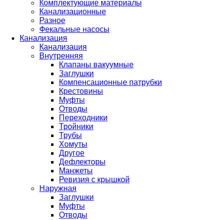
Комплектующие материалы
Канализационные
Разное
Фекальные насосы
Канализация
Канализация
Внутренняя
Клапаны вакуумные
Заглушки
Компенсационные патрубки
Крестовины
Муфты
Отводы
Переходники
Тройники
Трубы
Хомуты
Другое
Дефлекторы
Манжеты
Ревизия с крышкой
Наружная
Заглушки
Муфты
Отводы