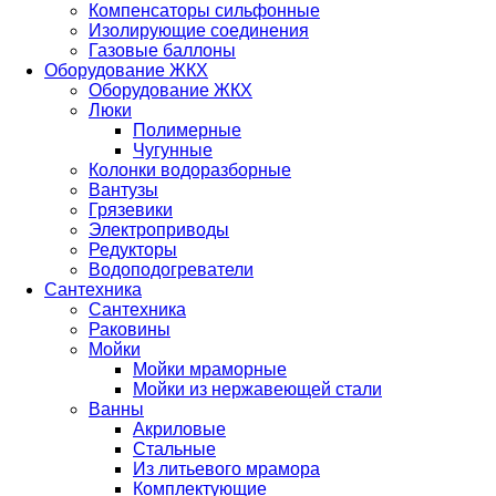
Компенсаторы сильфонные
Изолирующие соединения
Газовые баллоны
Оборудование ЖКХ
Оборудование ЖКХ
Люки
Полимерные
Чугунные
Колонки водоразборные
Вантузы
Грязевики
Электроприводы
Редукторы
Водоподогреватели
Сантехника
Сантехника
Раковины
Мойки
Мойки мраморные
Мойки из нержавеющей стали
Ванны
Акриловые
Стальные
Из литьевого мрамора
Комплектующие