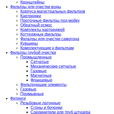
Кронштейны
Фильтры для очистки воды
Корпуса магистральных фильтров
Картриджи
Проточные фильтры под мойку
Обратный осмос
Комплекты картриджей
Коттеджные фильтры
Фильтры для очистки самогона
Кувшины
Комплектующие к фильтрам
Фильтры грубой очистки
Промышленные
Сетчатые
Механические сетчатые
Газовые
Магнитные
Фланцевые
Фильтрующие элементы
Газовые
Промывные
Фитинги
Резьбовые латунные
Сгоны и бочонки
Соединители для труб штуцера