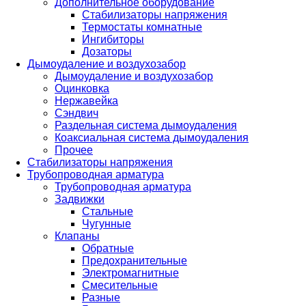
Дополнительное оборудование
Стабилизаторы напряжения
Термостаты комнатные
Ингибиторы
Дозаторы
Дымоудаление и воздухозабор
Дымоудаление и воздухозабор
Оцинковка
Нержавейка
Сэндвич
Раздельная система дымоудаления
Коаксиальная система дымоудаления
Прочее
Стабилизаторы напряжения
Трубопроводная арматура
Трубопроводная арматура
Задвижки
Стальные
Чугунные
Клапаны
Обратные
Предохранительные
Электромагнитные
Смесительные
Разные