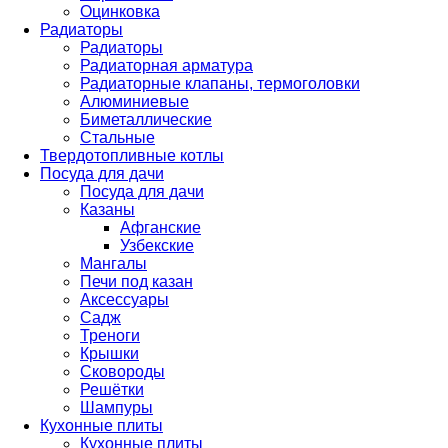
Оцинковка
Радиаторы
Радиаторы
Радиаторная арматура
Радиаторные клапаны, термоголовки
Алюминиевые
Биметаллические
Стальные
Твердотопливные котлы
Посуда для дачи
Посуда для дачи
Казаны
Афганские
Узбекские
Мангалы
Печи под казан
Аксессуары
Садж
Треноги
Крышки
Сковороды
Решётки
Шампуры
Кухонные плиты
Кухонные плиты