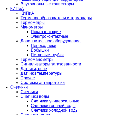
Внутрипольные конвекторы
КИПиА
КИПиА
Термопреобразователи и термопары
Термометры
Манометры
Показывающие
Электроконтактные
Дополнительное оборудование
Переходники
Бобышки
Петлевые трубки
Термоманометры
Сигнализаторы загазованности
Датчики, реле
Датчики температуры
Прочее
Системы антипротечки
Счетчики
Счетчики
Счетчики воды
Счетчики универсальные
Счетчики горячей воды
Счетчики холодной воды
Счетчики тепла