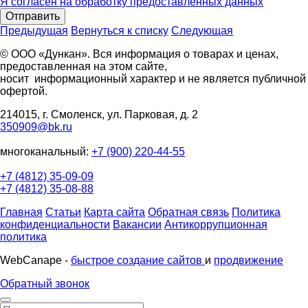
Я согласен на обработку предоставленных данных
Отправить
Предыдущая
Вернуться к списку
Следующая
© ООО «Дункан». Вся информация о товарах и ценах,
предоставленная на этом сайте,
носит информационный характер и не является публичной
офертой.
214015, г. Смоленск, ул. Парковая, д. 2
350909@bk.ru
многоканальный:
+7 (900) 220-44-55
+7 (4812) 35-09-09
+7 (4812) 35-08-88
Главная
Статьи
Карта сайта
Обратная связь
Политика
конфиденциальности
Вакансии
Антикоррупционная
политика
WebCanape -
быстрое создание сайтов
и
продвижение
Обратный звонок