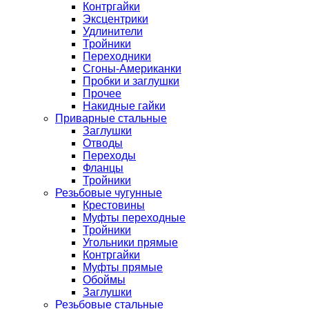
Контргайки
Эксцентрики
Удлинители
Тройники
Переходники
Сгоны-Американки
Пробки и заглушки
Прочее
Накидные гайки
Приварные стальные
Заглушки
Отводы
Переходы
Фланцы
Тройники
Резьбовые чугунные
Крестовины
Муфты переходные
Тройники
Угольники прямые
Контргайки
Муфты прямые
Обоймы
Заглушки
Резьбовые стальные