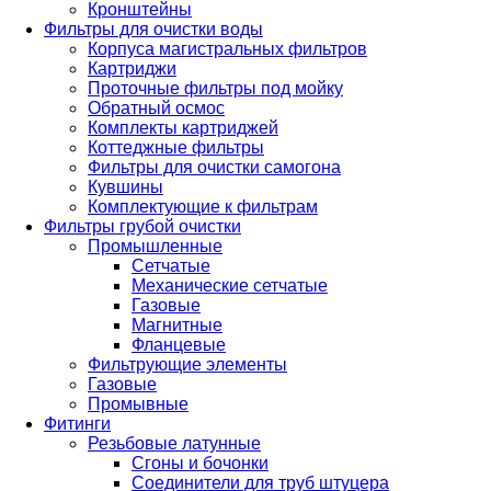
Кронштейны
Фильтры для очистки воды
Корпуса магистральных фильтров
Картриджи
Проточные фильтры под мойку
Обратный осмос
Комплекты картриджей
Коттеджные фильтры
Фильтры для очистки самогона
Кувшины
Комплектующие к фильтрам
Фильтры грубой очистки
Промышленные
Сетчатые
Механические сетчатые
Газовые
Магнитные
Фланцевые
Фильтрующие элементы
Газовые
Промывные
Фитинги
Резьбовые латунные
Сгоны и бочонки
Соединители для труб штуцера