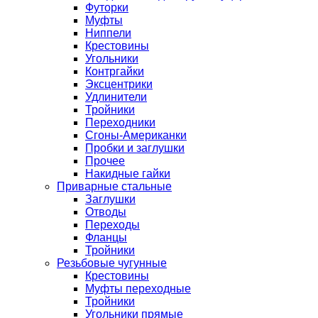
Футорки
Муфты
Ниппели
Крестовины
Угольники
Контргайки
Эксцентрики
Удлинители
Тройники
Переходники
Сгоны-Американки
Пробки и заглушки
Прочее
Накидные гайки
Приварные стальные
Заглушки
Отводы
Переходы
Фланцы
Тройники
Резьбовые чугунные
Крестовины
Муфты переходные
Тройники
Угольники прямые