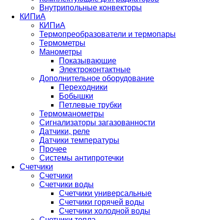
Внутрипольные конвекторы
КИПиА
КИПиА
Термопреобразователи и термопары
Термометры
Манометры
Показывающие
Электроконтактные
Дополнительное оборудование
Переходники
Бобышки
Петлевые трубки
Термоманометры
Сигнализаторы загазованности
Датчики, реле
Датчики температуры
Прочее
Системы антипротечки
Счетчики
Счетчики
Счетчики воды
Счетчики универсальные
Счетчики горячей воды
Счетчики холодной воды
Счетчики тепла