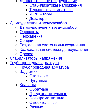
Дополнительное оборудование
Стабилизаторы напряжения
Термостаты комнатные
Ингибиторы
Дозаторы
Дымоудаление и воздухозабор
Дымоудаление и воздухозабор
Оцинковка
Нержавейка
Сэндвич
Раздельная система дымоудаления
Коаксиальная система дымоудаления
Прочее
Стабилизаторы напряжения
Трубопроводная арматура
Трубопроводная арматура
Задвижки
Стальные
Чугунные
Клапаны
Обратные
Предохранительные
Электромагнитные
Смесительные
Разные