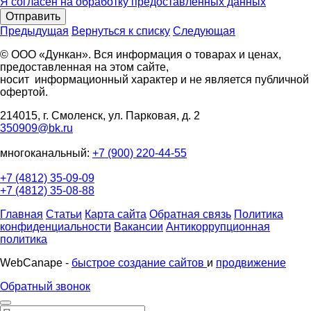
Я согласен на обработку предоставленных данных
Отправить
Предыдущая
Вернуться к списку
Следующая
© ООО «Дункан». Вся информация о товарах и ценах,
предоставленная на этом сайте,
носит информационный характер и не является публичной
офертой.
214015, г. Смоленск, ул. Парковая, д. 2
350909@bk.ru
многоканальный:
+7 (900) 220-44-55
+7 (4812) 35-09-09
+7 (4812) 35-08-88
Главная
Статьи
Карта сайта
Обратная связь
Политика
конфиденциальности
Вакансии
Антикоррупционная
политика
WebCanape -
быстрое создание сайтов
и
продвижение
Обратный звонок