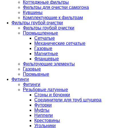
Коттеджные фильтры
Фильтры для очистки самогона
Кувшины
Комплектующие к фильтрам
Фильтры грубой очистки
Фильтры грубой очистки
Промышленные
Сетчатые
Механические сетчатые
Газовые
Магнитные
Фланцевые
Фильтрующие элементы
Газовые
Промывные
Фитинги
Фитинги
Резьбовые латунные
Сгоны и бочонки
Соединители для труб штуцера
Футорки
Муфты
Ниппели
Крестовины
Угольники