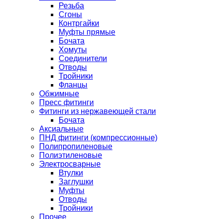
Резьба
Сгоны
Контргайки
Муфты прямые
Бочата
Хомуты
Соединители
Отводы
Тройники
Фланцы
Обжимные
Пресс фитинги
Фитинги из нержавеющей стали
Бочата
Аксиальные
ПНД фитинги (компрессионные)
Полипропиленовые
Полиэтиленовые
Электросварные
Втулки
Заглушки
Муфты
Отводы
Тройники
Прочее