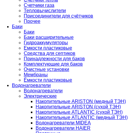
Счетчики газа
Тепловычислители
Присоединители для счётчиков
Прочее
Баки
Баки
Баки расширительные
Гидроаккумуляторы
Емкости пластиковые
Средства для септиков
Принадлежности для баков
Комплектующие для баков
Очистные установки
Мембраны
Ёмкости пластиковые
Водонагреватели
Водонагреватели
Электрические
Накопительные ARISTON (медный ТЭН)
Накопительные ARISTON (сухой ТЭН)
Накопительные ATLANTIC (сухой ТЭН)
Накопительные ATLANTIC (медный ТЭН)
Водонагреватели MIDEA
Водонагреватели HAIER