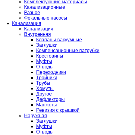
Комплектующие материалы
Канализационные
Разное
Фекальные насосы
Канализация
Канализация
Внутренняя
Клапаны вакуумные
Заглушки
Компенсационные патрубки
Крестовины
Муфты
Отводы
Переходники
Тройники
Трубы
Хомуты
Другое
Дефлекторы
Манжеты
Ревизия с крышкой
Наружная
Заглушки
Муфты
Отводы