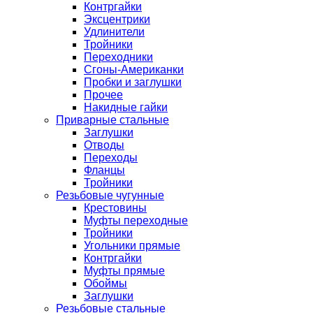
Контргайки
Эксцентрики
Удлинители
Тройники
Переходники
Сгоны-Американки
Пробки и заглушки
Прочее
Накидные гайки
Приварные стальные
Заглушки
Отводы
Переходы
Фланцы
Тройники
Резьбовые чугунные
Крестовины
Муфты переходные
Тройники
Угольники прямые
Контргайки
Муфты прямые
Обоймы
Заглушки
Резьбовые стальные