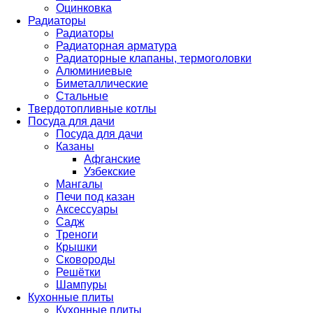
Оцинковка
Радиаторы
Радиаторы
Радиаторная арматура
Радиаторные клапаны, термоголовки
Алюминиевые
Биметаллические
Стальные
Твердотопливные котлы
Посуда для дачи
Посуда для дачи
Казаны
Афганские
Узбекские
Мангалы
Печи под казан
Аксессуары
Садж
Треноги
Крышки
Сковороды
Решётки
Шампуры
Кухонные плиты
Кухонные плиты