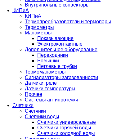
Внутрипольные конвекторы
КИПиА
КИПиА
Термопреобразователи и термопары
Термометры
Манометры
Показывающие
Электроконтактные
Дополнительное оборудование
Переходники
Бобышки
Петлевые трубки
Термоманометры
Сигнализаторы загазованности
Датчики, реле
Датчики температуры
Прочее
Системы антипротечки
Счетчики
Счетчики
Счетчики воды
Счетчики универсальные
Счетчики горячей воды
Счетчики холодной воды
Счетчики тепла