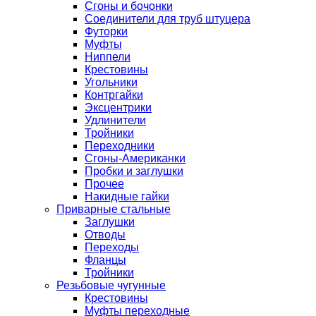
Сгоны и бочонки
Соединители для труб штуцера
Футорки
Муфты
Ниппели
Крестовины
Угольники
Контргайки
Эксцентрики
Удлинители
Тройники
Переходники
Сгоны-Американки
Пробки и заглушки
Прочее
Накидные гайки
Приварные стальные
Заглушки
Отводы
Переходы
Фланцы
Тройники
Резьбовые чугунные
Крестовины
Муфты переходные