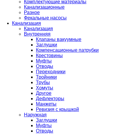
Комплектующие материалы
Канализационные
Разное
Фекальные насосы
Канализация
Канализация
Внутренняя
Клапаны вакуумные
Заглушки
Компенсационные патрубки
Крестовины
Муфты
Отводы
Переходники
Тройники
Трубы
Хомуты
Другое
Дефлекторы
Манжеты
Ревизия с крышкой
Наружная
Заглушки
Муфты
Отводы