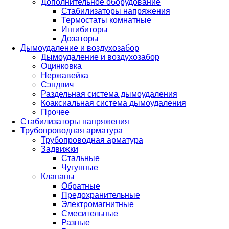
Дополнительное оборудование
Стабилизаторы напряжения
Термостаты комнатные
Ингибиторы
Дозаторы
Дымоудаление и воздухозабор
Дымоудаление и воздухозабор
Оцинковка
Нержавейка
Сэндвич
Раздельная система дымоудаления
Коаксиальная система дымоудаления
Прочее
Стабилизаторы напряжения
Трубопроводная арматура
Трубопроводная арматура
Задвижки
Стальные
Чугунные
Клапаны
Обратные
Предохранительные
Электромагнитные
Смесительные
Разные