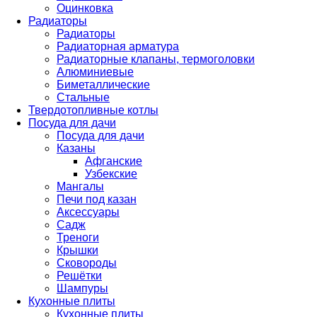
Оцинковка
Радиаторы
Радиаторы
Радиаторная арматура
Радиаторные клапаны, термоголовки
Алюминиевые
Биметаллические
Стальные
Твердотопливные котлы
Посуда для дачи
Посуда для дачи
Казаны
Афганские
Узбекские
Мангалы
Печи под казан
Аксессуары
Садж
Треноги
Крышки
Сковороды
Решётки
Шампуры
Кухонные плиты
Кухонные плиты