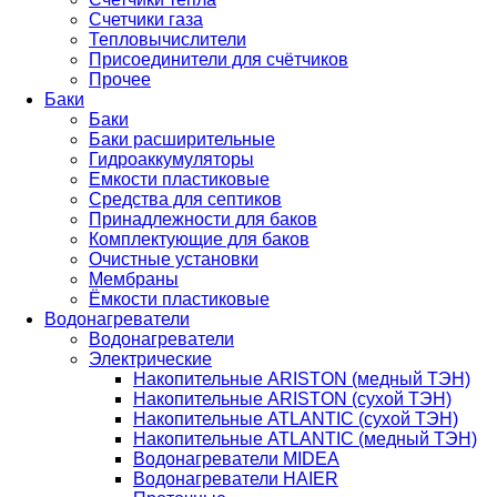
Счетчики газа
Тепловычислители
Присоединители для счётчиков
Прочее
Баки
Баки
Баки расширительные
Гидроаккумуляторы
Емкости пластиковые
Средства для септиков
Принадлежности для баков
Комплектующие для баков
Очистные установки
Мембраны
Ёмкости пластиковые
Водонагреватели
Водонагреватели
Электрические
Накопительные ARISTON (медный ТЭН)
Накопительные ARISTON (сухой ТЭН)
Накопительные ATLANTIC (сухой ТЭН)
Накопительные ATLANTIC (медный ТЭН)
Водонагреватели MIDEA
Водонагреватели HAIER