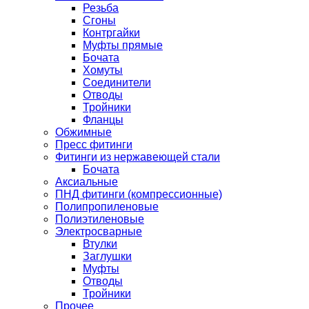
Резьба
Сгоны
Контргайки
Муфты прямые
Бочата
Хомуты
Соединители
Отводы
Тройники
Фланцы
Обжимные
Пресс фитинги
Фитинги из нержавеющей стали
Бочата
Аксиальные
ПНД фитинги (компрессионные)
Полипропиленовые
Полиэтиленовые
Электросварные
Втулки
Заглушки
Муфты
Отводы
Тройники
Прочее