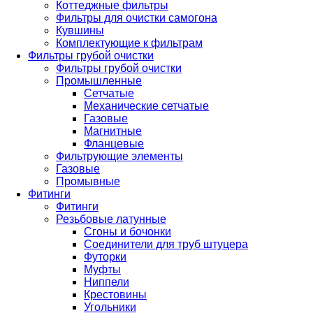
Коттеджные фильтры
Фильтры для очистки самогона
Кувшины
Комплектующие к фильтрам
Фильтры грубой очистки
Фильтры грубой очистки
Промышленные
Сетчатые
Механические сетчатые
Газовые
Магнитные
Фланцевые
Фильтрующие элементы
Газовые
Промывные
Фитинги
Фитинги
Резьбовые латунные
Сгоны и бочонки
Соединители для труб штуцера
Футорки
Муфты
Ниппели
Крестовины
Угольники