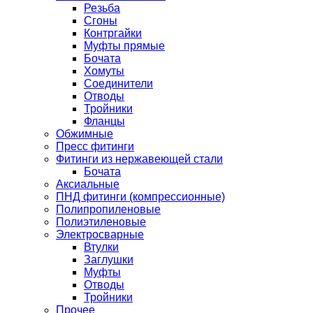
Резьба
Сгоны
Контргайки
Муфты прямые
Бочата
Хомуты
Соединители
Отводы
Тройники
Фланцы
Обжимные
Пресс фитинги
Фитинги из нержавеющей стали
Бочата
Аксиальные
ПНД фитинги (компрессионные)
Полипропиленовые
Полиэтиленовые
Электросварные
Втулки
Заглушки
Муфты
Отводы
Тройники
Прочее