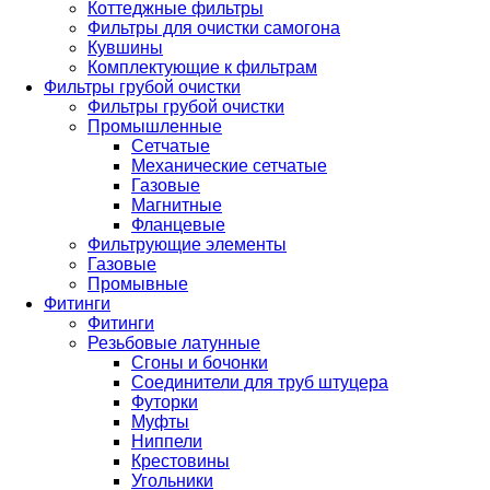
Коттеджные фильтры
Фильтры для очистки самогона
Кувшины
Комплектующие к фильтрам
Фильтры грубой очистки
Фильтры грубой очистки
Промышленные
Сетчатые
Механические сетчатые
Газовые
Магнитные
Фланцевые
Фильтрующие элементы
Газовые
Промывные
Фитинги
Фитинги
Резьбовые латунные
Сгоны и бочонки
Соединители для труб штуцера
Футорки
Муфты
Ниппели
Крестовины
Угольники