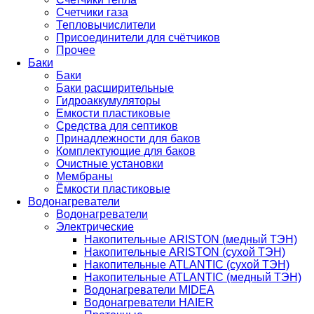
Счетчики газа
Тепловычислители
Присоединители для счётчиков
Прочее
Баки
Баки
Баки расширительные
Гидроаккумуляторы
Емкости пластиковые
Средства для септиков
Принадлежности для баков
Комплектующие для баков
Очистные установки
Мембраны
Ёмкости пластиковые
Водонагреватели
Водонагреватели
Электрические
Накопительные ARISTON (медный ТЭН)
Накопительные ARISTON (сухой ТЭН)
Накопительные ATLANTIC (сухой ТЭН)
Накопительные ATLANTIC (медный ТЭН)
Водонагреватели MIDEA
Водонагреватели HAIER