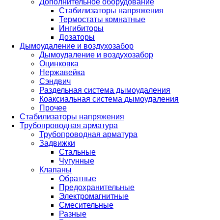
Дополнительное оборудование
Стабилизаторы напряжения
Термостаты комнатные
Ингибиторы
Дозаторы
Дымоудаление и воздухозабор
Дымоудаление и воздухозабор
Оцинковка
Нержавейка
Сэндвич
Раздельная система дымоудаления
Коаксиальная система дымоудаления
Прочее
Стабилизаторы напряжения
Трубопроводная арматура
Трубопроводная арматура
Задвижки
Стальные
Чугунные
Клапаны
Обратные
Предохранительные
Электромагнитные
Смесительные
Разные