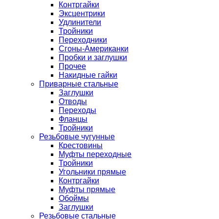
Контргайки
Эксцентрики
Удлинители
Тройники
Переходники
Сгоны-Американки
Пробки и заглушки
Прочее
Накидные гайки
Приварные стальные
Заглушки
Отводы
Переходы
Фланцы
Тройники
Резьбовые чугунные
Крестовины
Муфты переходные
Тройники
Угольники прямые
Контргайки
Муфты прямые
Обоймы
Заглушки
Резьбовые стальные