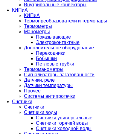
Внутрипольные конвекторы
КИПиА
КИПиА
Термопреобразователи и термопары
Термометры
Манометры
Показывающие
Электроконтактные
Дополнительное оборудование
Переходники
Бобышки
Петлевые трубки
Термоманометры
Сигнализаторы загазованности
Датчики, реле
Датчики температуры
Прочее
Системы антипротечки
Счетчики
Счетчики
Счетчики воды
Счетчики универсальные
Счетчики горячей воды
Счетчики холодной воды
Счетчики тепла