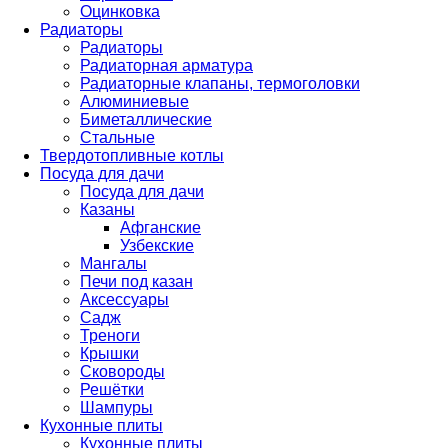
Оцинковка
Радиаторы
Радиаторы
Радиаторная арматура
Радиаторные клапаны, термоголовки
Алюминиевые
Биметаллические
Стальные
Твердотопливные котлы
Посуда для дачи
Посуда для дачи
Казаны
Афганские
Узбекские
Мангалы
Печи под казан
Аксессуары
Садж
Треноги
Крышки
Сковороды
Решётки
Шампуры
Кухонные плиты
Кухонные плиты