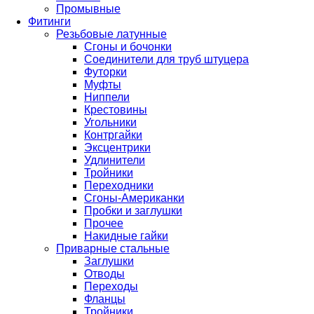
Промывные
Фитинги
Резьбовые латунные
Сгоны и бочонки
Соединители для труб штуцера
Футорки
Муфты
Ниппели
Крестовины
Угольники
Контргайки
Эксцентрики
Удлинители
Тройники
Переходники
Сгоны-Американки
Пробки и заглушки
Прочее
Накидные гайки
Приварные стальные
Заглушки
Отводы
Переходы
Фланцы
Тройники