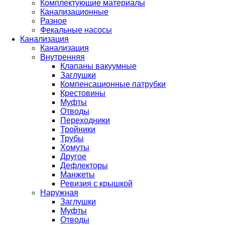
Комплектующие материалы
Канализационные
Разное
Фекальные насосы
Канализация
Канализация
Внутренняя
Клапаны вакуумные
Заглушки
Компенсационные патрубки
Крестовины
Муфты
Отводы
Переходники
Тройники
Трубы
Хомуты
Другое
Дефлекторы
Манжеты
Ревизия с крышкой
Наружная
Заглушки
Муфты
Отводы