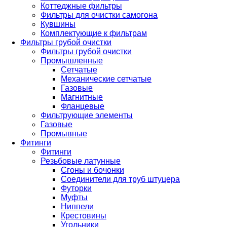
Коттеджные фильтры
Фильтры для очистки самогона
Кувшины
Комплектующие к фильтрам
Фильтры грубой очистки
Фильтры грубой очистки
Промышленные
Сетчатые
Механические сетчатые
Газовые
Магнитные
Фланцевые
Фильтрующие элементы
Газовые
Промывные
Фитинги
Фитинги
Резьбовые латунные
Сгоны и бочонки
Соединители для труб штуцера
Футорки
Муфты
Ниппели
Крестовины
Угольники