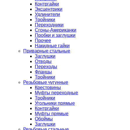
Контргайки
Эксцентрики
Удлинители
Тройники
Переходники
Сгоны-Американки
Пробки и заглушки
Прочее
Накидные гайки
Приварные стальные
Заглушки
Отводы
Переходы
Фланцы
Тройники
Резьбовые чугунные
Крестовины
Муфты переходные
Тройники
Угольники прямые
Контргайки
Муфты прямые
Обоймы
Заглушки
Резьбовые стальные