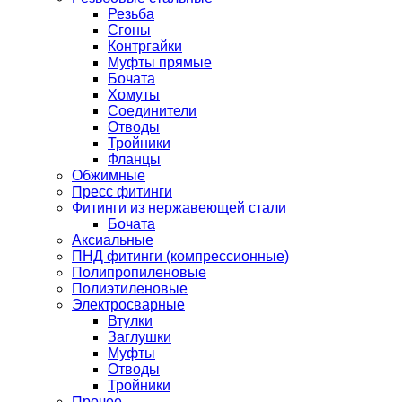
Резьба
Сгоны
Контргайки
Муфты прямые
Бочата
Хомуты
Соединители
Отводы
Тройники
Фланцы
Обжимные
Пресс фитинги
Фитинги из нержавеющей стали
Бочата
Аксиальные
ПНД фитинги (компрессионные)
Полипропиленовые
Полиэтиленовые
Электросварные
Втулки
Заглушки
Муфты
Отводы
Тройники
Прочее