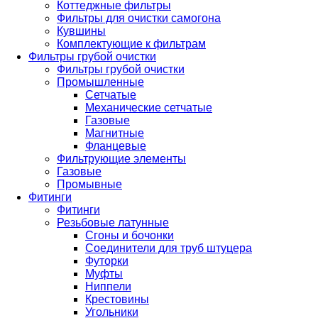
Коттеджные фильтры
Фильтры для очистки самогона
Кувшины
Комплектующие к фильтрам
Фильтры грубой очистки
Фильтры грубой очистки
Промышленные
Сетчатые
Механические сетчатые
Газовые
Магнитные
Фланцевые
Фильтрующие элементы
Газовые
Промывные
Фитинги
Фитинги
Резьбовые латунные
Сгоны и бочонки
Соединители для труб штуцера
Футорки
Муфты
Ниппели
Крестовины
Угольники