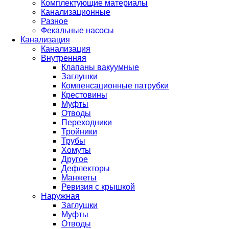
Комплектующие материалы
Канализационные
Разное
Фекальные насосы
Канализация
Канализация
Внутренняя
Клапаны вакуумные
Заглушки
Компенсационные патрубки
Крестовины
Муфты
Отводы
Переходники
Тройники
Трубы
Хомуты
Другое
Дефлекторы
Манжеты
Ревизия с крышкой
Наружная
Заглушки
Муфты
Отводы