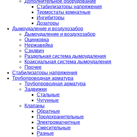
Дополнительное оборудование
Стабилизаторы напряжения
Термостаты комнатные
Ингибиторы
Дозаторы
Дымоудаление и воздухозабор
Дымоудаление и воздухозабор
Оцинковка
Нержавейка
Сэндвич
Раздельная система дымоудаления
Коаксиальная система дымоудаления
Прочее
Стабилизаторы напряжения
Трубопроводная арматура
Трубопроводная арматура
Задвижки
Стальные
Чугунные
Клапаны
Обратные
Предохранительные
Электромагнитные
Смесительные
Разные