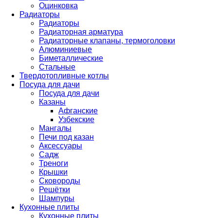
Оцинковка
Радиаторы
Радиаторы
Радиаторная арматура
Радиаторные клапаны, термоголовки
Алюминиевые
Биметаллические
Стальные
Твердотопливные котлы
Посуда для дачи
Посуда для дачи
Казаны
Афганские
Узбекские
Мангалы
Печи под казан
Аксессуары
Садж
Треноги
Крышки
Сковороды
Решётки
Шампуры
Кухонные плиты
Кухонные плиты