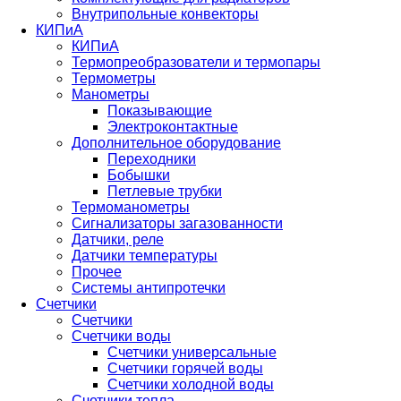
Внутрипольные конвекторы
КИПиА
КИПиА
Термопреобразователи и термопары
Термометры
Манометры
Показывающие
Электроконтактные
Дополнительное оборудование
Переходники
Бобышки
Петлевые трубки
Термоманометры
Сигнализаторы загазованности
Датчики, реле
Датчики температуры
Прочее
Системы антипротечки
Счетчики
Счетчики
Счетчики воды
Счетчики универсальные
Счетчики горячей воды
Счетчики холодной воды
Счетчики тепла