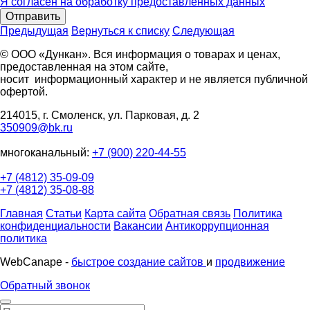
Я согласен на обработку предоставленных данных
Отправить
Предыдущая
Вернуться к списку
Следующая
© ООО «Дункан». Вся информация о товарах и ценах,
предоставленная на этом сайте,
носит информационный характер и не является публичной
офертой.
214015, г. Смоленск, ул. Парковая, д. 2
350909@bk.ru
многоканальный:
+7 (900) 220-44-55
+7 (4812) 35-09-09
+7 (4812) 35-08-88
Главная
Статьи
Карта сайта
Обратная связь
Политика
конфиденциальности
Вакансии
Антикоррупционная
политика
WebCanape -
быстрое создание сайтов
и
продвижение
Обратный звонок