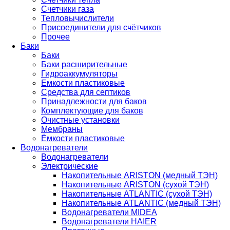
Счетчики газа
Тепловычислители
Присоединители для счётчиков
Прочее
Баки
Баки
Баки расширительные
Гидроаккумуляторы
Емкости пластиковые
Средства для септиков
Принадлежности для баков
Комплектующие для баков
Очистные установки
Мембраны
Ёмкости пластиковые
Водонагреватели
Водонагреватели
Электрические
Накопительные ARISTON (медный ТЭН)
Накопительные ARISTON (сухой ТЭН)
Накопительные ATLANTIC (сухой ТЭН)
Накопительные ATLANTIC (медный ТЭН)
Водонагреватели MIDEA
Водонагреватели HAIER