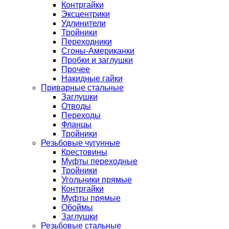
Контргайки
Эксцентрики
Удлинители
Тройники
Переходники
Сгоны-Американки
Пробки и заглушки
Прочее
Накидные гайки
Приварные стальные
Заглушки
Отводы
Переходы
Фланцы
Тройники
Резьбовые чугунные
Крестовины
Муфты переходные
Тройники
Угольники прямые
Контргайки
Муфты прямые
Обоймы
Заглушки
Резьбовые стальные