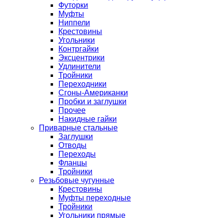
Футорки
Муфты
Ниппели
Крестовины
Угольники
Контргайки
Эксцентрики
Удлинители
Тройники
Переходники
Сгоны-Американки
Пробки и заглушки
Прочее
Накидные гайки
Приварные стальные
Заглушки
Отводы
Переходы
Фланцы
Тройники
Резьбовые чугунные
Крестовины
Муфты переходные
Тройники
Угольники прямые