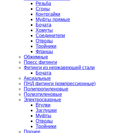
Резьба
Сгоны
Контргайки
Муфты прямые
Бочата
Хомуты
Соединители
Отводы
Тройники
Фланцы
Обжимные
Пресс фитинги
Фитинги из нержавеющей стали
Бочата
Аксиальные
ПНД фитинги (компрессионные)
Полипропиленовые
Полиэтиленовые
Электросварные
Втулки
Заглушки
Муфты
Отводы
Тройники
Прочее