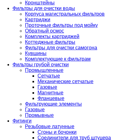
Кронштейны
Фильтры для очистки воды
Корпуса магистральных фильтров
Картриджи
Проточные фильтры под мойку
Обратный осмос
Комплекты картриджей
Коттеджные фильтры
Фильтры для очистки самогона
Кувшины
Комплектующие к фильтрам
Фильтры грубой очистки
Промышленные
Сетчатые
Механические сетчатые
Газовые
Магнитные
Фланцевые
Фильтрующие элементы
Газовые
Промывные
Фитинги
Резьбовые латунные
Сгоны и бочонки
Соединители для труб штуцера