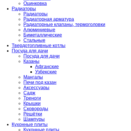
Оцинковка
Радиаторы
Радиаторы
Радиаторная арматура
Радиаторные клапаны, термоголовки
Алюминиевые
Биметаллические
Стальные
Твердотопливные котлы
Посуда для дачи
Посуда для дачи
Казаны
Афганские
Узбекские
Мангалы
Печи под казан
Аксессуары
Садж
Треноги
Крышки
Сковороды
Решётки
Шампуры
Кухонные плиты
Кухонные плиты