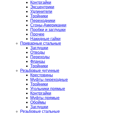
Контргайки
Эксцентрики
Удлинители
Тройники
Переходники
Сгоны-Американки
Пробки и заглушки
Прочее
Накидные гайки
Приварные стальные
Заглушки
Отводы
Переходы
Фланцы
Тройники
Резьбовые чугунные
Крестовины
Муфты переходные
Тройники
Угольники прямые
Контргайки
Муфты прямые
Обоймы
Заглушки
Резьбовые стальные