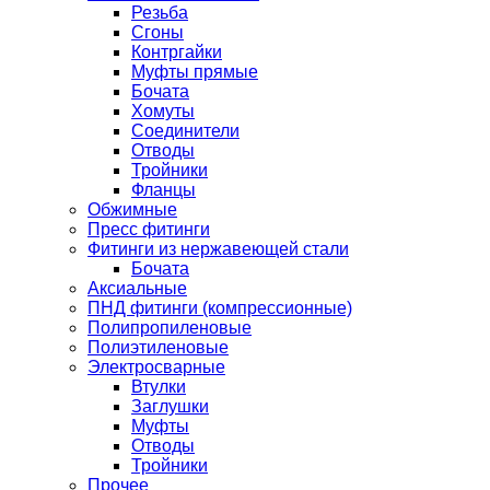
Резьба
Сгоны
Контргайки
Муфты прямые
Бочата
Хомуты
Соединители
Отводы
Тройники
Фланцы
Обжимные
Пресс фитинги
Фитинги из нержавеющей стали
Бочата
Аксиальные
ПНД фитинги (компрессионные)
Полипропиленовые
Полиэтиленовые
Электросварные
Втулки
Заглушки
Муфты
Отводы
Тройники
Прочее