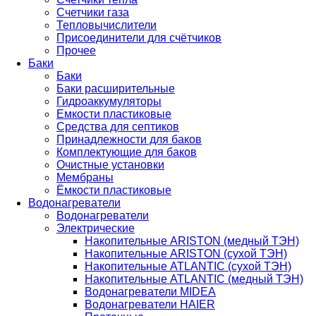
Счетчики газа
Тепловычислители
Присоединители для счётчиков
Прочее
Баки
Баки
Баки расширительные
Гидроаккумуляторы
Емкости пластиковые
Средства для септиков
Принадлежности для баков
Комплектующие для баков
Очистные установки
Мембраны
Ёмкости пластиковые
Водонагреватели
Водонагреватели
Электрические
Накопительные ARISTON (медный ТЭН)
Накопительные ARISTON (сухой ТЭН)
Накопительные ATLANTIC (сухой ТЭН)
Накопительные ATLANTIC (медный ТЭН)
Водонагреватели MIDEA
Водонагреватели HAIER