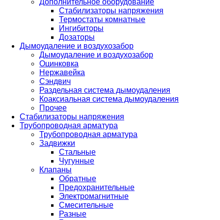
Дополнительное оборудование
Стабилизаторы напряжения
Термостаты комнатные
Ингибиторы
Дозаторы
Дымоудаление и воздухозабор
Дымоудаление и воздухозабор
Оцинковка
Нержавейка
Сэндвич
Раздельная система дымоудаления
Коаксиальная система дымоудаления
Прочее
Стабилизаторы напряжения
Трубопроводная арматура
Трубопроводная арматура
Задвижки
Стальные
Чугунные
Клапаны
Обратные
Предохранительные
Электромагнитные
Смесительные
Разные