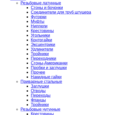
Резьбовые латунные
Сгоны и бочонки
Соединители для труб штуцера
Футорки
Муфты
Ниппели
Крестовины
Угольники
Контргайки
Эксцентрики
Удлинители
Тройники
Переходники
Сгоны-Американки
Пробки и заглушки
Прочее
Накидные гайки
Приварные стальные
Заглушки
Отводы
Переходы
Фланцы
Тройники
Резьбовые чугунные
Крестовины