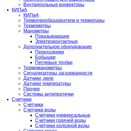
Внутрипольные конвекторы
КИПиА
КИПиА
Термопреобразователи и термопары
Термометры
Манометры
Показывающие
Электроконтактные
Дополнительное оборудование
Переходники
Бобышки
Петлевые трубки
Термоманометры
Сигнализаторы загазованности
Датчики, реле
Датчики температуры
Прочее
Системы антипротечки
Счетчики
Счетчики
Счетчики воды
Счетчики универсальные
Счетчики горячей воды
Счетчики холодной воды
Счетчики тепла