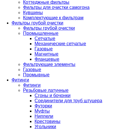
Коттеджные фильтры
Фильтры для очистки самогона
Кувшины
Комплектующие к фильтрам
Фильтры грубой очистки
Фильтры грубой очистки
Промышленные
Сетчатые
Механические сетчатые
Газовые
Магнитные
Фланцевые
Фильтрующие элементы
Газовые
Промывные
Фитинги
Фитинги
Резьбовые латунные
Сгоны и бочонки
Соединители для труб штуцера
Футорки
Муфты
Ниппели
Крестовины
Угольники