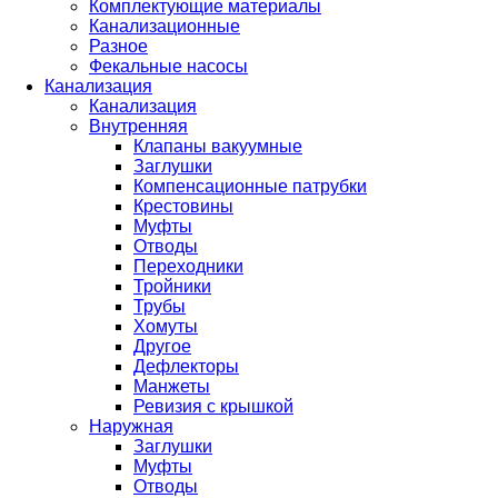
Комплектующие материалы
Канализационные
Разное
Фекальные насосы
Канализация
Канализация
Внутренняя
Клапаны вакуумные
Заглушки
Компенсационные патрубки
Крестовины
Муфты
Отводы
Переходники
Тройники
Трубы
Хомуты
Другое
Дефлекторы
Манжеты
Ревизия с крышкой
Наружная
Заглушки
Муфты
Отводы