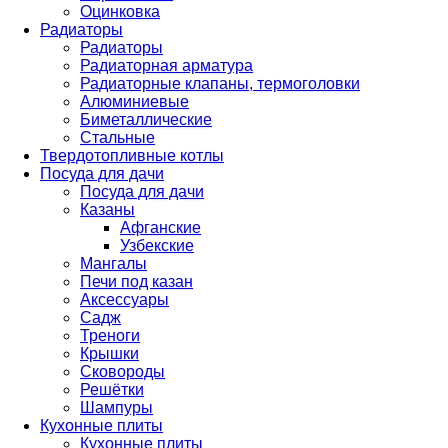
Оцинковка
Радиаторы
Радиаторы
Радиаторная арматура
Радиаторные клапаны, термоголовки
Алюминиевые
Биметаллические
Стальные
Твердотопливные котлы
Посуда для дачи
Посуда для дачи
Казаны
Афганские
Узбекские
Мангалы
Печи под казан
Аксессуары
Садж
Треноги
Крышки
Сковороды
Решётки
Шампуры
Кухонные плиты
Кухонные плиты