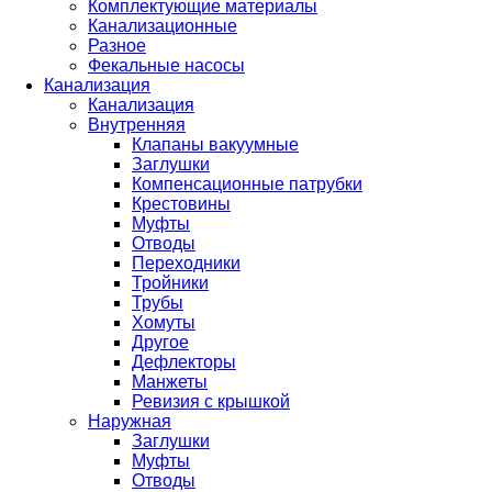
Комплектующие материалы
Канализационные
Разное
Фекальные насосы
Канализация
Канализация
Внутренняя
Клапаны вакуумные
Заглушки
Компенсационные патрубки
Крестовины
Муфты
Отводы
Переходники
Тройники
Трубы
Хомуты
Другое
Дефлекторы
Манжеты
Ревизия с крышкой
Наружная
Заглушки
Муфты
Отводы