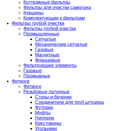
Коттеджные фильтры
Фильтры для очистки самогона
Кувшины
Комплектующие к фильтрам
Фильтры грубой очистки
Фильтры грубой очистки
Промышленные
Сетчатые
Механические сетчатые
Газовые
Магнитные
Фланцевые
Фильтрующие элементы
Газовые
Промывные
Фитинги
Фитинги
Резьбовые латунные
Сгоны и бочонки
Соединители для труб штуцера
Футорки
Муфты
Ниппели
Крестовины
Угольники