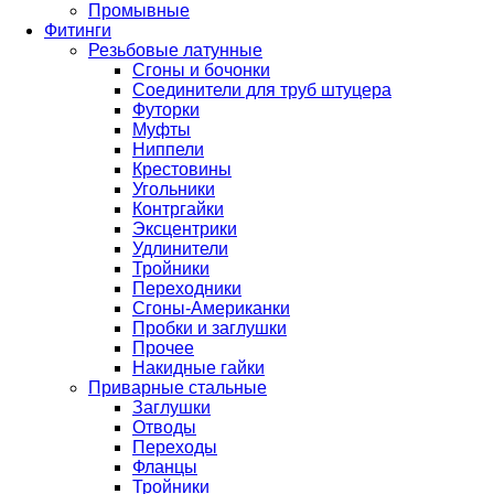
Промывные
Фитинги
Резьбовые латунные
Сгоны и бочонки
Соединители для труб штуцера
Футорки
Муфты
Ниппели
Крестовины
Угольники
Контргайки
Эксцентрики
Удлинители
Тройники
Переходники
Сгоны-Американки
Пробки и заглушки
Прочее
Накидные гайки
Приварные стальные
Заглушки
Отводы
Переходы
Фланцы
Тройники