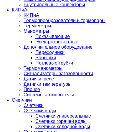
Внутрипольные конвекторы
КИПиА
КИПиА
Термопреобразователи и термопары
Термометры
Манометры
Показывающие
Электроконтактные
Дополнительное оборудование
Переходники
Бобышки
Петлевые трубки
Термоманометры
Сигнализаторы загазованности
Датчики, реле
Датчики температуры
Прочее
Системы антипротечки
Счетчики
Счетчики
Счетчики воды
Счетчики универсальные
Счетчики горячей воды
Счетчики холодной воды
Счетчики тепла