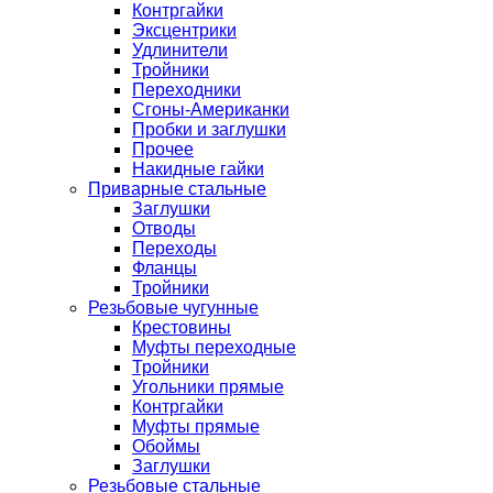
Контргайки
Эксцентрики
Удлинители
Тройники
Переходники
Сгоны-Американки
Пробки и заглушки
Прочее
Накидные гайки
Приварные стальные
Заглушки
Отводы
Переходы
Фланцы
Тройники
Резьбовые чугунные
Крестовины
Муфты переходные
Тройники
Угольники прямые
Контргайки
Муфты прямые
Обоймы
Заглушки
Резьбовые стальные