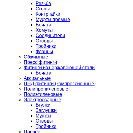
Резьба
Сгоны
Контргайки
Муфты прямые
Бочата
Хомуты
Соединители
Отводы
Тройники
Фланцы
Обжимные
Пресс фитинги
Фитинги из нержавеющей стали
Бочата
Аксиальные
ПНД фитинги (компрессионные)
Полипропиленовые
Полиэтиленовые
Электросварные
Втулки
Заглушки
Муфты
Отводы
Тройники
Прочее