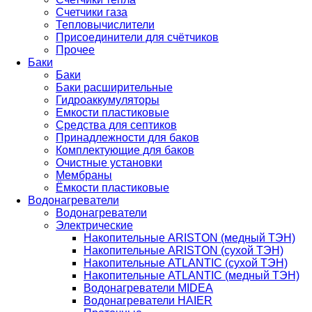
Счетчики газа
Тепловычислители
Присоединители для счётчиков
Прочее
Баки
Баки
Баки расширительные
Гидроаккумуляторы
Емкости пластиковые
Средства для септиков
Принадлежности для баков
Комплектующие для баков
Очистные установки
Мембраны
Ёмкости пластиковые
Водонагреватели
Водонагреватели
Электрические
Накопительные ARISTON (медный ТЭН)
Накопительные ARISTON (сухой ТЭН)
Накопительные ATLANTIC (сухой ТЭН)
Накопительные ATLANTIC (медный ТЭН)
Водонагреватели MIDEA
Водонагреватели HAIER