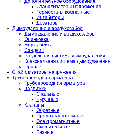
Дополнительное оборудование
Стабилизаторы напряжения
Термостаты комнатные
Ингибиторы
Дозаторы
Дымоудаление и воздухозабор
Дымоудаление и воздухозабор
Оцинковка
Нержавейка
Сэндвич
Раздельная система дымоудаления
Коаксиальная система дымоудаления
Прочее
Стабилизаторы напряжения
Трубопроводная арматура
Трубопроводная арматура
Задвижки
Стальные
Чугунные
Клапаны
Обратные
Предохранительные
Электромагнитные
Смесительные
Разные