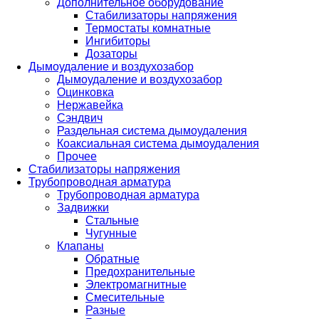
Дополнительное оборудование
Стабилизаторы напряжения
Термостаты комнатные
Ингибиторы
Дозаторы
Дымоудаление и воздухозабор
Дымоудаление и воздухозабор
Оцинковка
Нержавейка
Сэндвич
Раздельная система дымоудаления
Коаксиальная система дымоудаления
Прочее
Стабилизаторы напряжения
Трубопроводная арматура
Трубопроводная арматура
Задвижки
Стальные
Чугунные
Клапаны
Обратные
Предохранительные
Электромагнитные
Смесительные
Разные