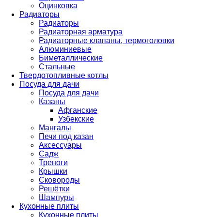
Оцинковка
Радиаторы
Радиаторы
Радиаторная арматура
Радиаторные клапаны, термоголовки
Алюминиевые
Биметаллические
Стальные
Твердотопливные котлы
Посуда для дачи
Посуда для дачи
Казаны
Афганские
Узбекские
Мангалы
Печи под казан
Аксессуары
Садж
Треноги
Крышки
Сковороды
Решётки
Шампуры
Кухонные плиты
Кухонные плиты