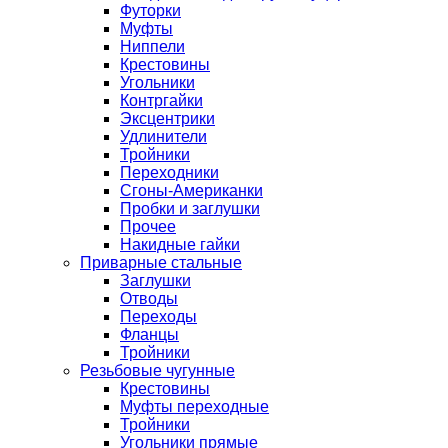
Футорки
Муфты
Ниппели
Крестовины
Угольники
Контргайки
Эксцентрики
Удлинители
Тройники
Переходники
Сгоны-Американки
Пробки и заглушки
Прочее
Накидные гайки
Приварные стальные
Заглушки
Отводы
Переходы
Фланцы
Тройники
Резьбовые чугунные
Крестовины
Муфты переходные
Тройники
Угольники прямые