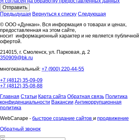
Я согласен на обработку предоставленных данных
Отправить
Предыдущая
Вернуться к списку
Следующая
© ООО «Дункан». Вся информация о товарах и ценах,
предоставленная на этом сайте,
носит информационный характер и не является публичной
офертой.
214015, г. Смоленск, ул. Парковая, д. 2
350909@bk.ru
многоканальный:
+7 (900) 220-44-55
+7 (4812) 35-09-09
+7 (4812) 35-08-88
Главная
Статьи
Карта сайта
Обратная связь
Политика
конфиденциальности
Вакансии
Антикоррупционная
политика
WebCanape -
быстрое создание сайтов
и
продвижение
Обратный звонок