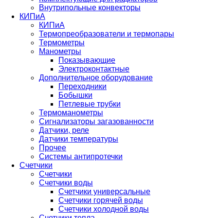
Внутрипольные конвекторы
КИПиА
КИПиА
Термопреобразователи и термопары
Термометры
Манометры
Показывающие
Электроконтактные
Дополнительное оборудование
Переходники
Бобышки
Петлевые трубки
Термоманометры
Сигнализаторы загазованности
Датчики, реле
Датчики температуры
Прочее
Системы антипротечки
Счетчики
Счетчики
Счетчики воды
Счетчики универсальные
Счетчики горячей воды
Счетчики холодной воды
Счетчики тепла