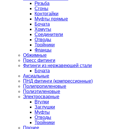
Резьба
Сгоны
Контргайки
Муфты прямые
Бочата
Хомуты
Соединители
Отводы
Тройники
Фланцы
Обжимные
Пресс фитинги
Фитинги из нержавеющей стали
Бочата
Аксиальные
ПНД фитинги (компрессионные)
Полипропиленовые
Полиэтиленовые
Электросварные
Втулки
Заглушки
Муфты
Отводы
Тройники
Прочее