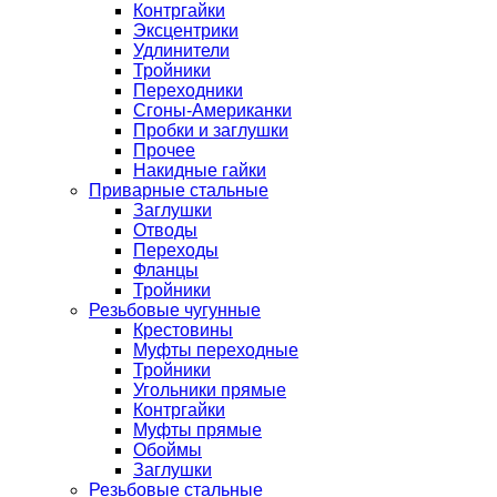
Контргайки
Эксцентрики
Удлинители
Тройники
Переходники
Сгоны-Американки
Пробки и заглушки
Прочее
Накидные гайки
Приварные стальные
Заглушки
Отводы
Переходы
Фланцы
Тройники
Резьбовые чугунные
Крестовины
Муфты переходные
Тройники
Угольники прямые
Контргайки
Муфты прямые
Обоймы
Заглушки
Резьбовые стальные