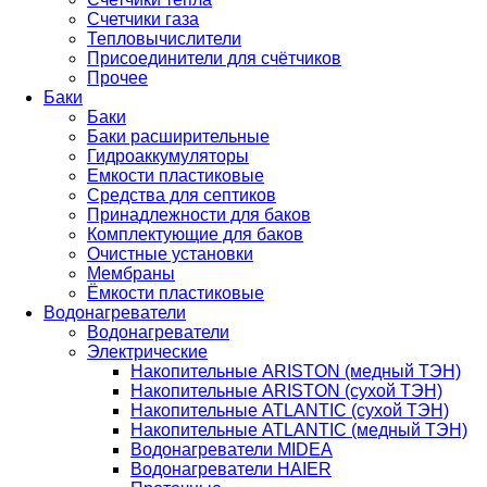
Счетчики газа
Тепловычислители
Присоединители для счётчиков
Прочее
Баки
Баки
Баки расширительные
Гидроаккумуляторы
Емкости пластиковые
Средства для септиков
Принадлежности для баков
Комплектующие для баков
Очистные установки
Мембраны
Ёмкости пластиковые
Водонагреватели
Водонагреватели
Электрические
Накопительные ARISTON (медный ТЭН)
Накопительные ARISTON (сухой ТЭН)
Накопительные ATLANTIC (сухой ТЭН)
Накопительные ATLANTIC (медный ТЭН)
Водонагреватели MIDEA
Водонагреватели HAIER