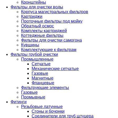
Кронштейны
Фильтры для очистки воды
Корпуса магистральных фильтров
Картриджи
Проточные фильтры под мойку
Обратный осмос
Комплекты картриджей
Коттеджные фильтры
Фильтры для очистки самогона
Кувшины
Комплектующие к фильтрам
Фильтры грубой очистки
Промышленные
Сетчатые
Механические сетчатые
Газовые
Магнитные
Фланцевые
Фильтрующие элементы
Газовые
Промывные
Фитинги
Резьбовые латунные
Сгоны и бочонки
Соединители для труб штуцера