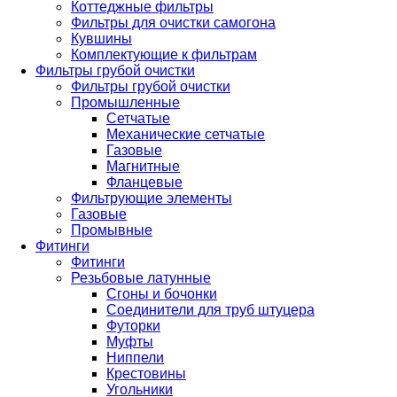
Коттеджные фильтры
Фильтры для очистки самогона
Кувшины
Комплектующие к фильтрам
Фильтры грубой очистки
Фильтры грубой очистки
Промышленные
Сетчатые
Механические сетчатые
Газовые
Магнитные
Фланцевые
Фильтрующие элементы
Газовые
Промывные
Фитинги
Фитинги
Резьбовые латунные
Сгоны и бочонки
Соединители для труб штуцера
Футорки
Муфты
Ниппели
Крестовины
Угольники