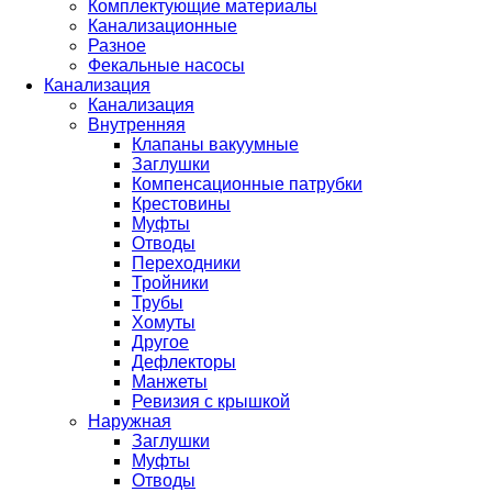
Комплектующие материалы
Канализационные
Разное
Фекальные насосы
Канализация
Канализация
Внутренняя
Клапаны вакуумные
Заглушки
Компенсационные патрубки
Крестовины
Муфты
Отводы
Переходники
Тройники
Трубы
Хомуты
Другое
Дефлекторы
Манжеты
Ревизия с крышкой
Наружная
Заглушки
Муфты
Отводы