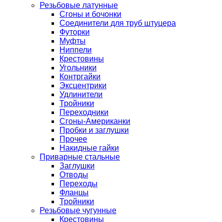
Резьбовые латунные
Сгоны и бочонки
Соединители для труб штуцера
Футорки
Муфты
Ниппели
Крестовины
Угольники
Контргайки
Эксцентрики
Удлинители
Тройники
Переходники
Сгоны-Американки
Пробки и заглушки
Прочее
Накидные гайки
Приварные стальные
Заглушки
Отводы
Переходы
Фланцы
Тройники
Резьбовые чугунные
Крестовины