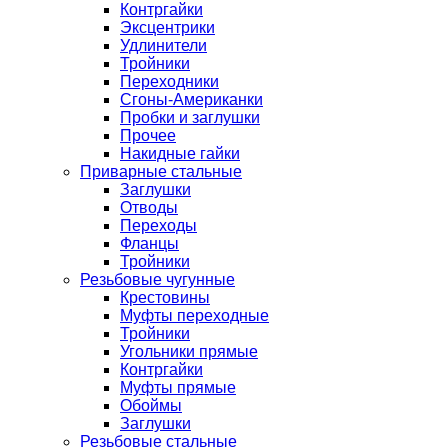
Контргайки
Эксцентрики
Удлинители
Тройники
Переходники
Сгоны-Американки
Пробки и заглушки
Прочее
Накидные гайки
Приварные стальные
Заглушки
Отводы
Переходы
Фланцы
Тройники
Резьбовые чугунные
Крестовины
Муфты переходные
Тройники
Угольники прямые
Контргайки
Муфты прямые
Обоймы
Заглушки
Резьбовые стальные