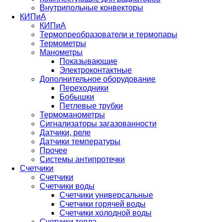
Внутрипольные конвекторы
КИПиА
КИПиА
Термопреобразователи и термопары
Термометры
Манометры
Показывающие
Электроконтактные
Дополнительное оборудование
Переходники
Бобышки
Петлевые трубки
Термоманометры
Сигнализаторы загазованности
Датчики, реле
Датчики температуры
Прочее
Системы антипротечки
Счетчики
Счетчики
Счетчики воды
Счетчики универсальные
Счетчики горячей воды
Счетчики холодной воды
Счетчики тепла