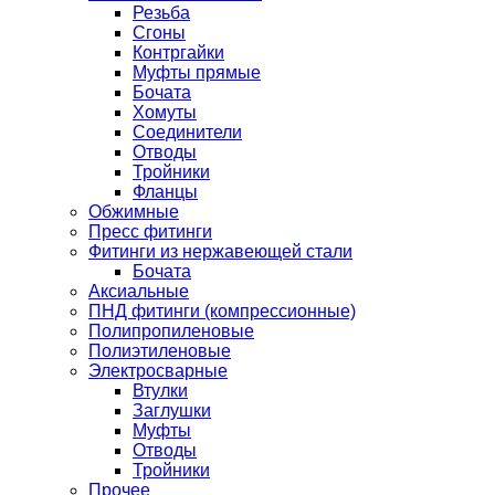
Резьба
Сгоны
Контргайки
Муфты прямые
Бочата
Хомуты
Соединители
Отводы
Тройники
Фланцы
Обжимные
Пресс фитинги
Фитинги из нержавеющей стали
Бочата
Аксиальные
ПНД фитинги (компрессионные)
Полипропиленовые
Полиэтиленовые
Электросварные
Втулки
Заглушки
Муфты
Отводы
Тройники
Прочее