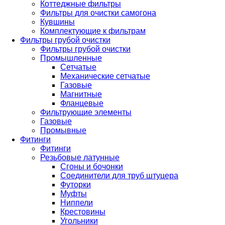
Коттеджные фильтры
Фильтры для очистки самогона
Кувшины
Комплектующие к фильтрам
Фильтры грубой очистки
Фильтры грубой очистки
Промышленные
Сетчатые
Механические сетчатые
Газовые
Магнитные
Фланцевые
Фильтрующие элементы
Газовые
Промывные
Фитинги
Фитинги
Резьбовые латунные
Сгоны и бочонки
Соединители для труб штуцера
Футорки
Муфты
Ниппели
Крестовины
Угольники