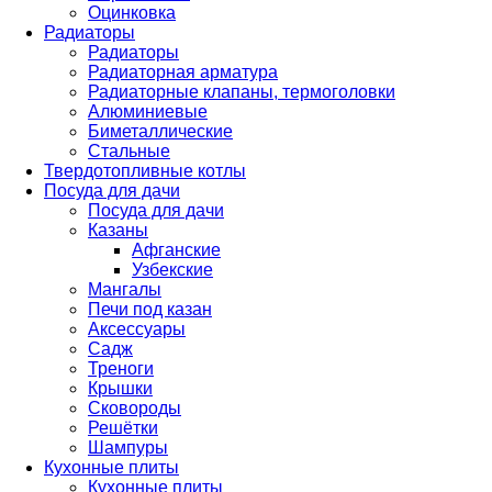
Оцинковка
Радиаторы
Радиаторы
Радиаторная арматура
Радиаторные клапаны, термоголовки
Алюминиевые
Биметаллические
Стальные
Твердотопливные котлы
Посуда для дачи
Посуда для дачи
Казаны
Афганские
Узбекские
Мангалы
Печи под казан
Аксессуары
Садж
Треноги
Крышки
Сковороды
Решётки
Шампуры
Кухонные плиты
Кухонные плиты