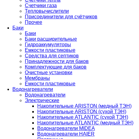
Счетчики газа
Тепловычислители
Присоединители для счётчиков
Прочее
Баки
Баки
Баки расширительные
Гидроаккумуляторы
Емкости пластиковые
Средства для септиков
Принадлежности для баков
Комплектующие для баков
Очистные установки
Мембраны
Ёмкости пластиковые
Водонагреватели
Водонагреватели
Электрические
Накопительные ARISTON (медный ТЭН)
Накопительные ARISTON (сухой ТЭН)
Накопительные ATLANTIC (сухой ТЭН)
Накопительные ATLANTIC (медный ТЭН)
Водонагреватели MIDEA
Водонагреватели HAIER