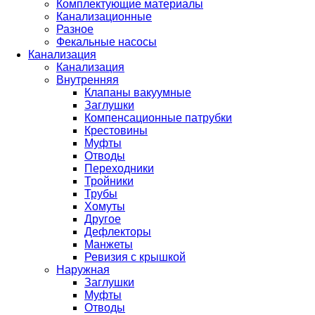
Комплектующие материалы
Канализационные
Разное
Фекальные насосы
Канализация
Канализация
Внутренняя
Клапаны вакуумные
Заглушки
Компенсационные патрубки
Крестовины
Муфты
Отводы
Переходники
Тройники
Трубы
Хомуты
Другое
Дефлекторы
Манжеты
Ревизия с крышкой
Наружная
Заглушки
Муфты
Отводы