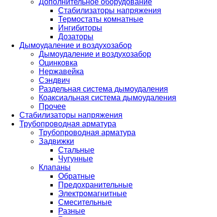
Дополнительное оборудование
Стабилизаторы напряжения
Термостаты комнатные
Ингибиторы
Дозаторы
Дымоудаление и воздухозабор
Дымоудаление и воздухозабор
Оцинковка
Нержавейка
Сэндвич
Раздельная система дымоудаления
Коаксиальная система дымоудаления
Прочее
Стабилизаторы напряжения
Трубопроводная арматура
Трубопроводная арматура
Задвижки
Стальные
Чугунные
Клапаны
Обратные
Предохранительные
Электромагнитные
Смесительные
Разные