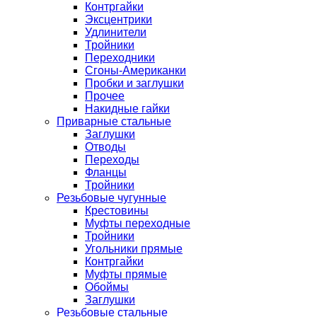
Контргайки
Эксцентрики
Удлинители
Тройники
Переходники
Сгоны-Американки
Пробки и заглушки
Прочее
Накидные гайки
Приварные стальные
Заглушки
Отводы
Переходы
Фланцы
Тройники
Резьбовые чугунные
Крестовины
Муфты переходные
Тройники
Угольники прямые
Контргайки
Муфты прямые
Обоймы
Заглушки
Резьбовые стальные