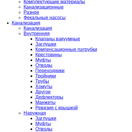
Комплектующие материалы
Канализационные
Разное
Фекальные насосы
Канализация
Канализация
Внутренняя
Клапаны вакуумные
Заглушки
Компенсационные патрубки
Крестовины
Муфты
Отводы
Переходники
Тройники
Трубы
Хомуты
Другое
Дефлекторы
Манжеты
Ревизия с крышкой
Наружная
Заглушки
Муфты
Отводы