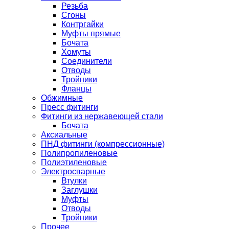
Резьба
Сгоны
Контргайки
Муфты прямые
Бочата
Хомуты
Соединители
Отводы
Тройники
Фланцы
Обжимные
Пресс фитинги
Фитинги из нержавеющей стали
Бочата
Аксиальные
ПНД фитинги (компрессионные)
Полипропиленовые
Полиэтиленовые
Электросварные
Втулки
Заглушки
Муфты
Отводы
Тройники
Прочее