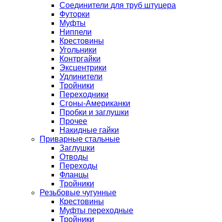
Соединители для труб штуцера
Футорки
Муфты
Ниппели
Крестовины
Угольники
Контргайки
Эксцентрики
Удлинители
Тройники
Переходники
Сгоны-Американки
Пробки и заглушки
Прочее
Накидные гайки
Приварные стальные
Заглушки
Отводы
Переходы
Фланцы
Тройники
Резьбовые чугунные
Крестовины
Муфты переходные
Тройники