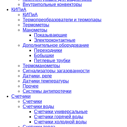
Внутрипольные конвекторы
КИПиА
КИПиА
Термопреобразователи и термопары
Термометры
Манометры
Показывающие
Электроконтактные
Дополнительное оборудование
Переходники
Бобышки
Петлевые трубки
Термоманометры
Сигнализаторы загазованности
Датчики, реле
Датчики температуры
Прочее
Системы антипротечки
Счетчики
Счетчики
Счетчики воды
Счетчики универсальные
Счетчики горячей воды
Счетчики холодной воды
Счетчики тепла