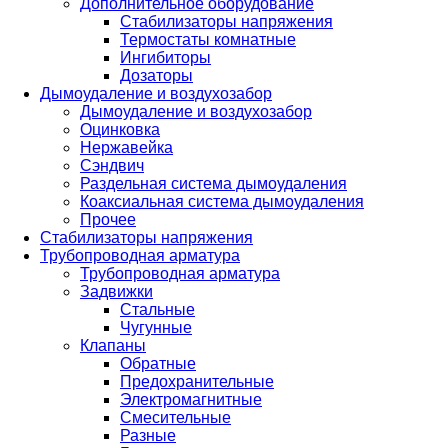
Дополнительное оборудование
Стабилизаторы напряжения
Термостаты комнатные
Ингибиторы
Дозаторы
Дымоудаление и воздухозабор
Дымоудаление и воздухозабор
Оцинковка
Нержавейка
Сэндвич
Раздельная система дымоудаления
Коаксиальная система дымоудаления
Прочее
Стабилизаторы напряжения
Трубопроводная арматура
Трубопроводная арматура
Задвижки
Стальные
Чугунные
Клапаны
Обратные
Предохранительные
Электромагнитные
Смесительные
Разные