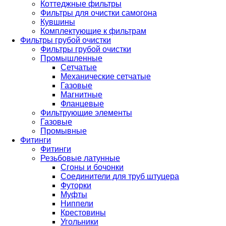
Коттеджные фильтры
Фильтры для очистки самогона
Кувшины
Комплектующие к фильтрам
Фильтры грубой очистки
Фильтры грубой очистки
Промышленные
Сетчатые
Механические сетчатые
Газовые
Магнитные
Фланцевые
Фильтрующие элементы
Газовые
Промывные
Фитинги
Фитинги
Резьбовые латунные
Сгоны и бочонки
Соединители для труб штуцера
Футорки
Муфты
Ниппели
Крестовины
Угольники