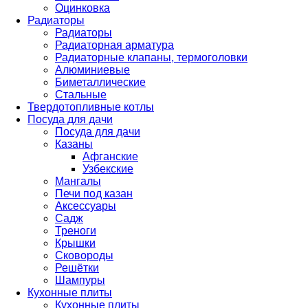
Оцинковка
Радиаторы
Радиаторы
Радиаторная арматура
Радиаторные клапаны, термоголовки
Алюминиевые
Биметаллические
Стальные
Твердотопливные котлы
Посуда для дачи
Посуда для дачи
Казаны
Афганские
Узбекские
Мангалы
Печи под казан
Аксессуары
Садж
Треноги
Крышки
Сковороды
Решётки
Шампуры
Кухонные плиты
Кухонные плиты