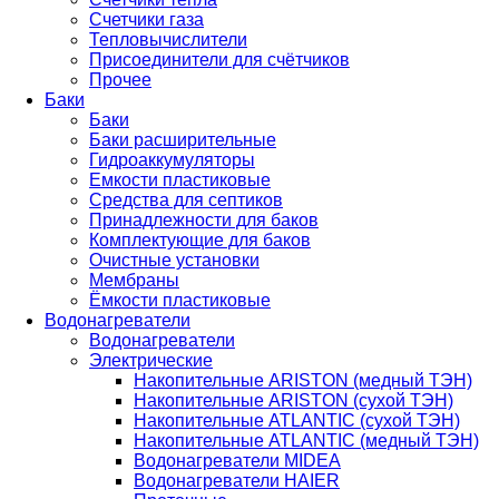
Счетчики газа
Тепловычислители
Присоединители для счётчиков
Прочее
Баки
Баки
Баки расширительные
Гидроаккумуляторы
Емкости пластиковые
Средства для септиков
Принадлежности для баков
Комплектующие для баков
Очистные установки
Мембраны
Ёмкости пластиковые
Водонагреватели
Водонагреватели
Электрические
Накопительные ARISTON (медный ТЭН)
Накопительные ARISTON (сухой ТЭН)
Накопительные ATLANTIC (сухой ТЭН)
Накопительные ATLANTIC (медный ТЭН)
Водонагреватели MIDEA
Водонагреватели HAIER