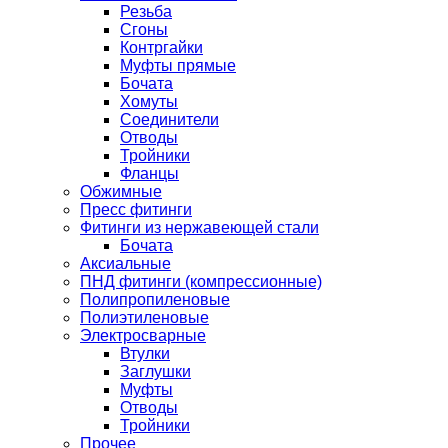
Резьба
Сгоны
Контргайки
Муфты прямые
Бочата
Хомуты
Соединители
Отводы
Тройники
Фланцы
Обжимные
Пресс фитинги
Фитинги из нержавеющей стали
Бочата
Аксиальные
ПНД фитинги (компрессионные)
Полипропиленовые
Полиэтиленовые
Электросварные
Втулки
Заглушки
Муфты
Отводы
Тройники
Прочее