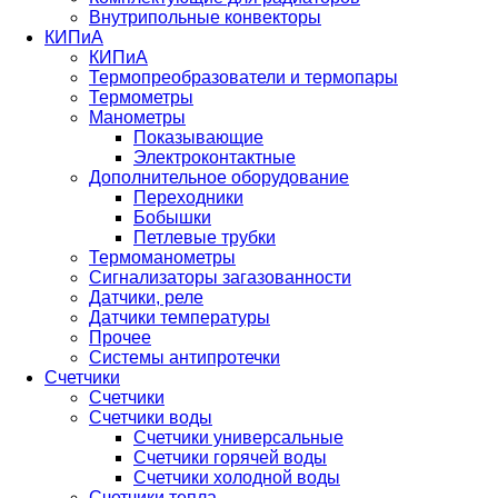
Внутрипольные конвекторы
КИПиА
КИПиА
Термопреобразователи и термопары
Термометры
Манометры
Показывающие
Электроконтактные
Дополнительное оборудование
Переходники
Бобышки
Петлевые трубки
Термоманометры
Сигнализаторы загазованности
Датчики, реле
Датчики температуры
Прочее
Системы антипротечки
Счетчики
Счетчики
Счетчики воды
Счетчики универсальные
Счетчики горячей воды
Счетчики холодной воды
Счетчики тепла