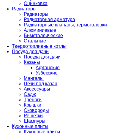
Оцинковка
Радиаторы
Радиаторы
Радиаторная арматура
Радиаторные клапаны, термоголовки
Алюминиевые
Биметаллические
Стальные
Твердотопливные котлы
Посуда для дачи
Посуда для дачи
Казаны
Афганские
Узбекские
Мангалы
Печи под казан
Аксессуары
Садж
Треноги
Крышки
Сковороды
Решётки
Шампуры
Кухонные плиты
Кухонные плиты