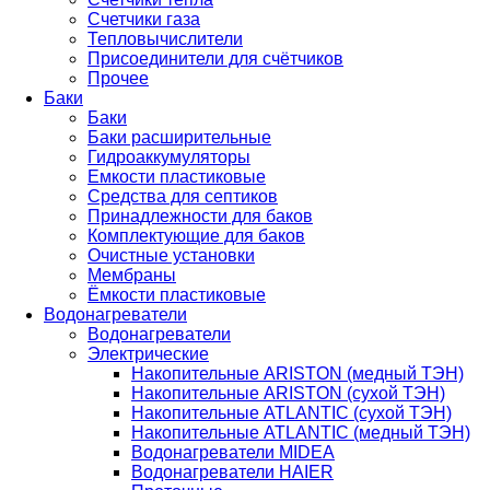
Счетчики газа
Тепловычислители
Присоединители для счётчиков
Прочее
Баки
Баки
Баки расширительные
Гидроаккумуляторы
Емкости пластиковые
Средства для септиков
Принадлежности для баков
Комплектующие для баков
Очистные установки
Мембраны
Ёмкости пластиковые
Водонагреватели
Водонагреватели
Электрические
Накопительные ARISTON (медный ТЭН)
Накопительные ARISTON (сухой ТЭН)
Накопительные ATLANTIC (сухой ТЭН)
Накопительные ATLANTIC (медный ТЭН)
Водонагреватели MIDEA
Водонагреватели HAIER