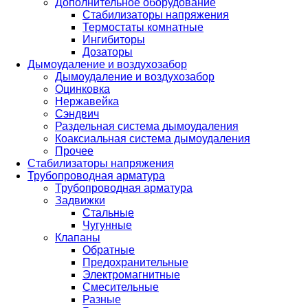
Дополнительное оборудование
Стабилизаторы напряжения
Термостаты комнатные
Ингибиторы
Дозаторы
Дымоудаление и воздухозабор
Дымоудаление и воздухозабор
Оцинковка
Нержавейка
Сэндвич
Раздельная система дымоудаления
Коаксиальная система дымоудаления
Прочее
Стабилизаторы напряжения
Трубопроводная арматура
Трубопроводная арматура
Задвижки
Стальные
Чугунные
Клапаны
Обратные
Предохранительные
Электромагнитные
Смесительные
Разные