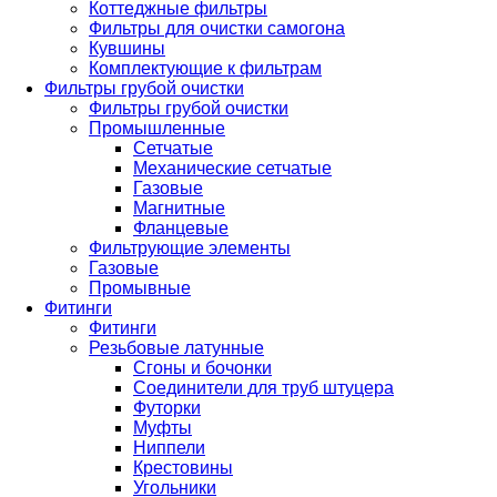
Коттеджные фильтры
Фильтры для очистки самогона
Кувшины
Комплектующие к фильтрам
Фильтры грубой очистки
Фильтры грубой очистки
Промышленные
Сетчатые
Механические сетчатые
Газовые
Магнитные
Фланцевые
Фильтрующие элементы
Газовые
Промывные
Фитинги
Фитинги
Резьбовые латунные
Сгоны и бочонки
Соединители для труб штуцера
Футорки
Муфты
Ниппели
Крестовины
Угольники