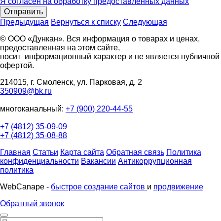
Я согласен на обработку предоставленных данных
Отправить
Предыдущая
Вернуться к списку
Следующая
© ООО «Дункан». Вся информация о товарах и ценах,
предоставленная на этом сайте,
носит информационный характер и не является публичной
офертой.
214015, г. Смоленск, ул. Парковая, д. 2
350909@bk.ru
многоканальный:
+7 (900) 220-44-55
+7 (4812) 35-09-09
+7 (4812) 35-08-88
Главная
Статьи
Карта сайта
Обратная связь
Политика
конфиденциальности
Вакансии
Антикоррупционная
политика
WebCanape -
быстрое создание сайтов
и
продвижение
Обратный звонок