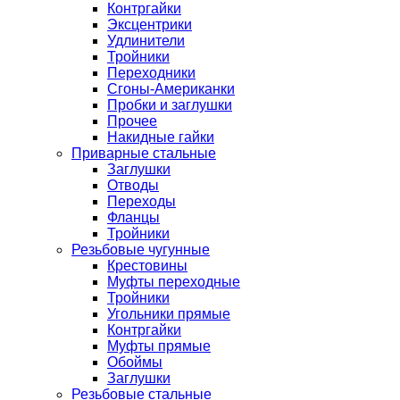
Контргайки
Эксцентрики
Удлинители
Тройники
Переходники
Сгоны-Американки
Пробки и заглушки
Прочее
Накидные гайки
Приварные стальные
Заглушки
Отводы
Переходы
Фланцы
Тройники
Резьбовые чугунные
Крестовины
Муфты переходные
Тройники
Угольники прямые
Контргайки
Муфты прямые
Обоймы
Заглушки
Резьбовые стальные