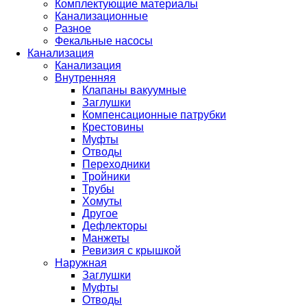
Комплектующие материалы
Канализационные
Разное
Фекальные насосы
Канализация
Канализация
Внутренняя
Клапаны вакуумные
Заглушки
Компенсационные патрубки
Крестовины
Муфты
Отводы
Переходники
Тройники
Трубы
Хомуты
Другое
Дефлекторы
Манжеты
Ревизия с крышкой
Наружная
Заглушки
Муфты
Отводы