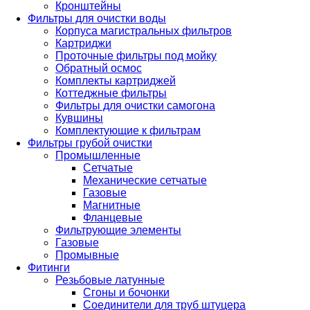
Кронштейны
Фильтры для очистки воды
Корпуса магистральных фильтров
Картриджи
Проточные фильтры под мойку
Обратный осмос
Комплекты картриджей
Коттеджные фильтры
Фильтры для очистки самогона
Кувшины
Комплектующие к фильтрам
Фильтры грубой очистки
Промышленные
Сетчатые
Механические сетчатые
Газовые
Магнитные
Фланцевые
Фильтрующие элементы
Газовые
Промывные
Фитинги
Резьбовые латунные
Сгоны и бочонки
Соединители для труб штуцера