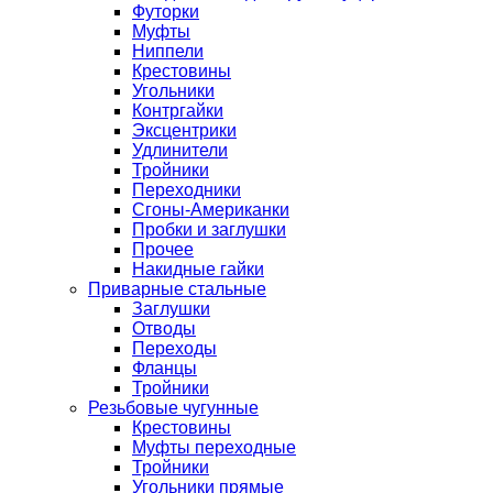
Футорки
Муфты
Ниппели
Крестовины
Угольники
Контргайки
Эксцентрики
Удлинители
Тройники
Переходники
Сгоны-Американки
Пробки и заглушки
Прочее
Накидные гайки
Приварные стальные
Заглушки
Отводы
Переходы
Фланцы
Тройники
Резьбовые чугунные
Крестовины
Муфты переходные
Тройники
Угольники прямые