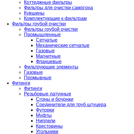
Коттеджные фильтры
Фильтры для очистки самогона
Кувшины
Комплектующие к фильтрам
Фильтры грубой очистки
Фильтры грубой очистки
Промышленные
Сетчатые
Механические сетчатые
Газовые
Магнитные
Фланцевые
Фильтрующие элементы
Газовые
Промывные
Фитинги
Фитинги
Резьбовые латунные
Сгоны и бочонки
Соединители для труб штуцера
Футорки
Муфты
Ниппели
Крестовины
Угольники