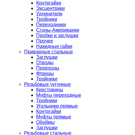
Контргайки
Эксцентрики
Удлинители
Тройники
Переходники
Сгоны-Американки
Пробки и заглушки
Прочее
Накидные гайки
Приварные стальные
Заглушки
Отводы
Переходы
Фланцы
Тройники
Резьбовые чугунные
Крестовины
Муфты переходные
Тройники
Угольники прямые
Контргайки
Муфты прямые
Обоймы
Заглушки
Резьбовые стальные