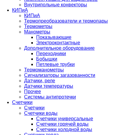
Внутрипольные конвекторы
КИПиА
КИПиА
Термопреобразователи и термопары
Термометры
Манометры
Показывающие
Электроконтактные
Дополнительное оборудование
Переходники
Бобышки
Петлевые трубки
Термоманометры
Сигнализаторы загазованности
Датчики, реле
Датчики температуры
Прочее
Системы антипротечки
Счетчики
Счетчики
Счетчики воды
Счетчики универсальные
Счетчики горячей воды
Счетчики холодной воды
Счетчики тепла