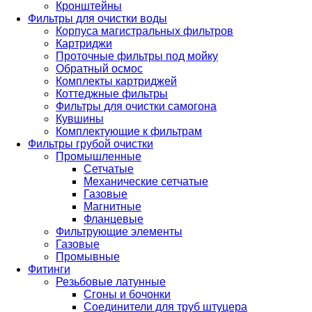
Кронштейны
Фильтры для очистки воды
Корпуса магистральных фильтров
Картриджи
Проточные фильтры под мойку
Обратный осмос
Комплекты картриджей
Коттеджные фильтры
Фильтры для очистки самогона
Кувшины
Комплектующие к фильтрам
Фильтры грубой очистки
Промышленные
Сетчатые
Механические сетчатые
Газовые
Магнитные
Фланцевые
Фильтрующие элементы
Газовые
Промывные
Фитинги
Резьбовые латунные
Сгоны и бочонки
Соединители для труб штуцера