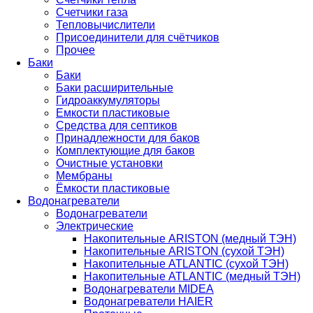
Счетчики газа
Тепловычислители
Присоединители для счётчиков
Прочее
Баки
Баки
Баки расширительные
Гидроаккумуляторы
Емкости пластиковые
Средства для септиков
Принадлежности для баков
Комплектующие для баков
Очистные установки
Мембраны
Ёмкости пластиковые
Водонагреватели
Водонагреватели
Электрические
Накопительные ARISTON (медный ТЭН)
Накопительные ARISTON (сухой ТЭН)
Накопительные ATLANTIC (сухой ТЭН)
Накопительные ATLANTIC (медный ТЭН)
Водонагреватели MIDEA
Водонагреватели HAIER