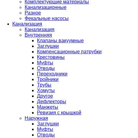
Комплектующие материалы
Канализационные
Разное
Фекальные насосы
Канализация
Канализация
Внутренняя
Клапаны вакуумные
Заглушки
Компенсационные патрубки
Крестовины
Муфты
Отводы
Переходники
Тройники
Трубы
Хомуты
Другое
Дефлекторы
Манжеты
Ревизия с крышкой
Наружная
Заглушки
Муфты
Отводы