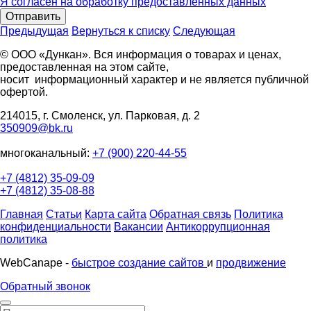
Я согласен на обработку предоставленных данных
Отправить
Предыдущая
Вернуться к списку
Следующая
© ООО «Дункан». Вся информация о товарах и ценах,
предоставленная на этом сайте,
носит информационный характер и не является публичной
офертой.
214015, г. Смоленск, ул. Парковая, д. 2
350909@bk.ru
многоканальный:
+7 (900) 220-44-55
+7 (4812) 35-09-09
+7 (4812) 35-08-88
Главная
Статьи
Карта сайта
Обратная связь
Политика
конфиденциальности
Вакансии
Антикоррупционная
политика
WebCanape -
быстрое создание сайтов
и
продвижение
Обратный звонок