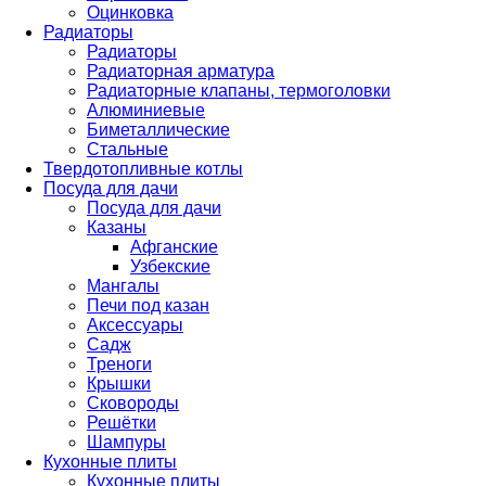
Оцинковка
Радиаторы
Радиаторы
Радиаторная арматура
Радиаторные клапаны, термоголовки
Алюминиевые
Биметаллические
Стальные
Твердотопливные котлы
Посуда для дачи
Посуда для дачи
Казаны
Афганские
Узбекские
Мангалы
Печи под казан
Аксессуары
Садж
Треноги
Крышки
Сковороды
Решётки
Шампуры
Кухонные плиты
Кухонные плиты