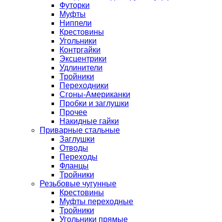
Футорки
Муфты
Ниппели
Крестовины
Угольники
Контргайки
Эксцентрики
Удлинители
Тройники
Переходники
Сгоны-Американки
Пробки и заглушки
Прочее
Накидные гайки
Приварные стальные
Заглушки
Отводы
Переходы
Фланцы
Тройники
Резьбовые чугунные
Крестовины
Муфты переходные
Тройники
Угольники прямые