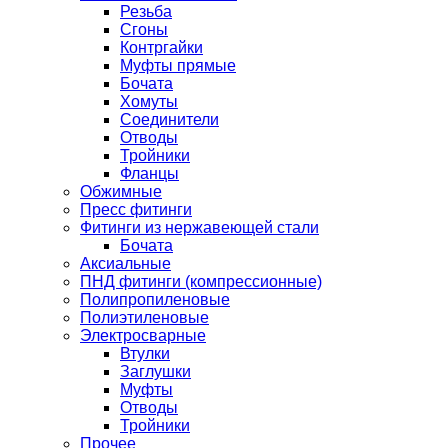
Резьба
Сгоны
Контргайки
Муфты прямые
Бочата
Хомуты
Соединители
Отводы
Тройники
Фланцы
Обжимные
Пресс фитинги
Фитинги из нержавеющей стали
Бочата
Аксиальные
ПНД фитинги (компрессионные)
Полипропиленовые
Полиэтиленовые
Электросварные
Втулки
Заглушки
Муфты
Отводы
Тройники
Прочее