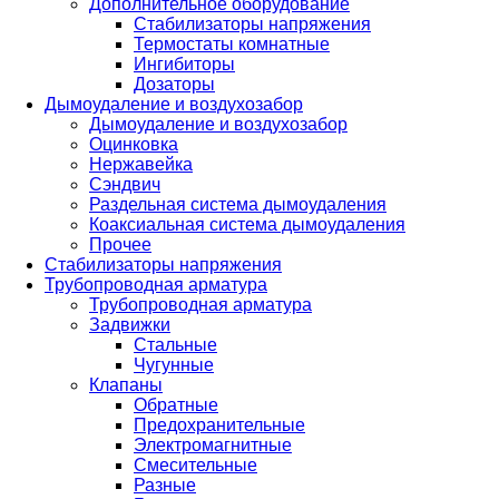
Дополнительное оборудование
Стабилизаторы напряжения
Термостаты комнатные
Ингибиторы
Дозаторы
Дымоудаление и воздухозабор
Дымоудаление и воздухозабор
Оцинковка
Нержавейка
Сэндвич
Раздельная система дымоудаления
Коаксиальная система дымоудаления
Прочее
Стабилизаторы напряжения
Трубопроводная арматура
Трубопроводная арматура
Задвижки
Стальные
Чугунные
Клапаны
Обратные
Предохранительные
Электромагнитные
Смесительные
Разные