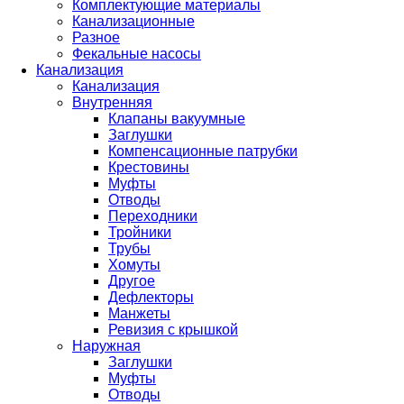
Комплектующие материалы
Канализационные
Разное
Фекальные насосы
Канализация
Канализация
Внутренняя
Клапаны вакуумные
Заглушки
Компенсационные патрубки
Крестовины
Муфты
Отводы
Переходники
Тройники
Трубы
Хомуты
Другое
Дефлекторы
Манжеты
Ревизия с крышкой
Наружная
Заглушки
Муфты
Отводы