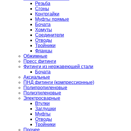
Резьба
Сгоны
Контргайки
Муфты прямые
Бочата
Хомуты
Соединители
Отводы
Тройники
Фланцы
Обжимные
Пресс фитинги
Фитинги из нержавеющей стали
Бочата
Аксиальные
ПНД фитинги (компрессионные)
Полипропиленовые
Полиэтиленовые
Электросварные
Втулки
Заглушки
Муфты
Отводы
Тройники
Прочее