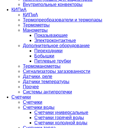
Внутрипольные конвекторы
КИПиА
КИПиА
Термопреобразователи и термопары
Термометры
Манометры
Показывающие
Электроконтактные
Дополнительное оборудование
Переходники
Бобышки
Петлевые трубки
Термоманометры
Сигнализаторы загазованности
Датчики, реле
Датчики температуры
Прочее
Системы антипротечки
Счетчики
Счетчики
Счетчики воды
Счетчики универсальные
Счетчики горячей воды
Счетчики холодной воды
Счетчики тепла