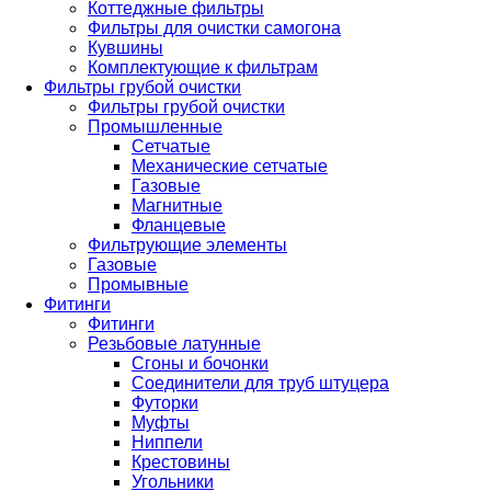
Коттеджные фильтры
Фильтры для очистки самогона
Кувшины
Комплектующие к фильтрам
Фильтры грубой очистки
Фильтры грубой очистки
Промышленные
Сетчатые
Механические сетчатые
Газовые
Магнитные
Фланцевые
Фильтрующие элементы
Газовые
Промывные
Фитинги
Фитинги
Резьбовые латунные
Сгоны и бочонки
Соединители для труб штуцера
Футорки
Муфты
Ниппели
Крестовины
Угольники