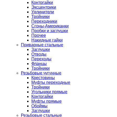
Контргайки
Эксцентрики
Удлинители
Тройники
Переходники
Сгоны-Американки
Пробки и заглушки
Прочее
Накидные гайки
Приварные стальные
Заглушки
Отводы
Переходы
Фланцы
Тройники
Резьбовые чугунные
Крестовины
Муфты переходные
Тройники
Угольники прямые
Контргайки
Муфты прямые
Обоймы
Заглушки
Резьбовые стальные