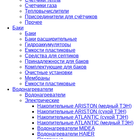
Счетчики газа
Тепловычислители
Присоединители для счётчиков
Прочее
Баки
Баки
Баки расширительные
Гидроаккумуляторы
Емкости пластиковые
Средства для септиков
Принадлежности для баков
Комплектующие для баков
Очистные установки
Мембраны
Ёмкости пластиковые
Водонагреватели
Водонагреватели
Электрические
Накопительные ARISTON (медный ТЭН)
Накопительные ARISTON (сухой ТЭН)
Накопительные ATLANTIC (сухой ТЭН)
Накопительные ATLANTIC (медный ТЭН)
Водонагреватели MIDEA
Водонагреватели HAIER