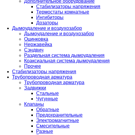
Дополнительное оборудование
Стабилизаторы напряжения
Термостаты комнатные
Ингибиторы
Дозаторы
Дымоудаление и воздухозабор
Дымоудаление и воздухозабор
Оцинковка
Нержавейка
Сэндвич
Раздельная система дымоудаления
Коаксиальная система дымоудаления
Прочее
Стабилизаторы напряжения
Трубопроводная арматура
Трубопроводная арматура
Задвижки
Стальные
Чугунные
Клапаны
Обратные
Предохранительные
Электромагнитные
Смесительные
Разные