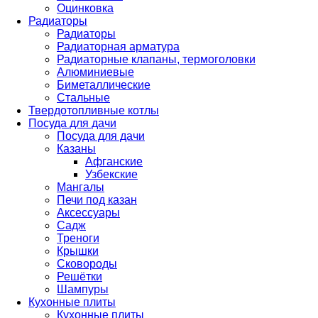
Оцинковка
Радиаторы
Радиаторы
Радиаторная арматура
Радиаторные клапаны, термоголовки
Алюминиевые
Биметаллические
Стальные
Твердотопливные котлы
Посуда для дачи
Посуда для дачи
Казаны
Афганские
Узбекские
Мангалы
Печи под казан
Аксессуары
Садж
Треноги
Крышки
Сковороды
Решётки
Шампуры
Кухонные плиты
Кухонные плиты