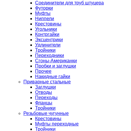
Соединители для труб штуцера
Футорки
Муфты
Ниппели
Крестовины
Угольники
Контргайки
Эксцентрики
Удлинители
Тройники
Переходники
Сгоны-Американки
Пробки и заглушки
Прочее
Накидные гайки
Приварные стальные
Заглушки
Отводы
Переходы
Фланцы
Тройники
Резьбовые чугунные
Крестовины
Муфты переходные
Тройники