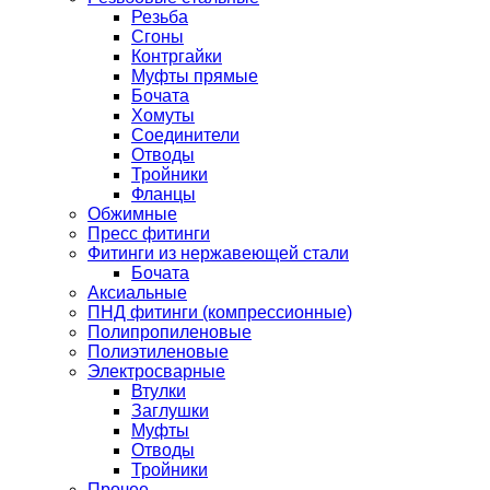
Резьба
Сгоны
Контргайки
Муфты прямые
Бочата
Хомуты
Соединители
Отводы
Тройники
Фланцы
Обжимные
Пресс фитинги
Фитинги из нержавеющей стали
Бочата
Аксиальные
ПНД фитинги (компрессионные)
Полипропиленовые
Полиэтиленовые
Электросварные
Втулки
Заглушки
Муфты
Отводы
Тройники
Прочее