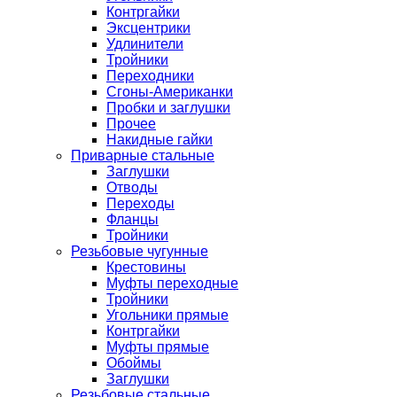
Контргайки
Эксцентрики
Удлинители
Тройники
Переходники
Сгоны-Американки
Пробки и заглушки
Прочее
Накидные гайки
Приварные стальные
Заглушки
Отводы
Переходы
Фланцы
Тройники
Резьбовые чугунные
Крестовины
Муфты переходные
Тройники
Угольники прямые
Контргайки
Муфты прямые
Обоймы
Заглушки
Резьбовые стальные