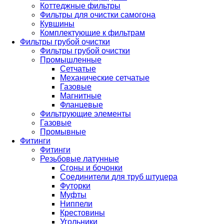
Коттеджные фильтры
Фильтры для очистки самогона
Кувшины
Комплектующие к фильтрам
Фильтры грубой очистки
Фильтры грубой очистки
Промышленные
Сетчатые
Механические сетчатые
Газовые
Магнитные
Фланцевые
Фильтрующие элементы
Газовые
Промывные
Фитинги
Фитинги
Резьбовые латунные
Сгоны и бочонки
Соединители для труб штуцера
Футорки
Муфты
Ниппели
Крестовины
Угольники