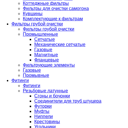
Коттеджные фильтры
Фильтры для очистки самогона
Кувшины
Комплектующие к фильтрам
Фильтры грубой очистки
Фильтры грубой очистки
Промышленные
Сетчатые
Механические сетчатые
Газовые
Магнитные
Фланцевые
Фильтрующие элементы
Газовые
Промывные
Фитинги
Фитинги
Резьбовые латунные
Сгоны и бочонки
Соединители для труб штуцера
Футорки
Муфты
Ниппели
Крестовины
Угольники