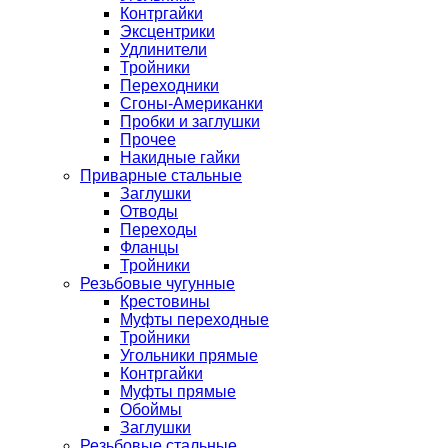
Контргайки
Эксцентрики
Удлинители
Тройники
Переходники
Сгоны-Американки
Пробки и заглушки
Прочее
Накидные гайки
Приварные стальные
Заглушки
Отводы
Переходы
Фланцы
Тройники
Резьбовые чугунные
Крестовины
Муфты переходные
Тройники
Угольники прямые
Контргайки
Муфты прямые
Обоймы
Заглушки
Резьбовые стальные