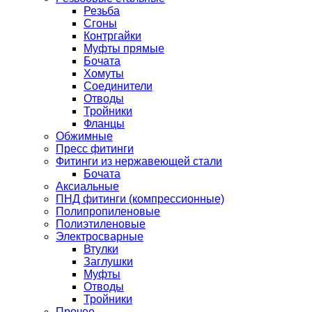
Резьба
Сгоны
Контргайки
Муфты прямые
Бочата
Хомуты
Соединители
Отводы
Тройники
Фланцы
Обжимные
Пресс фитинги
Фитинги из нержавеющей стали
Бочата
Аксиальные
ПНД фитинги (компрессионные)
Полипропиленовые
Полиэтиленовые
Электросварные
Втулки
Заглушки
Муфты
Отводы
Тройники
Прочее