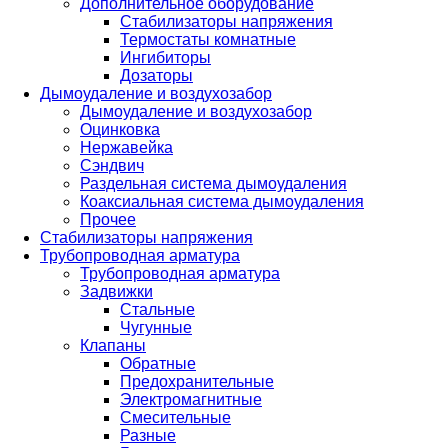
Дополнительное оборудование
Стабилизаторы напряжения
Термостаты комнатные
Ингибиторы
Дозаторы
Дымоудаление и воздухозабор
Дымоудаление и воздухозабор
Оцинковка
Нержавейка
Сэндвич
Раздельная система дымоудаления
Коаксиальная система дымоудаления
Прочее
Стабилизаторы напряжения
Трубопроводная арматура
Трубопроводная арматура
Задвижки
Стальные
Чугунные
Клапаны
Обратные
Предохранительные
Электромагнитные
Смесительные
Разные