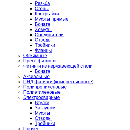
Резьба
Сгоны
Контргайки
Муфты прямые
Бочата
Хомуты
Соединители
Отводы
Тройники
Фланцы
Обжимные
Пресс фитинги
Фитинги из нержавеющей стали
Бочата
Аксиальные
ПНД фитинги (компрессионные)
Полипропиленовые
Полиэтиленовые
Электросварные
Втулки
Заглушки
Муфты
Отводы
Тройники
Прочее