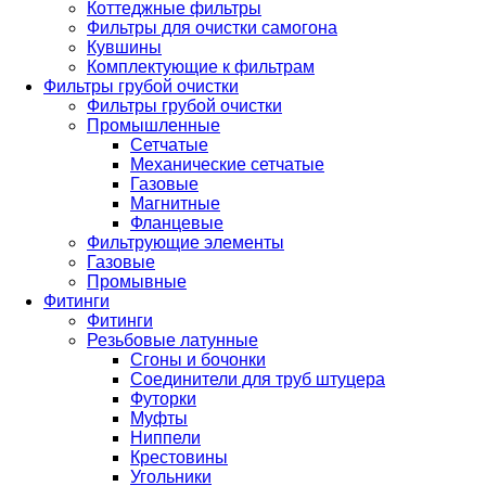
Коттеджные фильтры
Фильтры для очистки самогона
Кувшины
Комплектующие к фильтрам
Фильтры грубой очистки
Фильтры грубой очистки
Промышленные
Сетчатые
Механические сетчатые
Газовые
Магнитные
Фланцевые
Фильтрующие элементы
Газовые
Промывные
Фитинги
Фитинги
Резьбовые латунные
Сгоны и бочонки
Соединители для труб штуцера
Футорки
Муфты
Ниппели
Крестовины
Угольники