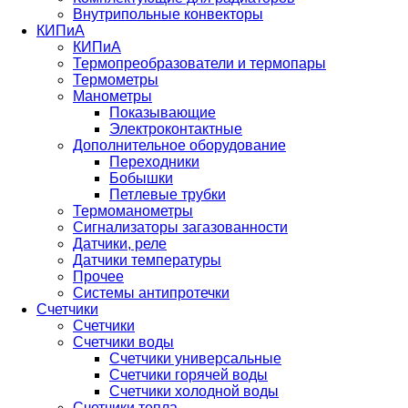
Внутрипольные конвекторы
КИПиА
КИПиА
Термопреобразователи и термопары
Термометры
Манометры
Показывающие
Электроконтактные
Дополнительное оборудование
Переходники
Бобышки
Петлевые трубки
Термоманометры
Сигнализаторы загазованности
Датчики, реле
Датчики температуры
Прочее
Системы антипротечки
Счетчики
Счетчики
Счетчики воды
Счетчики универсальные
Счетчики горячей воды
Счетчики холодной воды
Счетчики тепла