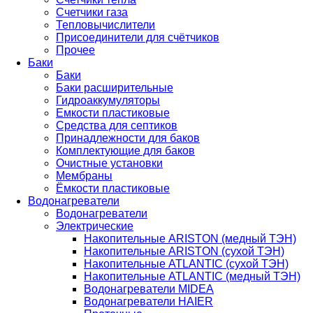
Счетчики газа
Тепловычислители
Присоединители для счётчиков
Прочее
Баки
Баки
Баки расширительные
Гидроаккумуляторы
Емкости пластиковые
Средства для септиков
Принадлежности для баков
Комплектующие для баков
Очистные установки
Мембраны
Ёмкости пластиковые
Водонагреватели
Водонагреватели
Электрические
Накопительные ARISTON (медный ТЭН)
Накопительные ARISTON (сухой ТЭН)
Накопительные ATLANTIC (сухой ТЭН)
Накопительные ATLANTIC (медный ТЭН)
Водонагреватели MIDEA
Водонагреватели HAIER