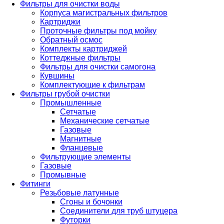
Фильтры для очистки воды
Корпуса магистральных фильтров
Картриджи
Проточные фильтры под мойку
Обратный осмос
Комплекты картриджей
Коттеджные фильтры
Фильтры для очистки самогона
Кувшины
Комплектующие к фильтрам
Фильтры грубой очистки
Промышленные
Сетчатые
Механические сетчатые
Газовые
Магнитные
Фланцевые
Фильтрующие элементы
Газовые
Промывные
Фитинги
Резьбовые латунные
Сгоны и бочонки
Соединители для труб штуцера
Футорки