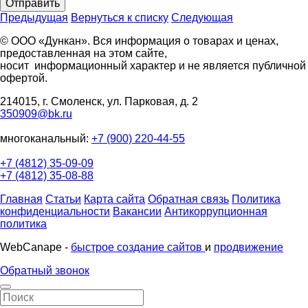
Отправить
Предыдущая
Вернуться к списку
Следующая
© ООО «Дункан». Вся информация о товарах и ценах,
предоставленная на этом сайте,
носит информационный характер и не является публичной
офертой.
214015, г. Смоленск, ул. Парковая, д. 2
350909@bk.ru
многоканальный:
+7 (900) 220-44-55
+7 (4812) 35-09-09
+7 (4812) 35-08-88
Главная
Статьи
Карта сайта
Обратная связь
Политика
конфиденциальности
Вакансии
Антикоррупционная
политика
WebCanape -
быстрое создание сайтов
и
продвижение
Обратный звонок