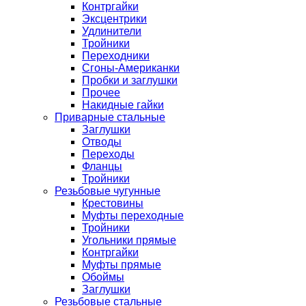
Контргайки
Эксцентрики
Удлинители
Тройники
Переходники
Сгоны-Американки
Пробки и заглушки
Прочее
Накидные гайки
Приварные стальные
Заглушки
Отводы
Переходы
Фланцы
Тройники
Резьбовые чугунные
Крестовины
Муфты переходные
Тройники
Угольники прямые
Контргайки
Муфты прямые
Обоймы
Заглушки
Резьбовые стальные