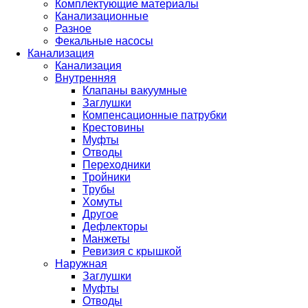
Комплектующие материалы
Канализационные
Разное
Фекальные насосы
Канализация
Канализация
Внутренняя
Клапаны вакуумные
Заглушки
Компенсационные патрубки
Крестовины
Муфты
Отводы
Переходники
Тройники
Трубы
Хомуты
Другое
Дефлекторы
Манжеты
Ревизия с крышкой
Наружная
Заглушки
Муфты
Отводы