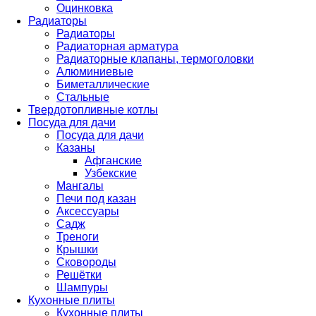
Оцинковка
Радиаторы
Радиаторы
Радиаторная арматура
Радиаторные клапаны, термоголовки
Алюминиевые
Биметаллические
Стальные
Твердотопливные котлы
Посуда для дачи
Посуда для дачи
Казаны
Афганские
Узбекские
Мангалы
Печи под казан
Аксессуары
Садж
Треноги
Крышки
Сковороды
Решётки
Шампуры
Кухонные плиты
Кухонные плиты