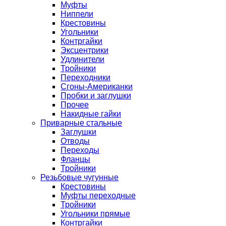
Муфты
Ниппели
Крестовины
Угольники
Контргайки
Эксцентрики
Удлинители
Тройники
Переходники
Сгоны-Американки
Пробки и заглушки
Прочее
Накидные гайки
Приварные стальные
Заглушки
Отводы
Переходы
Фланцы
Тройники
Резьбовые чугунные
Крестовины
Муфты переходные
Тройники
Угольники прямые
Контргайки