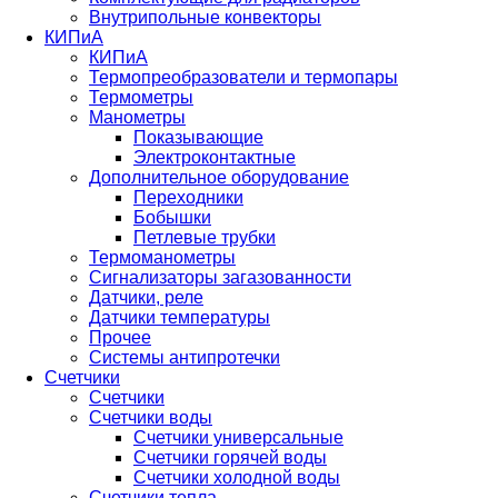
Внутрипольные конвекторы
КИПиА
КИПиА
Термопреобразователи и термопары
Термометры
Манометры
Показывающие
Электроконтактные
Дополнительное оборудование
Переходники
Бобышки
Петлевые трубки
Термоманометры
Сигнализаторы загазованности
Датчики, реле
Датчики температуры
Прочее
Системы антипротечки
Счетчики
Счетчики
Счетчики воды
Счетчики универсальные
Счетчики горячей воды
Счетчики холодной воды
Счетчики тепла