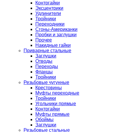
Контргайки
Эксцентрики
Удлинители
Тройники
Переходники
Сгоны-Американки
Пробки и заглушки
Прочее
Накидные гайки
Приварные стальные
Заглушки
Отводы
Переходы
Фланцы
Тройники
Резьбовые чугунные
Крестовины
Муфты переходные
Тройники
Угольники прямые
Контргайки
Муфты прямые
Обоймы
Заглушки
Резьбовые стальные