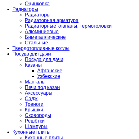
Оцинковка
Радиаторы
Радиаторы
Радиаторная арматура
Радиаторные клапаны, термоголовки
Алюминиевые
Биметаллические
Стальные
Твердотопливные котлы
Посуда для дачи
Посуда для дачи
Казаны
Афганские
Узбекские
Мангалы
Печи под казан
Аксессуары
Садж
Треноги
Крышки
Сковороды
Решётки
Шампуры
Кухонные плиты
Кухонные плиты