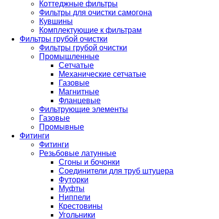
Коттеджные фильтры
Фильтры для очистки самогона
Кувшины
Комплектующие к фильтрам
Фильтры грубой очистки
Фильтры грубой очистки
Промышленные
Сетчатые
Механические сетчатые
Газовые
Магнитные
Фланцевые
Фильтрующие элементы
Газовые
Промывные
Фитинги
Фитинги
Резьбовые латунные
Сгоны и бочонки
Соединители для труб штуцера
Футорки
Муфты
Ниппели
Крестовины
Угольники