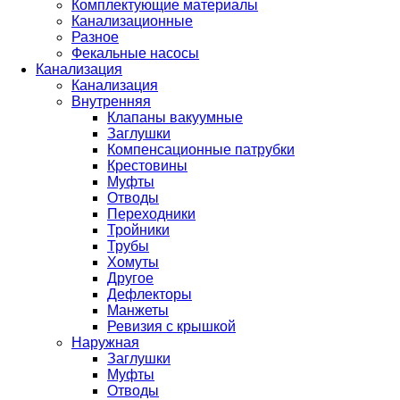
Комплектующие материалы
Канализационные
Разное
Фекальные насосы
Канализация
Канализация
Внутренняя
Клапаны вакуумные
Заглушки
Компенсационные патрубки
Крестовины
Муфты
Отводы
Переходники
Тройники
Трубы
Хомуты
Другое
Дефлекторы
Манжеты
Ревизия с крышкой
Наружная
Заглушки
Муфты
Отводы