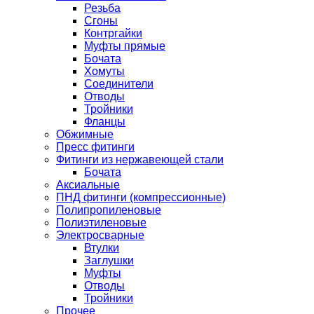
Резьба
Сгоны
Контргайки
Муфты прямые
Бочата
Хомуты
Соединители
Отводы
Тройники
Фланцы
Обжимные
Пресс фитинги
Фитинги из нержавеющей стали
Бочата
Аксиальные
ПНД фитинги (компрессионные)
Полипропиленовые
Полиэтиленовые
Электросварные
Втулки
Заглушки
Муфты
Отводы
Тройники
Прочее