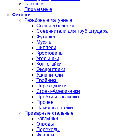
Газовые
Промывные
Фитинги
Резьбовые латунные
Сгоны и бочонки
Соединители для труб штуцера
Футорки
Муфты
Ниппели
Крестовины
Угольники
Контргайки
Эксцентрики
Удлинители
Тройники
Переходники
Сгоны-Американки
Пробки и заглушки
Прочее
Накидные гайки
Приварные стальные
Заглушки
Отводы
Переходы
Фланцы