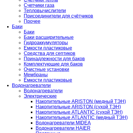
Счетчики газа
Тепловычислители
Присоединители для счётчиков
Прочее
Баки
Баки
Баки расширительные
Гидроаккумуляторы
Емкости пластиковые
Средства для септиков
Принадлежности для баков
Комплектующие для баков
Очистные установки
Мембраны
Ёмкости пластиковые
Водонагреватели
Водонагреватели
Электрические
Накопительные ARISTON (медный ТЭН)
Накопительные ARISTON (сухой ТЭН)
Накопительные ATLANTIC (сухой ТЭН)
Накопительные ATLANTIC (медный ТЭН)
Водонагреватели MIDEA
Водонагреватели HAIER