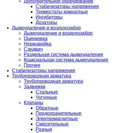
Дополнительное оборудование
Стабилизаторы напряжения
Термостаты комнатные
Ингибиторы
Дозаторы
Дымоудаление и воздухозабор
Дымоудаление и воздухозабор
Оцинковка
Нержавейка
Сэндвич
Раздельная система дымоудаления
Коаксиальная система дымоудаления
Прочее
Стабилизаторы напряжения
Трубопроводная арматура
Трубопроводная арматура
Задвижки
Стальные
Чугунные
Клапаны
Обратные
Предохранительные
Электромагнитные
Смесительные
Разные