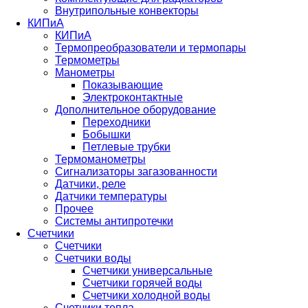
Внутрипольные конвекторы
КИПиА
КИПиА
Термопреобразователи и термопары
Термометры
Манометры
Показывающие
Электроконтактные
Дополнительное оборудование
Переходники
Бобышки
Петлевые трубки
Термоманометры
Сигнализаторы загазованности
Датчики, реле
Датчики температуры
Прочее
Системы антипротечки
Счетчики
Счетчики
Счетчики воды
Счетчики универсальные
Счетчики горячей воды
Счетчики холодной воды
Счетчики тепла