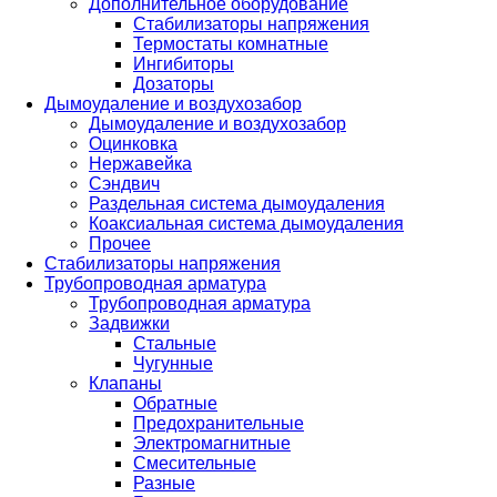
Дополнительное оборудование
Стабилизаторы напряжения
Термостаты комнатные
Ингибиторы
Дозаторы
Дымоудаление и воздухозабор
Дымоудаление и воздухозабор
Оцинковка
Нержавейка
Сэндвич
Раздельная система дымоудаления
Коаксиальная система дымоудаления
Прочее
Стабилизаторы напряжения
Трубопроводная арматура
Трубопроводная арматура
Задвижки
Стальные
Чугунные
Клапаны
Обратные
Предохранительные
Электромагнитные
Смесительные
Разные