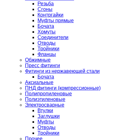
Резьба
Сгоны
Контргайки
Муфты прямые
Бочата
Хомуты
Соединители
Отводы
Тройники
Фланцы
Обжимные
Пресс фитинги
Фитинги из нержавеющей стали
Бочата
Аксиальные
ПНД фитинги (компрессионные)
Полипропиленовые
Полиэтиленовые
Электросварные
Втулки
Заглушки
Муфты
Отводы
Тройники
Прочее