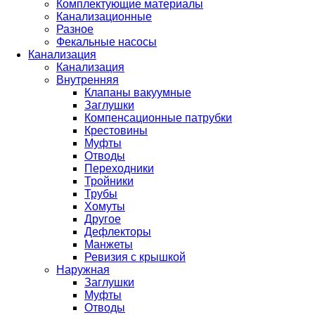
Комплектующие материалы
Канализационные
Разное
Фекальные насосы
Канализация
Канализация
Внутренняя
Клапаны вакуумные
Заглушки
Компенсационные патрубки
Крестовины
Муфты
Отводы
Переходники
Тройники
Трубы
Хомуты
Другое
Дефлекторы
Манжеты
Ревизия с крышкой
Наружная
Заглушки
Муфты
Отводы