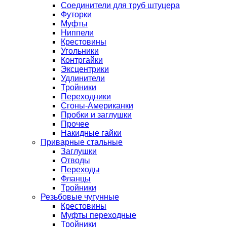
Соединители для труб штуцера
Футорки
Муфты
Ниппели
Крестовины
Угольники
Контргайки
Эксцентрики
Удлинители
Тройники
Переходники
Сгоны-Американки
Пробки и заглушки
Прочее
Накидные гайки
Приварные стальные
Заглушки
Отводы
Переходы
Фланцы
Тройники
Резьбовые чугунные
Крестовины
Муфты переходные
Тройники