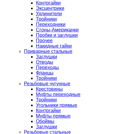
Контргайки
Эксцентрики
Удлинители
Тройники
Переходники
Сгоны-Американки
Пробки и заглушки
Прочее
Накидные гайки
Приварные стальные
Заглушки
Отводы
Переходы
Фланцы
Тройники
Резьбовые чугунные
Крестовины
Муфты переходные
Тройники
Угольники прямые
Контргайки
Муфты прямые
Обоймы
Заглушки
Резьбовые стальные