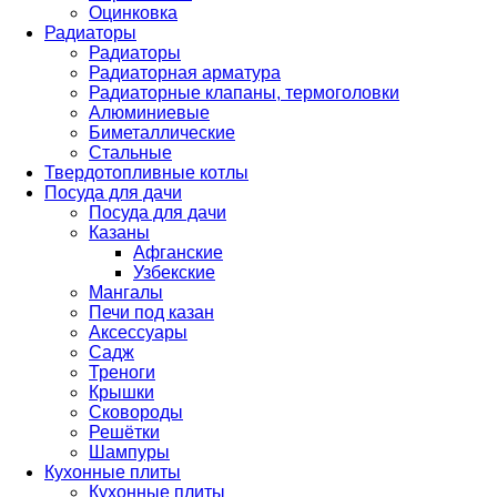
Оцинковка
Радиаторы
Радиаторы
Радиаторная арматура
Радиаторные клапаны, термоголовки
Алюминиевые
Биметаллические
Стальные
Твердотопливные котлы
Посуда для дачи
Посуда для дачи
Казаны
Афганские
Узбекские
Мангалы
Печи под казан
Аксессуары
Садж
Треноги
Крышки
Сковороды
Решётки
Шампуры
Кухонные плиты
Кухонные плиты