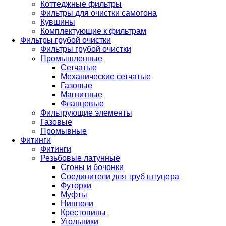
Коттеджные фильтры
Фильтры для очистки самогона
Кувшины
Комплектующие к фильтрам
Фильтры грубой очистки
Фильтры грубой очистки
Промышленные
Сетчатые
Механические сетчатые
Газовые
Магнитные
Фланцевые
Фильтрующие элементы
Газовые
Промывные
Фитинги
Фитинги
Резьбовые латунные
Сгоны и бочонки
Соединители для труб штуцера
Футорки
Муфты
Ниппели
Крестовины
Угольники