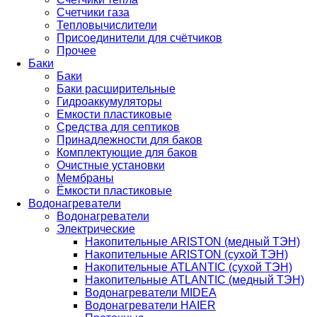
Счетчики газа
Тепловычислители
Присоединители для счётчиков
Прочее
Баки
Баки
Баки расширительные
Гидроаккумуляторы
Емкости пластиковые
Средства для септиков
Принадлежности для баков
Комплектующие для баков
Очистные установки
Мембраны
Ёмкости пластиковые
Водонагреватели
Водонагреватели
Электрические
Накопительные ARISTON (медный ТЭН)
Накопительные ARISTON (сухой ТЭН)
Накопительные ATLANTIC (сухой ТЭН)
Накопительные ATLANTIC (медный ТЭН)
Водонагреватели MIDEA
Водонагреватели HAIER