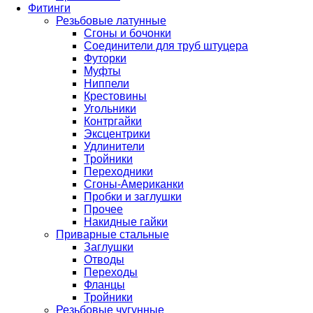
Фитинги
Резьбовые латунные
Сгоны и бочонки
Соединители для труб штуцера
Футорки
Муфты
Ниппели
Крестовины
Угольники
Контргайки
Эксцентрики
Удлинители
Тройники
Переходники
Сгоны-Американки
Пробки и заглушки
Прочее
Накидные гайки
Приварные стальные
Заглушки
Отводы
Переходы
Фланцы
Тройники
Резьбовые чугунные