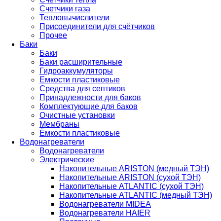
Счетчики газа
Тепловычислители
Присоединители для счётчиков
Прочее
Баки
Баки
Баки расширительные
Гидроаккумуляторы
Емкости пластиковые
Средства для септиков
Принадлежности для баков
Комплектующие для баков
Очистные установки
Мембраны
Ёмкости пластиковые
Водонагреватели
Водонагреватели
Электрические
Накопительные ARISTON (медный ТЭН)
Накопительные ARISTON (сухой ТЭН)
Накопительные ATLANTIC (сухой ТЭН)
Накопительные ATLANTIC (медный ТЭН)
Водонагреватели MIDEA
Водонагреватели HAIER