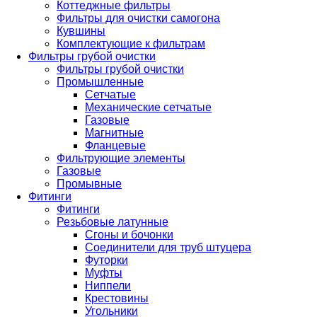
Коттеджные фильтры
Фильтры для очистки самогона
Кувшины
Комплектующие к фильтрам
Фильтры грубой очистки
Фильтры грубой очистки
Промышленные
Сетчатые
Механические сетчатые
Газовые
Магнитные
Фланцевые
Фильтрующие элементы
Газовые
Промывные
Фитинги
Фитинги
Резьбовые латунные
Сгоны и бочонки
Соединители для труб штуцера
Футорки
Муфты
Ниппели
Крестовины
Угольники