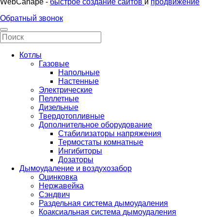
WebCanape -
быстрое создание сайтов
и
продвижение
Обратный звонок
Котлы
Газовые
Напольные
Настенные
Электрические
Пеллетные
Дизельные
Твердотопливные
Дополнительное оборудование
Стабилизаторы напряжения
Термостаты комнатные
Ингибиторы
Дозаторы
Дымоудаление и воздухозабор
Оцинковка
Нержавейка
Сэндвич
Раздельная система дымоудаления
Коаксиальная система дымоудаления