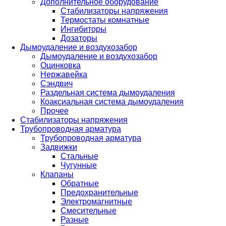
Дополнительное оборудование
Стабилизаторы напряжения
Термостаты комнатные
Ингибиторы
Дозаторы
Дымоудаление и воздухозабор
Дымоудаление и воздухозабор
Оцинковка
Нержавейка
Сэндвич
Раздельная система дымоудаления
Коаксиальная система дымоудаления
Прочее
Стабилизаторы напряжения
Трубопроводная арматура
Трубопроводная арматура
Задвижки
Стальные
Чугунные
Клапаны
Обратные
Предохранительные
Электромагнитные
Смесительные
Разные