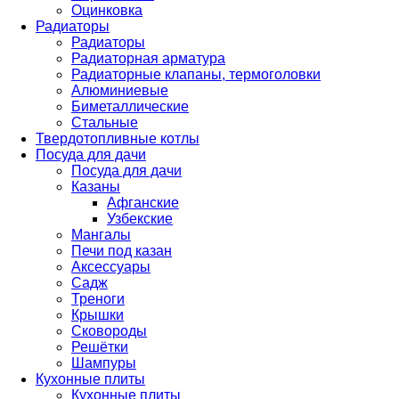
Оцинковка
Радиаторы
Радиаторы
Радиаторная арматура
Радиаторные клапаны, термоголовки
Алюминиевые
Биметаллические
Стальные
Твердотопливные котлы
Посуда для дачи
Посуда для дачи
Казаны
Афганские
Узбекские
Мангалы
Печи под казан
Аксессуары
Садж
Треноги
Крышки
Сковороды
Решётки
Шампуры
Кухонные плиты
Кухонные плиты