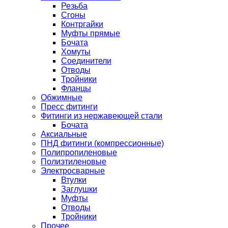
Резьба
Сгоны
Контргайки
Муфты прямые
Бочата
Хомуты
Соединители
Отводы
Тройники
Фланцы
Обжимные
Пресс фитинги
Фитинги из нержавеющей стали
Бочата
Аксиальные
ПНД фитинги (компрессионные)
Полипропиленовые
Полиэтиленовые
Электросварные
Втулки
Заглушки
Муфты
Отводы
Тройники
Прочее