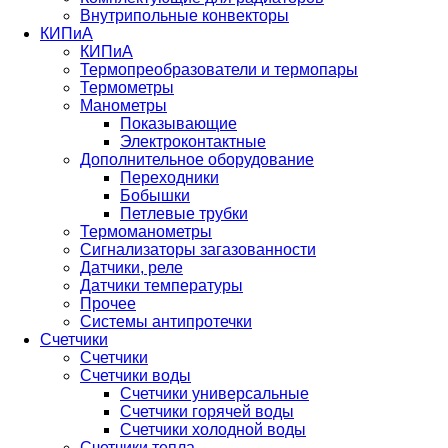
Внутрипольные конвекторы
КИПиА
КИПиА
Термопреобразователи и термопары
Термометры
Манометры
Показывающие
Электроконтактные
Дополнительное оборудование
Переходники
Бобышки
Петлевые трубки
Термоманометры
Сигнализаторы загазованности
Датчики, реле
Датчики температуры
Прочее
Системы антипротечки
Счетчики
Счетчики
Счетчики воды
Счетчики универсальные
Счетчики горячей воды
Счетчики холодной воды
Счетчики тепла