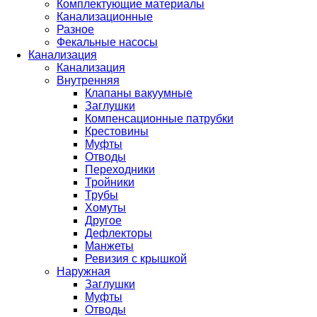
Комплектующие материалы
Канализационные
Разное
Фекальные насосы
Канализация
Канализация
Внутренняя
Клапаны вакуумные
Заглушки
Компенсационные патрубки
Крестовины
Муфты
Отводы
Переходники
Тройники
Трубы
Хомуты
Другое
Дефлекторы
Манжеты
Ревизия с крышкой
Наружная
Заглушки
Муфты
Отводы