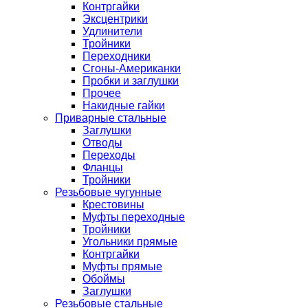
Контргайки
Эксцентрики
Удлинители
Тройники
Переходники
Сгоны-Американки
Пробки и заглушки
Прочее
Накидные гайки
Приварные стальные
Заглушки
Отводы
Переходы
Фланцы
Тройники
Резьбовые чугунные
Крестовины
Муфты переходные
Тройники
Угольники прямые
Контргайки
Муфты прямые
Обоймы
Заглушки
Резьбовые стальные