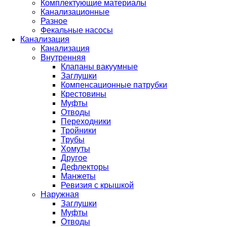
Комплектующие материалы
Канализационные
Разное
Фекальные насосы
Канализация
Канализация
Внутренняя
Клапаны вакуумные
Заглушки
Компенсационные патрубки
Крестовины
Муфты
Отводы
Переходники
Тройники
Трубы
Хомуты
Другое
Дефлекторы
Манжеты
Ревизия с крышкой
Наружная
Заглушки
Муфты
Отводы