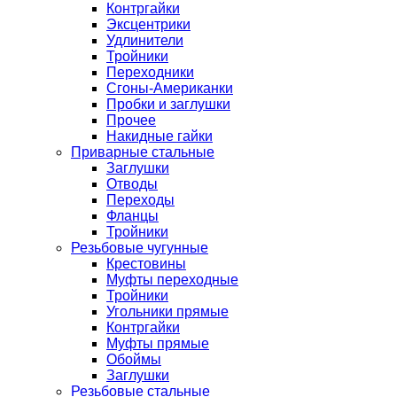
Контргайки
Эксцентрики
Удлинители
Тройники
Переходники
Сгоны-Американки
Пробки и заглушки
Прочее
Накидные гайки
Приварные стальные
Заглушки
Отводы
Переходы
Фланцы
Тройники
Резьбовые чугунные
Крестовины
Муфты переходные
Тройники
Угольники прямые
Контргайки
Муфты прямые
Обоймы
Заглушки
Резьбовые стальные