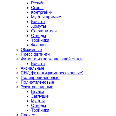
Резьба
Сгоны
Контргайки
Муфты прямые
Бочата
Хомуты
Соединители
Отводы
Тройники
Фланцы
Обжимные
Пресс фитинги
Фитинги из нержавеющей стали
Бочата
Аксиальные
ПНД фитинги (компрессионные)
Полипропиленовые
Полиэтиленовые
Электросварные
Втулки
Заглушки
Муфты
Отводы
Тройники
Прочее