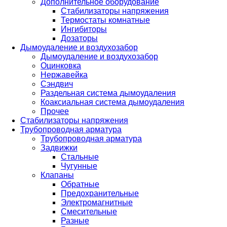
Дополнительное оборудование
Стабилизаторы напряжения
Термостаты комнатные
Ингибиторы
Дозаторы
Дымоудаление и воздухозабор
Дымоудаление и воздухозабор
Оцинковка
Нержавейка
Сэндвич
Раздельная система дымоудаления
Коаксиальная система дымоудаления
Прочее
Стабилизаторы напряжения
Трубопроводная арматура
Трубопроводная арматура
Задвижки
Стальные
Чугунные
Клапаны
Обратные
Предохранительные
Электромагнитные
Смесительные
Разные