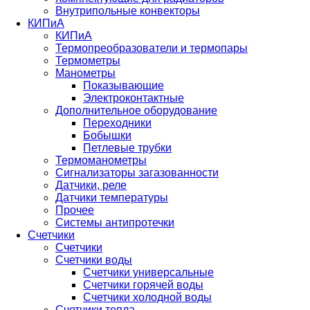
Внутрипольные конвекторы
КИПиА
КИПиА
Термопреобразователи и термопары
Термометры
Манометры
Показывающие
Электроконтактные
Дополнительное оборудование
Переходники
Бобышки
Петлевые трубки
Термоманометры
Сигнализаторы загазованности
Датчики, реле
Датчики температуры
Прочее
Системы антипротечки
Счетчики
Счетчики
Счетчики воды
Счетчики универсальные
Счетчики горячей воды
Счетчики холодной воды
Счетчики тепла