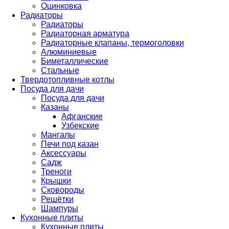
Оцинковка
Радиаторы
Радиаторы
Радиаторная арматура
Радиаторные клапаны, термоголовки
Алюминиевые
Биметаллические
Стальные
Твердотопливные котлы
Посуда для дачи
Посуда для дачи
Казаны
Афганские
Узбекские
Мангалы
Печи под казан
Аксессуары
Садж
Треноги
Крышки
Сковороды
Решётки
Шампуры
Кухонные плиты
Кухонные плиты