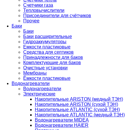
Счетчики газа
Тепловычислители
Присоединители для счётчиков
Прочее
Баки
Баки
Баки расширительные
Гидроаккумуляторы
Емкости пластиковые
Средства для септиков
Принадлежности для баков
Комплектующие для баков
Очистные установки
Мембраны
Ёмкости пластиковые
Водонагреватели
Водонагреватели
Электрические
Накопительные ARISTON (медный ТЭН)
Накопительные ARISTON (сухой ТЭН)
Накопительные ATLANTIC (сухой ТЭН)
Накопительные ATLANTIC (медный ТЭН)
Водонагреватели MIDEA
Водонагреватели HAIER