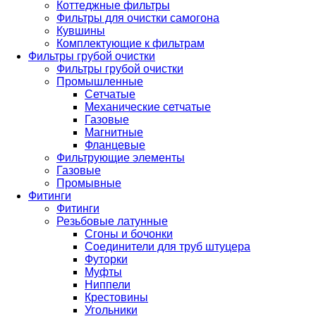
Коттеджные фильтры
Фильтры для очистки самогона
Кувшины
Комплектующие к фильтрам
Фильтры грубой очистки
Фильтры грубой очистки
Промышленные
Сетчатые
Механические сетчатые
Газовые
Магнитные
Фланцевые
Фильтрующие элементы
Газовые
Промывные
Фитинги
Фитинги
Резьбовые латунные
Сгоны и бочонки
Соединители для труб штуцера
Футорки
Муфты
Ниппели
Крестовины
Угольники