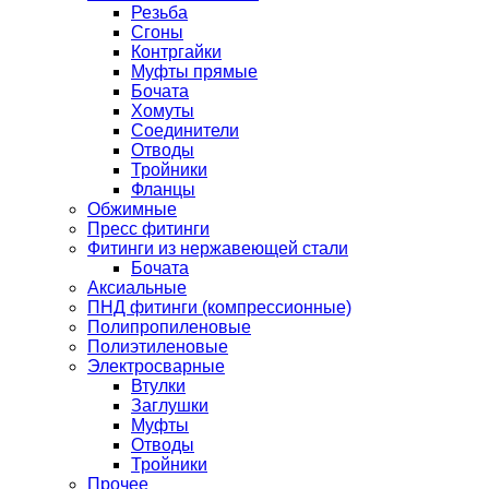
Резьба
Сгоны
Контргайки
Муфты прямые
Бочата
Хомуты
Соединители
Отводы
Тройники
Фланцы
Обжимные
Пресс фитинги
Фитинги из нержавеющей стали
Бочата
Аксиальные
ПНД фитинги (компрессионные)
Полипропиленовые
Полиэтиленовые
Электросварные
Втулки
Заглушки
Муфты
Отводы
Тройники
Прочее