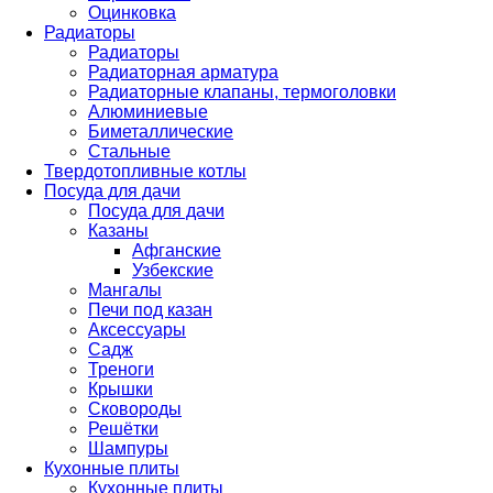
Оцинковка
Радиаторы
Радиаторы
Радиаторная арматура
Радиаторные клапаны, термоголовки
Алюминиевые
Биметаллические
Стальные
Твердотопливные котлы
Посуда для дачи
Посуда для дачи
Казаны
Афганские
Узбекские
Мангалы
Печи под казан
Аксессуары
Садж
Треноги
Крышки
Сковороды
Решётки
Шампуры
Кухонные плиты
Кухонные плиты