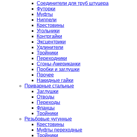
Соединители для труб штуцера
Футорки
Муфты
Ниппели
Крестовины
Угольники
Контргайки
Эксцентрики
Удлинители
Тройники
Переходники
Сгоны-Американки
Пробки и заглушки
Прочее
Накидные гайки
Приварные стальные
Заглушки
Отводы
Переходы
Фланцы
Тройники
Резьбовые чугунные
Крестовины
Муфты переходные
Тройники