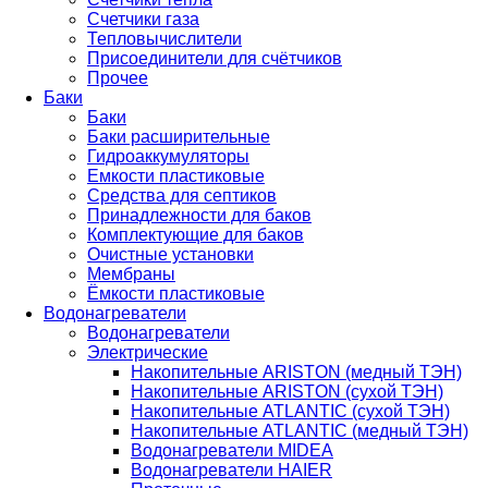
Счетчики газа
Тепловычислители
Присоединители для счётчиков
Прочее
Баки
Баки
Баки расширительные
Гидроаккумуляторы
Емкости пластиковые
Средства для септиков
Принадлежности для баков
Комплектующие для баков
Очистные установки
Мембраны
Ёмкости пластиковые
Водонагреватели
Водонагреватели
Электрические
Накопительные ARISTON (медный ТЭН)
Накопительные ARISTON (сухой ТЭН)
Накопительные ATLANTIC (сухой ТЭН)
Накопительные ATLANTIC (медный ТЭН)
Водонагреватели MIDEA
Водонагреватели HAIER