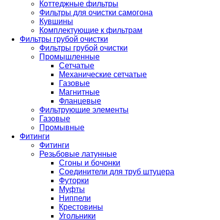
Коттеджные фильтры
Фильтры для очистки самогона
Кувшины
Комплектующие к фильтрам
Фильтры грубой очистки
Фильтры грубой очистки
Промышленные
Сетчатые
Механические сетчатые
Газовые
Магнитные
Фланцевые
Фильтрующие элементы
Газовые
Промывные
Фитинги
Фитинги
Резьбовые латунные
Сгоны и бочонки
Соединители для труб штуцера
Футорки
Муфты
Ниппели
Крестовины
Угольники