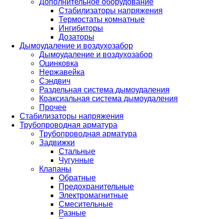
Дополнительное оборудование
Стабилизаторы напряжения
Термостаты комнатные
Ингибиторы
Дозаторы
Дымоудаление и воздухозабор
Дымоудаление и воздухозабор
Оцинковка
Нержавейка
Сэндвич
Раздельная система дымоудаления
Коаксиальная система дымоудаления
Прочее
Стабилизаторы напряжения
Трубопроводная арматура
Трубопроводная арматура
Задвижки
Стальные
Чугунные
Клапаны
Обратные
Предохранительные
Электромагнитные
Смесительные
Разные