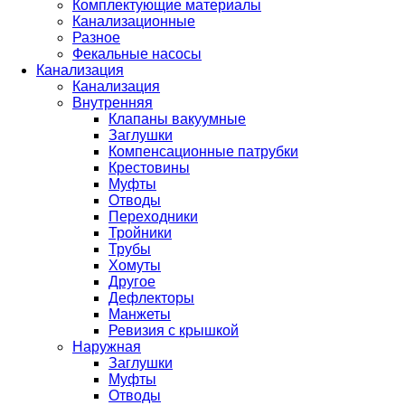
Комплектующие материалы
Канализационные
Разное
Фекальные насосы
Канализация
Канализация
Внутренняя
Клапаны вакуумные
Заглушки
Компенсационные патрубки
Крестовины
Муфты
Отводы
Переходники
Тройники
Трубы
Хомуты
Другое
Дефлекторы
Манжеты
Ревизия с крышкой
Наружная
Заглушки
Муфты
Отводы