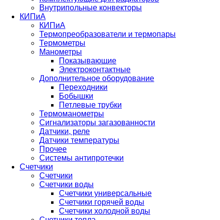
Внутрипольные конвекторы
КИПиА
КИПиА
Термопреобразователи и термопары
Термометры
Манометры
Показывающие
Электроконтактные
Дополнительное оборудование
Переходники
Бобышки
Петлевые трубки
Термоманометры
Сигнализаторы загазованности
Датчики, реле
Датчики температуры
Прочее
Системы антипротечки
Счетчики
Счетчики
Счетчики воды
Счетчики универсальные
Счетчики горячей воды
Счетчики холодной воды
Счетчики тепла