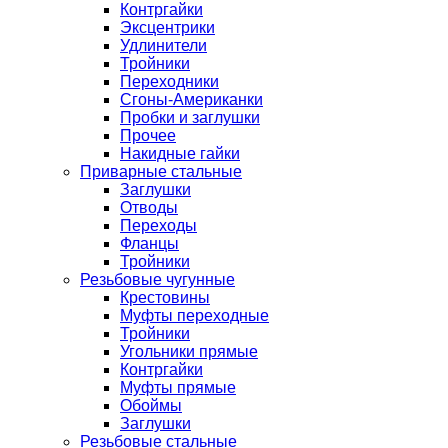
Контргайки
Эксцентрики
Удлинители
Тройники
Переходники
Сгоны-Американки
Пробки и заглушки
Прочее
Накидные гайки
Приварные стальные
Заглушки
Отводы
Переходы
Фланцы
Тройники
Резьбовые чугунные
Крестовины
Муфты переходные
Тройники
Угольники прямые
Контргайки
Муфты прямые
Обоймы
Заглушки
Резьбовые стальные