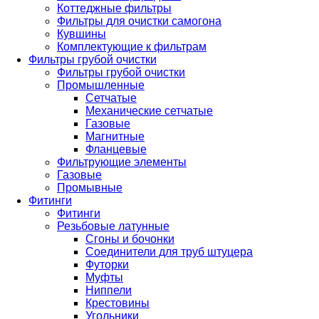
Коттеджные фильтры
Фильтры для очистки самогона
Кувшины
Комплектующие к фильтрам
Фильтры грубой очистки
Фильтры грубой очистки
Промышленные
Сетчатые
Механические сетчатые
Газовые
Магнитные
Фланцевые
Фильтрующие элементы
Газовые
Промывные
Фитинги
Фитинги
Резьбовые латунные
Сгоны и бочонки
Соединители для труб штуцера
Футорки
Муфты
Ниппели
Крестовины
Угольники