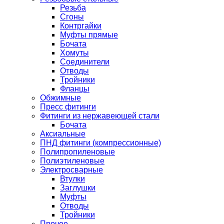
Резьба
Сгоны
Контргайки
Муфты прямые
Бочата
Хомуты
Соединители
Отводы
Тройники
Фланцы
Обжимные
Пресс фитинги
Фитинги из нержавеющей стали
Бочата
Аксиальные
ПНД фитинги (компрессионные)
Полипропиленовые
Полиэтиленовые
Электросварные
Втулки
Заглушки
Муфты
Отводы
Тройники
Прочее