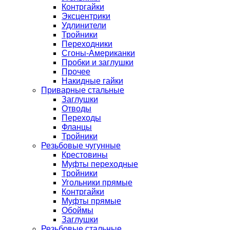
Контргайки
Эксцентрики
Удлинители
Тройники
Переходники
Сгоны-Американки
Пробки и заглушки
Прочее
Накидные гайки
Приварные стальные
Заглушки
Отводы
Переходы
Фланцы
Тройники
Резьбовые чугунные
Крестовины
Муфты переходные
Тройники
Угольники прямые
Контргайки
Муфты прямые
Обоймы
Заглушки
Резьбовые стальные