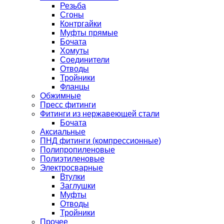
Резьба
Сгоны
Контргайки
Муфты прямые
Бочата
Хомуты
Соединители
Отводы
Тройники
Фланцы
Обжимные
Пресс фитинги
Фитинги из нержавеющей стали
Бочата
Аксиальные
ПНД фитинги (компрессионные)
Полипропиленовые
Полиэтиленовые
Электросварные
Втулки
Заглушки
Муфты
Отводы
Тройники
Прочее