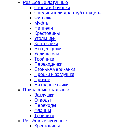
Резьбовые латунные
Сгоны и бочонки
Соединители для труб штуцера
Футорки
Муфты
Ниппели
Крестовины
Угольники
Контргайки
Эксцентрики
Удлинители
Тройники
Переходники
Сгоны-Американки
Пробки и заглушки
Прочее
Накидные гайки
Приварные стальные
Заглушки
Отводы
Переходы
Фланцы
Тройники
Резьбовые чугунные
Крестовины