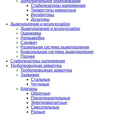
Дополнительное оборудование
Стабилизаторы напряжения
Термостаты комнатные
Ингибиторы
Дозаторы
Дымоудаление и воздухозабор
Дымоудаление и воздухозабор
Оцинковка
Нержавейка
Сэндвич
Раздельная система дымоудаления
Коаксиальная система дымоудаления
Прочее
Стабилизаторы напряжения
Трубопроводная арматура
Трубопроводная арматура
Задвижки
Стальные
Чугунные
Клапаны
Обратные
Предохранительные
Электромагнитные
Смесительные
Разные