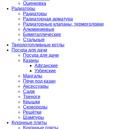
Оцинковка
Радиаторы
Радиаторы
Радиаторная арматура
Радиаторные клапаны, термоголовки
Алюминиевые
Биметаллические
Стальные
Твердотопливные котлы
Посуда для дачи
Посуда для дачи
Казаны
Афганские
Узбекские
Мангалы
Печи под казан
Аксессуары
Садж
Треноги
Крышки
Сковороды
Решётки
Шампуры
Кухонные плиты
Кухонные плиты