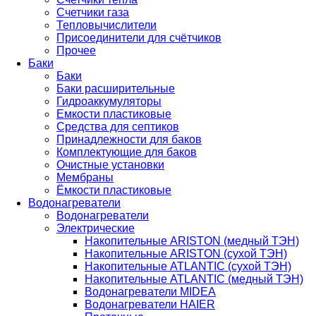
Счетчики газа
Тепловычислители
Присоединители для счётчиков
Прочее
Баки
Баки
Баки расширительные
Гидроаккумуляторы
Емкости пластиковые
Средства для септиков
Принадлежности для баков
Комплектующие для баков
Очистные установки
Мембраны
Ёмкости пластиковые
Водонагреватели
Водонагреватели
Электрические
Накопительные ARISTON (медный ТЭН)
Накопительные ARISTON (сухой ТЭН)
Накопительные ATLANTIC (сухой ТЭН)
Накопительные ATLANTIC (медный ТЭН)
Водонагреватели MIDEA
Водонагреватели HAIER