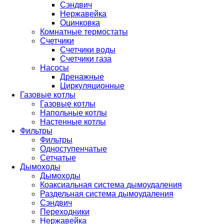
Сэндвич
Нержавейка
Оцинковка
Комнатные термостаты
Счетчики
Счетчики воды
Счетчики газа
Насосы
Дренажные
Циркуляционные
Газовые котлы
Газовые котлы
Напольные котлы
Настенные котлы
Фильтры
Фильтры
Одноступенчатые
Сетчатые
Дымоходы
Дымоходы
Коаксиальная система дымоудаления
Раздельная система дымоудаления
Сэндвич
Переходники
Нержавейка