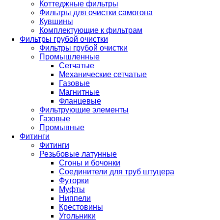
Коттеджные фильтры
Фильтры для очистки самогона
Кувшины
Комплектующие к фильтрам
Фильтры грубой очистки
Фильтры грубой очистки
Промышленные
Сетчатые
Механические сетчатые
Газовые
Магнитные
Фланцевые
Фильтрующие элементы
Газовые
Промывные
Фитинги
Фитинги
Резьбовые латунные
Сгоны и бочонки
Соединители для труб штуцера
Футорки
Муфты
Ниппели
Крестовины
Угольники