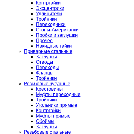
Контргайки
Эксцентрики
Удлинители
Тройники
Переходники
Сгоны-Американки
Пробки и заглушки
Прочее
Накидные гайки
Приварные стальные
Заглушки
Отводы
Переходы
Фланцы
Тройники
Резьбовые чугунные
Крестовины
Муфты переходные
Тройники
Угольники прямые
Контргайки
Муфты прямые
Обоймы
Заглушки
Резьбовые стальные