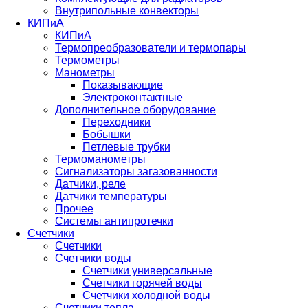
Внутрипольные конвекторы
КИПиА
КИПиА
Термопреобразователи и термопары
Термометры
Манометры
Показывающие
Электроконтактные
Дополнительное оборудование
Переходники
Бобышки
Петлевые трубки
Термоманометры
Сигнализаторы загазованности
Датчики, реле
Датчики температуры
Прочее
Системы антипротечки
Счетчики
Счетчики
Счетчики воды
Счетчики универсальные
Счетчики горячей воды
Счетчики холодной воды
Счетчики тепла