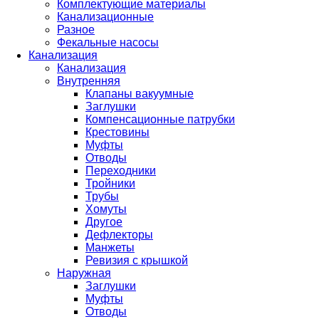
Комплектующие материалы
Канализационные
Разное
Фекальные насосы
Канализация
Канализация
Внутренняя
Клапаны вакуумные
Заглушки
Компенсационные патрубки
Крестовины
Муфты
Отводы
Переходники
Тройники
Трубы
Хомуты
Другое
Дефлекторы
Манжеты
Ревизия с крышкой
Наружная
Заглушки
Муфты
Отводы