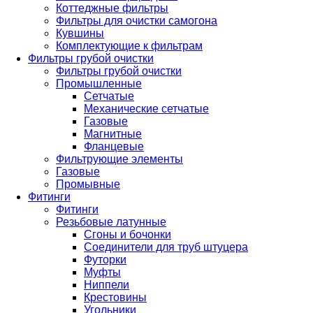
Коттеджные фильтры
Фильтры для очистки самогона
Кувшины
Комплектующие к фильтрам
Фильтры грубой очистки
Фильтры грубой очистки
Промышленные
Сетчатые
Механические сетчатые
Газовые
Магнитные
Фланцевые
Фильтрующие элементы
Газовые
Промывные
Фитинги
Фитинги
Резьбовые латунные
Сгоны и бочонки
Соединители для труб штуцера
Футорки
Муфты
Ниппели
Крестовины
Угольники