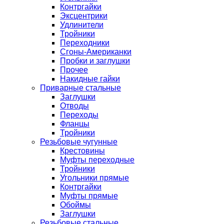
Контргайки
Эксцентрики
Удлинители
Тройники
Переходники
Сгоны-Американки
Пробки и заглушки
Прочее
Накидные гайки
Приварные стальные
Заглушки
Отводы
Переходы
Фланцы
Тройники
Резьбовые чугунные
Крестовины
Муфты переходные
Тройники
Угольники прямые
Контргайки
Муфты прямые
Обоймы
Заглушки
Резьбовые стальные