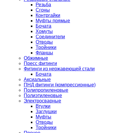
Резьба
Сгоны
Контргайки
Муфты прямые
Бочата
Хомуты
Соединители
Отводы
Тройники
Фланцы
Обжимные
Пресс фитинги
Фитинги из нержавеющей стали
Бочата
Аксиальные
ПНД фитинги (компрессионные)
Полипропиленовые
Полиэтиленовые
Электросварные
Втулки
Заглушки
Муфты
Отводы
Тройники
Прочее