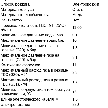
Способ розжига
Электророзжиг
Материал корпуса
Сталь
Материал теплообменника
Медь
Вентилятор
Нет
Производительность ГВС (∆Т=25°С) ,
11,00
л/мин
Минимальное давление воды, бар
0,1
Максимальное давление воды, бар
10
Минимальное давление газа на
1,8
горелке (G20), мбар
Максимальное давление газа на
9,1
горелке (G20), мбар
Количество форсунок
11
Максимальный расход газа в режиме
2,3
ГВС (G20), м3/ч
Максимальный расход газа в режиме
1,7
ГВС (G31), кг/ч
Минимально допустимая температура
+5
в помещении, °C
Длина электрического кабеля, м
1.5
Электропитание
220