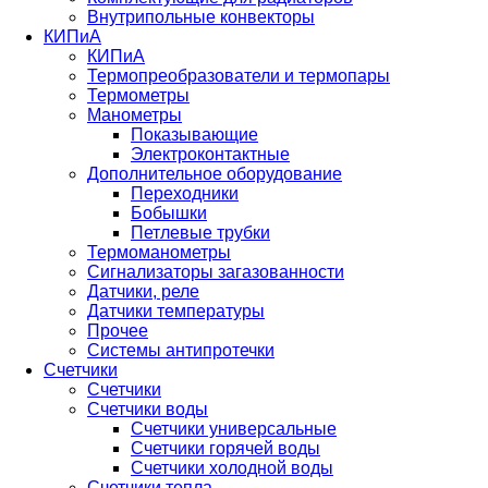
Внутрипольные конвекторы
КИПиА
КИПиА
Термопреобразователи и термопары
Термометры
Манометры
Показывающие
Электроконтактные
Дополнительное оборудование
Переходники
Бобышки
Петлевые трубки
Термоманометры
Сигнализаторы загазованности
Датчики, реле
Датчики температуры
Прочее
Системы антипротечки
Счетчики
Счетчики
Счетчики воды
Счетчики универсальные
Счетчики горячей воды
Счетчики холодной воды
Счетчики тепла