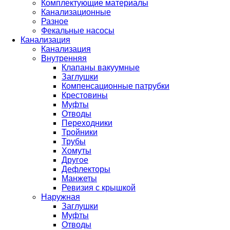
Комплектующие материалы
Канализационные
Разное
Фекальные насосы
Канализация
Канализация
Внутренняя
Клапаны вакуумные
Заглушки
Компенсационные патрубки
Крестовины
Муфты
Отводы
Переходники
Тройники
Трубы
Хомуты
Другое
Дефлекторы
Манжеты
Ревизия с крышкой
Наружная
Заглушки
Муфты
Отводы