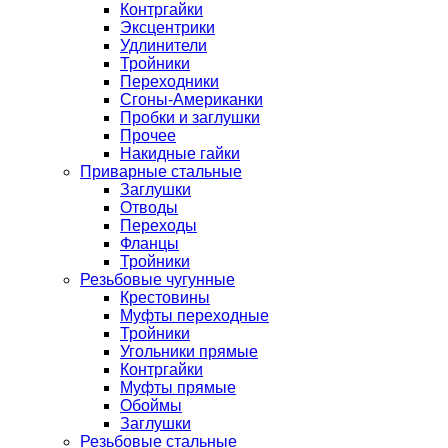
Контргайки
Эксцентрики
Удлинители
Тройники
Переходники
Сгоны-Американки
Пробки и заглушки
Прочее
Накидные гайки
Приварные стальные
Заглушки
Отводы
Переходы
Фланцы
Тройники
Резьбовые чугунные
Крестовины
Муфты переходные
Тройники
Угольники прямые
Контргайки
Муфты прямые
Обоймы
Заглушки
Резьбовые стальные