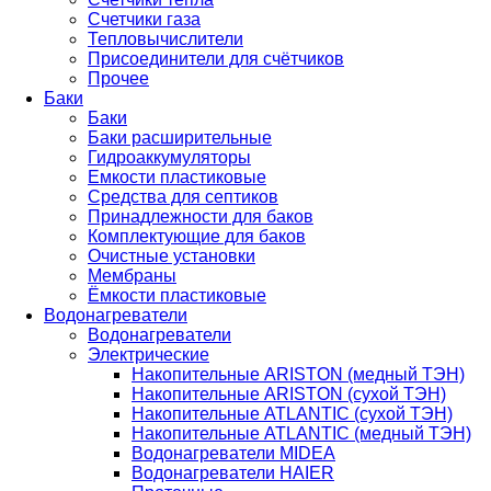
Счетчики газа
Тепловычислители
Присоединители для счётчиков
Прочее
Баки
Баки
Баки расширительные
Гидроаккумуляторы
Емкости пластиковые
Средства для септиков
Принадлежности для баков
Комплектующие для баков
Очистные установки
Мембраны
Ёмкости пластиковые
Водонагреватели
Водонагреватели
Электрические
Накопительные ARISTON (медный ТЭН)
Накопительные ARISTON (сухой ТЭН)
Накопительные ATLANTIC (сухой ТЭН)
Накопительные ATLANTIC (медный ТЭН)
Водонагреватели MIDEA
Водонагреватели HAIER