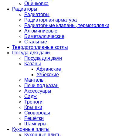
Оцинковка
Радиаторы
Радиаторы
Радиаторная арматура
Радиаторные клапаны, термоголовки
Алюминиевые
Биметаллические
Стальные
Твердотопливные котлы
Посуда для дачи
Посуда для дачи
Казаны
Афганские
Узбекские
Мангалы
Печи под казан
Аксессуары
Садж
Треноги
Крышки
Сковороды
Решётки
Шампуры
Кухонные плиты
Кухонные плиты