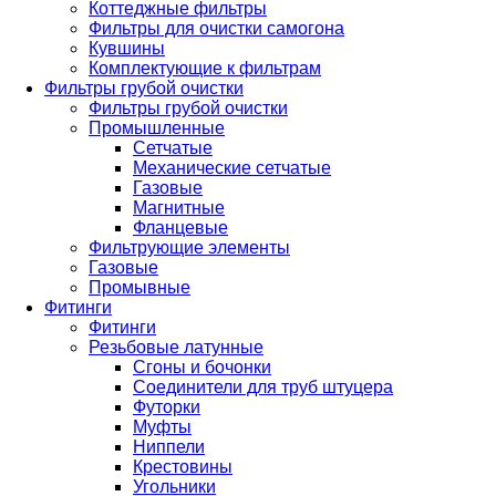
Коттеджные фильтры
Фильтры для очистки самогона
Кувшины
Комплектующие к фильтрам
Фильтры грубой очистки
Фильтры грубой очистки
Промышленные
Сетчатые
Механические сетчатые
Газовые
Магнитные
Фланцевые
Фильтрующие элементы
Газовые
Промывные
Фитинги
Фитинги
Резьбовые латунные
Сгоны и бочонки
Соединители для труб штуцера
Футорки
Муфты
Ниппели
Крестовины
Угольники