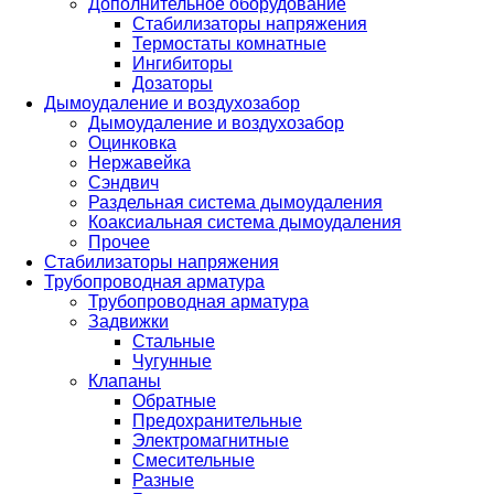
Дополнительное оборудование
Стабилизаторы напряжения
Термостаты комнатные
Ингибиторы
Дозаторы
Дымоудаление и воздухозабор
Дымоудаление и воздухозабор
Оцинковка
Нержавейка
Сэндвич
Раздельная система дымоудаления
Коаксиальная система дымоудаления
Прочее
Стабилизаторы напряжения
Трубопроводная арматура
Трубопроводная арматура
Задвижки
Стальные
Чугунные
Клапаны
Обратные
Предохранительные
Электромагнитные
Смесительные
Разные