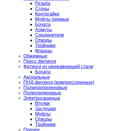
Резьба
Сгоны
Контргайки
Муфты прямые
Бочата
Хомуты
Соединители
Отводы
Тройники
Фланцы
Обжимные
Пресс фитинги
Фитинги из нержавеющей стали
Бочата
Аксиальные
ПНД фитинги (компрессионные)
Полипропиленовые
Полиэтиленовые
Электросварные
Втулки
Заглушки
Муфты
Отводы
Тройники
Прочее