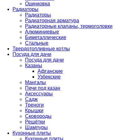
Оцинковка
Радиаторы
Радиаторы
Радиаторная арматура
Радиаторные клапаны, термоголовки
Алюминиевые
Биметаллические
Стальные
Твердотопливные котлы
Посуда для дачи
Посуда для дачи
Казаны
Афганские
Узбекские
Мангалы
Печи под казан
Аксессуары
Садж
Треноги
Крышки
Сковороды
Решётки
Шампуры
Кухонные плиты
Кухонные плиты