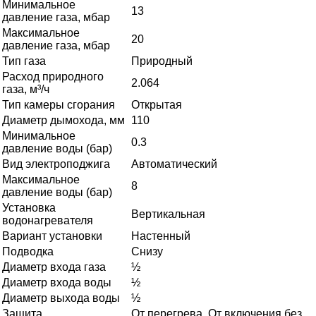
Минимальное
13
давление газа, мбар
Максимальное
20
давление газа, мбар
Тип газа
Природный
Расход природного
2.064
газа, м³/ч
Тип камеры сгорания
Открытая
Диаметр дымохода, мм
110
Минимальное
0.3
давление воды (бар)
Вид электроподжига
Автоматический
Максимальное
8
давление воды (бар)
Установка
Вертикальная
водонагревателя
Вариант установки
Настенный
Подводка
Снизу
Диаметр входа газа
½
Диаметр входа воды
½
Диаметр выхода воды
½
Защита
От перегрева, От включения без