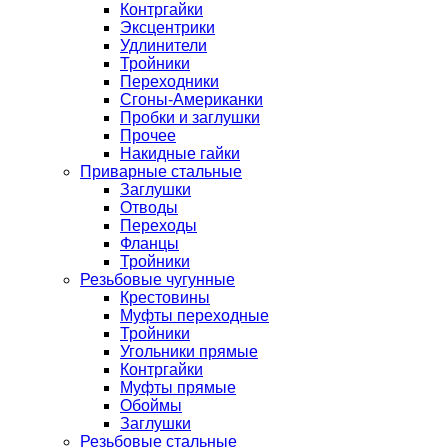
Контргайки
Эксцентрики
Удлинители
Тройники
Переходники
Сгоны-Американки
Пробки и заглушки
Прочее
Накидные гайки
Приварные стальные
Заглушки
Отводы
Переходы
Фланцы
Тройники
Резьбовые чугунные
Крестовины
Муфты переходные
Тройники
Угольники прямые
Контргайки
Муфты прямые
Обоймы
Заглушки
Резьбовые стальные