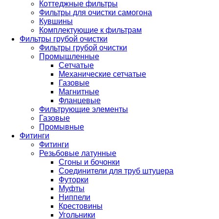
Коттеджные фильтры
Фильтры для очистки самогона
Кувшины
Комплектующие к фильтрам
Фильтры грубой очистки
Фильтры грубой очистки
Промышленные
Сетчатые
Механические сетчатые
Газовые
Магнитные
Фланцевые
Фильтрующие элементы
Газовые
Промывные
Фитинги
Фитинги
Резьбовые латунные
Сгоны и бочонки
Соединители для труб штуцера
Футорки
Муфты
Ниппели
Крестовины
Угольники