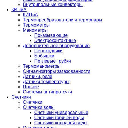
Внутрипольные конвекторы
КИПиА
КИПиА
Термопреобразователи и термопары
Термометры
Манометры
Показывающие
Электроконтактные
Дополнительное оборудование
Переходники
Бобышки
Петлевые трубки
Термоманометры
Сигнализаторы загазованности
Датчики, реле
Датчики температуры
Прочее
Системы антипротечки
Счетчики
Счетчики
Счетчики воды
Счетчики универсальные
Счетчики горячей воды
Счетчики холодной воды
Счетчики тепла