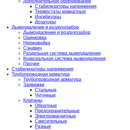
Дополнительное оборудование
Стабилизаторы напряжения
Термостаты комнатные
Ингибиторы
Дозаторы
Дымоудаление и воздухозабор
Дымоудаление и воздухозабор
Оцинковка
Нержавейка
Сэндвич
Раздельная система дымоудаления
Коаксиальная система дымоудаления
Прочее
Стабилизаторы напряжения
Трубопроводная арматура
Трубопроводная арматура
Задвижки
Стальные
Чугунные
Клапаны
Обратные
Предохранительные
Электромагнитные
Смесительные
Разные