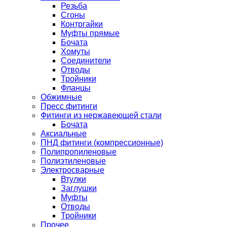
Резьба
Сгоны
Контргайки
Муфты прямые
Бочата
Хомуты
Соединители
Отводы
Тройники
Фланцы
Обжимные
Пресс фитинги
Фитинги из нержавеющей стали
Бочата
Аксиальные
ПНД фитинги (компрессионные)
Полипропиленовые
Полиэтиленовые
Электросварные
Втулки
Заглушки
Муфты
Отводы
Тройники
Прочее