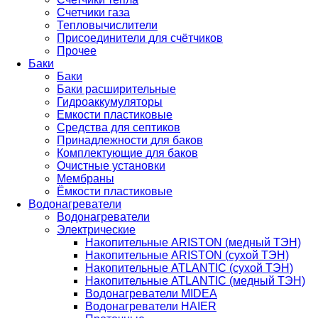
Счетчики газа
Тепловычислители
Присоединители для счётчиков
Прочее
Баки
Баки
Баки расширительные
Гидроаккумуляторы
Емкости пластиковые
Средства для септиков
Принадлежности для баков
Комплектующие для баков
Очистные установки
Мембраны
Ёмкости пластиковые
Водонагреватели
Водонагреватели
Электрические
Накопительные ARISTON (медный ТЭН)
Накопительные ARISTON (сухой ТЭН)
Накопительные ATLANTIC (сухой ТЭН)
Накопительные ATLANTIC (медный ТЭН)
Водонагреватели MIDEA
Водонагреватели HAIER