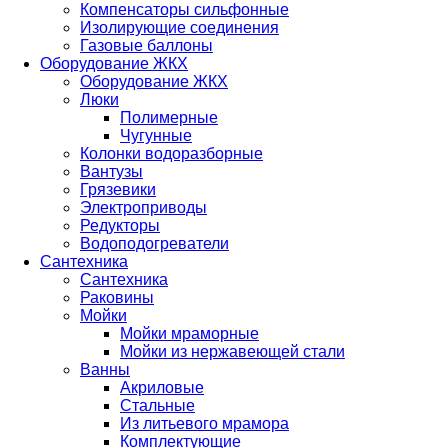
Компенсаторы сильфонные
Изолирующие соединения
Газовые баллоны
Оборудование ЖКХ
Оборудование ЖКХ
Люки
Полимерные
Чугунные
Колонки водоразборные
Вантузы
Грязевики
Электроприводы
Редукторы
Водоподогреватели
Сантехника
Сантехника
Раковины
Мойки
Мойки мраморные
Мойки из нержавеющей стали
Ванны
Акриловые
Стальные
Из литьевого мрамора
Комплектующие