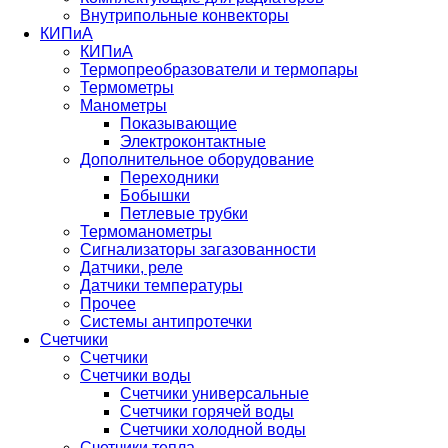
Внутрипольные конвекторы
КИПиА
КИПиА
Термопреобразователи и термопары
Термометры
Манометры
Показывающие
Электроконтактные
Дополнительное оборудование
Переходники
Бобышки
Петлевые трубки
Термоманометры
Сигнализаторы загазованности
Датчики, реле
Датчики температуры
Прочее
Системы антипротечки
Счетчики
Счетчики
Счетчики воды
Счетчики универсальные
Счетчики горячей воды
Счетчики холодной воды
Счетчики тепла