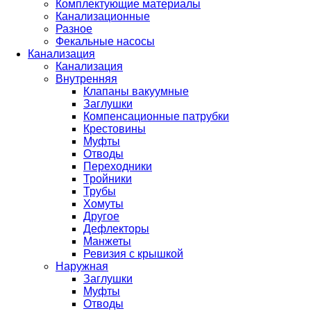
Комплектующие материалы
Канализационные
Разное
Фекальные насосы
Канализация
Канализация
Внутренняя
Клапаны вакуумные
Заглушки
Компенсационные патрубки
Крестовины
Муфты
Отводы
Переходники
Тройники
Трубы
Хомуты
Другое
Дефлекторы
Манжеты
Ревизия с крышкой
Наружная
Заглушки
Муфты
Отводы