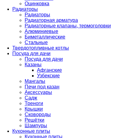
Оцинковка
Радиаторы
Радиаторы
Радиаторная арматура
Радиаторные клапаны, термоголовки
Алюминиевые
Биметаллические
Стальные
Твердотопливные котлы
Посуда для дачи
Посуда для дачи
Казаны
Афганские
Узбекские
Мангалы
Печи под казан
Аксессуары
Садж
Треноги
Крышки
Сковороды
Решётки
Шампуры
Кухонные плиты
Кухонные плиты