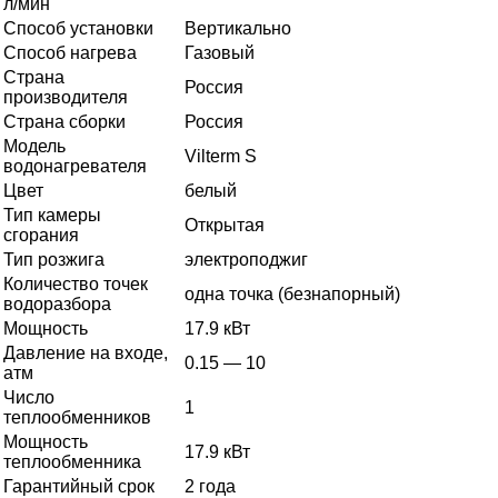
л/мин
Способ установки
Вертикально
Способ нагрева
Газовый
Страна
Россия
производителя
Страна сборки
Россия
Модель
Vilterm S
водонагревателя
Цвет
белый
Тип камеры
Открытая
сгорания
Тип розжига
электроподжиг
Количество точек
одна точка (безнапорный)
водоразбора
Мощность
17.9 кВт
Давление на входе,
0.15 — 10
атм
Число
1
теплообменников
Мощность
17.9 кВт
теплообменника
Гарантийный срок
2 года