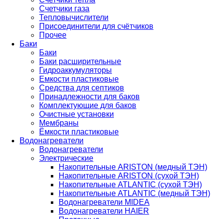
Счетчики газа
Тепловычислители
Присоединители для счётчиков
Прочее
Баки
Баки
Баки расширительные
Гидроаккумуляторы
Емкости пластиковые
Средства для септиков
Принадлежности для баков
Комплектующие для баков
Очистные установки
Мембраны
Ёмкости пластиковые
Водонагреватели
Водонагреватели
Электрические
Накопительные ARISTON (медный ТЭН)
Накопительные ARISTON (сухой ТЭН)
Накопительные ATLANTIC (сухой ТЭН)
Накопительные ATLANTIC (медный ТЭН)
Водонагреватели MIDEA
Водонагреватели HAIER