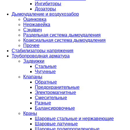
Ингибиторы
Дозаторы
Дымоудаление и воздухозабор
Оцинковка
Нержавейка
Сэндвич
Раздельная система дымоудаления
Коаксиальная система дымоудаления
Прочее
Стабилизаторы напряжения
Трубопроводная арматура
Задвижки
Стальные
Чугунные
Клапаны
Обратные
Предохранительные
Электромагнитные
Смесительные
Разные
Балансировочные
Краны
Шаровые стальные и нержавеющие
Шаровые латунные
Шаровые полипропиленовые