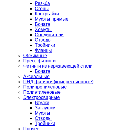
Резьба
Сгоны
Контргайки
Муфты прямые
Бочата
Хомуты
Соединители
Отводы
Тройники
Фланцы
Обжимные
Пресс фитинги
Фитинги из нержавеющей стали
Бочата
Аксиальные
ПНД фитинги (компрессионные)
Полипропиленовые
Полиэтиленовые
Электросварные
Втулки
Заглушки
Муфты
Отводы
Тройники
Прочее