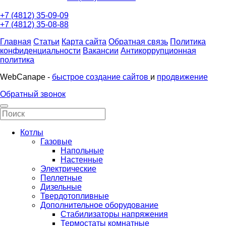
+7 (4812) 35-09-09
+7 (4812) 35-08-88
Главная
Статьи
Карта сайта
Обратная связь
Политика
конфиденциальности
Вакансии
Антикоррупционная
политика
WebCanape -
быстрое создание сайтов
и
продвижение
Обратный звонок
Котлы
Газовые
Напольные
Настенные
Электрические
Пеллетные
Дизельные
Твердотопливные
Дополнительное оборудование
Стабилизаторы напряжения
Термостаты комнатные