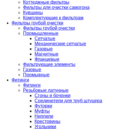
Коттеджные фильтры
Фильтры для очистки самогона
Кувшины
Комплектующие к фильтрам
Фильтры грубой очистки
Фильтры грубой очистки
Промышленные
Сетчатые
Механические сетчатые
Газовые
Магнитные
Фланцевые
Фильтрующие элементы
Газовые
Промывные
Фитинги
Фитинги
Резьбовые латунные
Сгоны и бочонки
Соединители для труб штуцера
Футорки
Муфты
Ниппели
Крестовины
Угольники