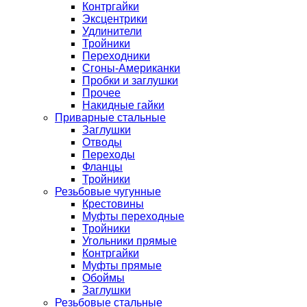
Контргайки
Эксцентрики
Удлинители
Тройники
Переходники
Сгоны-Американки
Пробки и заглушки
Прочее
Накидные гайки
Приварные стальные
Заглушки
Отводы
Переходы
Фланцы
Тройники
Резьбовые чугунные
Крестовины
Муфты переходные
Тройники
Угольники прямые
Контргайки
Муфты прямые
Обоймы
Заглушки
Резьбовые стальные