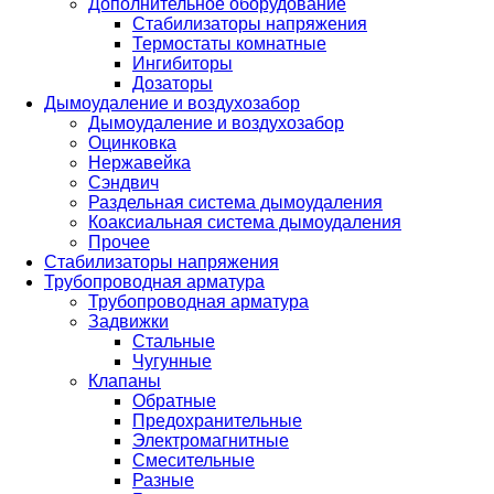
Дополнительное оборудование
Стабилизаторы напряжения
Термостаты комнатные
Ингибиторы
Дозаторы
Дымоудаление и воздухозабор
Дымоудаление и воздухозабор
Оцинковка
Нержавейка
Сэндвич
Раздельная система дымоудаления
Коаксиальная система дымоудаления
Прочее
Стабилизаторы напряжения
Трубопроводная арматура
Трубопроводная арматура
Задвижки
Стальные
Чугунные
Клапаны
Обратные
Предохранительные
Электромагнитные
Смесительные
Разные