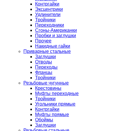
Контргайки
Эксцентрики
Удлинители
Тройники
Переходники
Сгоны-Американки
Пробки и заглушки
Прочее
Накидные гайки
Приварные стальные
Заглушки
Отводы
Переходы
Фланцы
Тройники
Резьбовые чугунные
Крестовины
Муфты переходные
Тройники
Угольники прямые
Контргайки
Муфты прямые
Обоймы
Заглушки
Резьбовые стальные