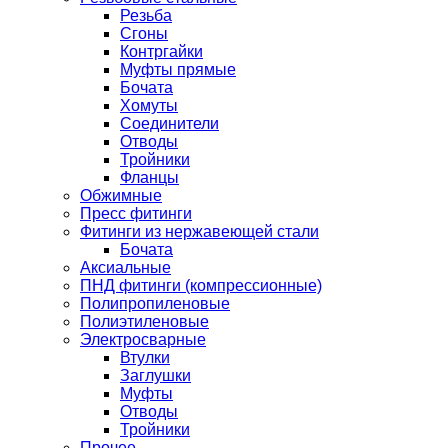
Резьба
Сгоны
Контргайки
Муфты прямые
Бочата
Хомуты
Соединители
Отводы
Тройники
Фланцы
Обжимные
Пресс фитинги
Фитинги из нержавеющей стали
Бочата
Аксиальные
ПНД фитинги (компрессионные)
Полипропиленовые
Полиэтиленовые
Электросварные
Втулки
Заглушки
Муфты
Отводы
Тройники
Прочее