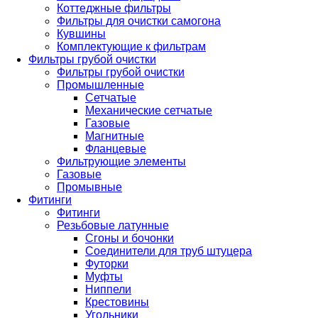
Коттеджные фильтры
Фильтры для очистки самогона
Кувшины
Комплектующие к фильтрам
Фильтры грубой очистки
Фильтры грубой очистки
Промышленные
Сетчатые
Механические сетчатые
Газовые
Магнитные
Фланцевые
Фильтрующие элементы
Газовые
Промывные
Фитинги
Фитинги
Резьбовые латунные
Сгоны и бочонки
Соединители для труб штуцера
Футорки
Муфты
Ниппели
Крестовины
Угольники