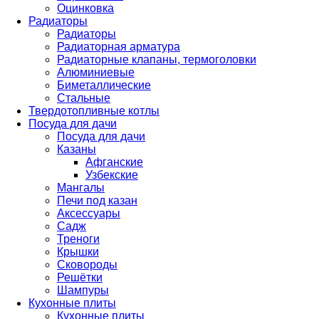
Оцинковка
Радиаторы
Радиаторы
Радиаторная арматура
Радиаторные клапаны, термоголовки
Алюминиевые
Биметаллические
Стальные
Твердотопливные котлы
Посуда для дачи
Посуда для дачи
Казаны
Афганские
Узбекские
Мангалы
Печи под казан
Аксессуары
Садж
Треноги
Крышки
Сковороды
Решётки
Шампуры
Кухонные плиты
Кухонные плиты