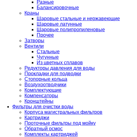
Разные
Балансировочные
Краны
Шаровые стальные и нержавеющие
Шаровые латунные
Шаровые полипропиленовые
Прочее
Затворы
Вентили
Стальные
Чугунные
Из цветных сплавов
Редукторы давления для воды
Прокладки для подводки
Стопорные кольца
Воздухоотводчики
Комплектующие
Компенсаторы
Кронштейны
Фильтры для очистки воды
Корпуса магистральных фильтров
Картриджи
Проточные фильтры под мойку
Обратный осмос
Комплекты картриджей