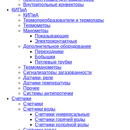
Внутрипольные конвекторы
КИПиА
КИПиА
Термопреобразователи и термопары
Термометры
Манометры
Показывающие
Электроконтактные
Дополнительное оборудование
Переходники
Бобышки
Петлевые трубки
Термоманометры
Сигнализаторы загазованности
Датчики, реле
Датчики температуры
Прочее
Системы антипротечки
Счетчики
Счетчики
Счетчики воды
Счетчики универсальные
Счетчики горячей воды
Счетчики холодной воды
Счетчики тепла