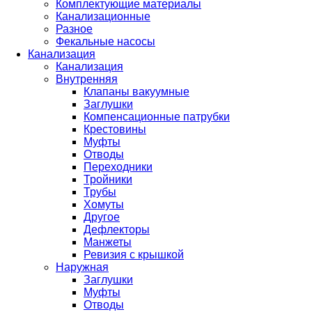
Комплектующие материалы
Канализационные
Разное
Фекальные насосы
Канализация
Канализация
Внутренняя
Клапаны вакуумные
Заглушки
Компенсационные патрубки
Крестовины
Муфты
Отводы
Переходники
Тройники
Трубы
Хомуты
Другое
Дефлекторы
Манжеты
Ревизия с крышкой
Наружная
Заглушки
Муфты
Отводы