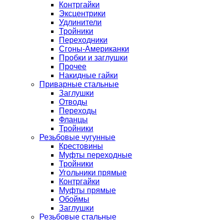
Контргайки
Эксцентрики
Удлинители
Тройники
Переходники
Сгоны-Американки
Пробки и заглушки
Прочее
Накидные гайки
Приварные стальные
Заглушки
Отводы
Переходы
Фланцы
Тройники
Резьбовые чугунные
Крестовины
Муфты переходные
Тройники
Угольники прямые
Контргайки
Муфты прямые
Обоймы
Заглушки
Резьбовые стальные