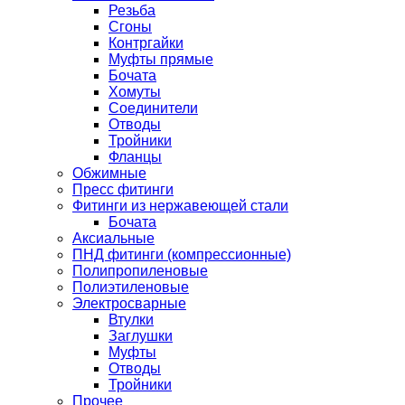
Резьба
Сгоны
Контргайки
Муфты прямые
Бочата
Хомуты
Соединители
Отводы
Тройники
Фланцы
Обжимные
Пресс фитинги
Фитинги из нержавеющей стали
Бочата
Аксиальные
ПНД фитинги (компрессионные)
Полипропиленовые
Полиэтиленовые
Электросварные
Втулки
Заглушки
Муфты
Отводы
Тройники
Прочее