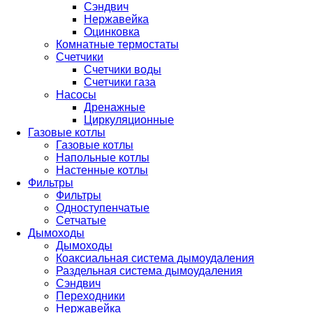
Сэндвич
Нержавейка
Оцинковка
Комнатные термостаты
Счетчики
Счетчики воды
Счетчики газа
Насосы
Дренажные
Циркуляционные
Газовые котлы
Газовые котлы
Напольные котлы
Настенные котлы
Фильтры
Фильтры
Одноступенчатые
Сетчатые
Дымоходы
Дымоходы
Коаксиальная система дымоудаления
Раздельная система дымоудаления
Сэндвич
Переходники
Нержавейка