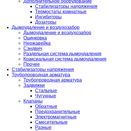
Дополнительное оборудование
Стабилизаторы напряжения
Термостаты комнатные
Ингибиторы
Дозаторы
Дымоудаление и воздухозабор
Дымоудаление и воздухозабор
Оцинковка
Нержавейка
Сэндвич
Раздельная система дымоудаления
Коаксиальная система дымоудаления
Прочее
Стабилизаторы напряжения
Трубопроводная арматура
Трубопроводная арматура
Задвижки
Стальные
Чугунные
Клапаны
Обратные
Предохранительные
Электромагнитные
Смесительные
Разные