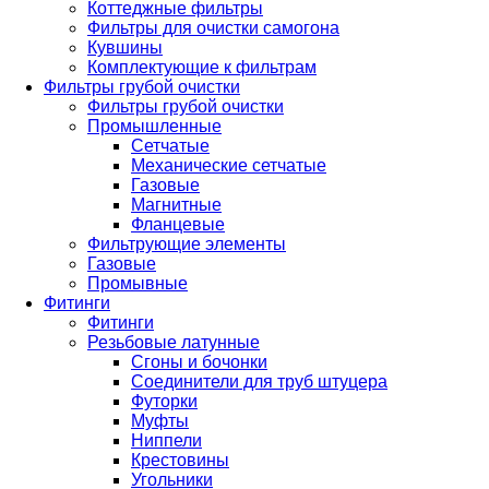
Коттеджные фильтры
Фильтры для очистки самогона
Кувшины
Комплектующие к фильтрам
Фильтры грубой очистки
Фильтры грубой очистки
Промышленные
Сетчатые
Механические сетчатые
Газовые
Магнитные
Фланцевые
Фильтрующие элементы
Газовые
Промывные
Фитинги
Фитинги
Резьбовые латунные
Сгоны и бочонки
Соединители для труб штуцера
Футорки
Муфты
Ниппели
Крестовины
Угольники