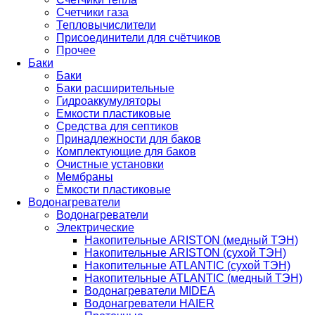
Счетчики газа
Тепловычислители
Присоединители для счётчиков
Прочее
Баки
Баки
Баки расширительные
Гидроаккумуляторы
Емкости пластиковые
Средства для септиков
Принадлежности для баков
Комплектующие для баков
Очистные установки
Мембраны
Ёмкости пластиковые
Водонагреватели
Водонагреватели
Электрические
Накопительные ARISTON (медный ТЭН)
Накопительные ARISTON (сухой ТЭН)
Накопительные ATLANTIC (сухой ТЭН)
Накопительные ATLANTIC (медный ТЭН)
Водонагреватели MIDEA
Водонагреватели HAIER