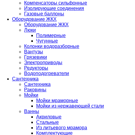
Компенсаторы сильфонные
Изолирующие соединения
Газовые баллоны
Оборудование ЖКХ
Оборудование ЖКХ
Люки
Полимерные
Чугунные
Колонки водоразборные
Вантузы
Грязевики
Электроприводы
Редукторы
Водоподогреватели
Сантехника
Сантехника
Раковины
Мойки
Мойки мраморные
Мойки из нержавеющей стали
Ванны
Акриловые
Стальные
Из литьевого мрамора
Комплектующие