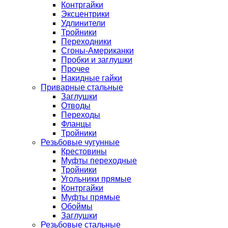
Контргайки
Эксцентрики
Удлинители
Тройники
Переходники
Сгоны-Американки
Пробки и заглушки
Прочее
Накидные гайки
Приварные стальные
Заглушки
Отводы
Переходы
Фланцы
Тройники
Резьбовые чугунные
Крестовины
Муфты переходные
Тройники
Угольники прямые
Контргайки
Муфты прямые
Обоймы
Заглушки
Резьбовые стальные