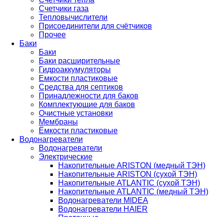
Счетчики газа
Тепловычислители
Присоединители для счётчиков
Прочее
Баки
Баки
Баки расширительные
Гидроаккумуляторы
Емкости пластиковые
Средства для септиков
Принадлежности для баков
Комплектующие для баков
Очистные установки
Мембраны
Ёмкости пластиковые
Водонагреватели
Водонагреватели
Электрические
Накопительные ARISTON (медный ТЭН)
Накопительные ARISTON (сухой ТЭН)
Накопительные ATLANTIC (сухой ТЭН)
Накопительные ATLANTIC (медный ТЭН)
Водонагреватели MIDEA
Водонагреватели HAIER