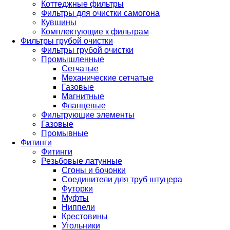
Коттеджные фильтры
Фильтры для очистки самогона
Кувшины
Комплектующие к фильтрам
Фильтры грубой очистки
Фильтры грубой очистки
Промышленные
Сетчатые
Механические сетчатые
Газовые
Магнитные
Фланцевые
Фильтрующие элементы
Газовые
Промывные
Фитинги
Фитинги
Резьбовые латунные
Сгоны и бочонки
Соединители для труб штуцера
Футорки
Муфты
Ниппели
Крестовины
Угольники