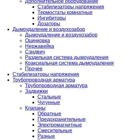
Дополнительное оборудование
Стабилизаторы напряжения
Термостаты комнатные
Ингибиторы
Дозаторы
Дымоудаление и воздухозабор
Дымоудаление и воздухозабор
Оцинковка
Нержавейка
Сэндвич
Раздельная система дымоудаления
Коаксиальная система дымоудаления
Прочее
Стабилизаторы напряжения
Трубопроводная арматура
Трубопроводная арматура
Задвижки
Стальные
Чугунные
Клапаны
Обратные
Предохранительные
Электромагнитные
Смесительные
Разные