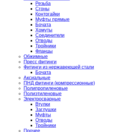
Резьба
Сгоны
Контргайки
Муфты прямые
Бочата
Хомуты
Соединители
Отводы
Тройники
Фланцы
Обжимные
Пресс фитинги
Фитинги из нержавеющей стали
Бочата
Аксиальные
ПНД фитинги (компрессионные)
Полипропиленовые
Полиэтиленовые
Электросварные
Втулки
Заглушки
Муфты
Отводы
Тройники
Прочее