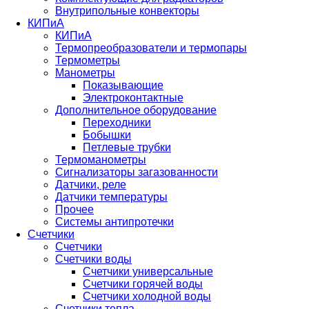
Внутрипольные конвекторы
КИПиА
КИПиА
Термопреобразователи и термопары
Термометры
Манометры
Показывающие
Электроконтактные
Дополнительное оборудование
Переходники
Бобышки
Петлевые трубки
Термоманометры
Сигнализаторы загазованности
Датчики, реле
Датчики температуры
Прочее
Системы антипротечки
Счетчики
Счетчики
Счетчики воды
Счетчики универсальные
Счетчики горячей воды
Счетчики холодной воды
Счетчики тепла