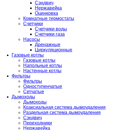
Сэндвич
Нержавейка
Оцинковка
Комнатные термостаты
Счетчики
Счетчики воды
Счетчики газа
Насосы
Дренажные
Циркуляционные
Газовые котлы
Газовые котлы
Напольные котлы
Настенные котлы
Фильтры
Фильтры
Одноступенчатые
Сетчатые
Дымоходы
Дымоходы
Коаксиальная система дымоудаления
Раздельная система дымоудаления
Сэндвич
Переходники
Нержавейка