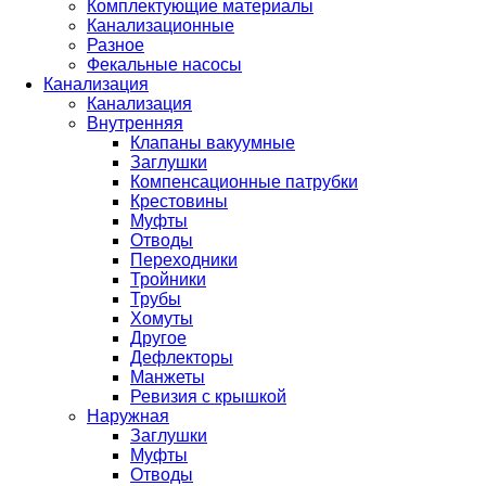
Комплектующие материалы
Канализационные
Разное
Фекальные насосы
Канализация
Канализация
Внутренняя
Клапаны вакуумные
Заглушки
Компенсационные патрубки
Крестовины
Муфты
Отводы
Переходники
Тройники
Трубы
Хомуты
Другое
Дефлекторы
Манжеты
Ревизия с крышкой
Наружная
Заглушки
Муфты
Отводы