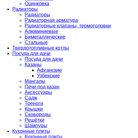
Оцинковка
Радиаторы
Радиаторы
Радиаторная арматура
Радиаторные клапаны, термоголовки
Алюминиевые
Биметаллические
Стальные
Твердотопливные котлы
Посуда для дачи
Посуда для дачи
Казаны
Афганские
Узбекские
Мангалы
Печи под казан
Аксессуары
Садж
Треноги
Крышки
Сковороды
Решётки
Шампуры
Кухонные плиты
Кухонные плиты