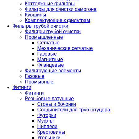
Коттеджные фильтры
Фильтры для очистки самогона
Кувшины
Комплектующие к фильтрам
Фильтры грубой очистки
Фильтры грубой очистки
Промышленные
Сетчатые
Механические сетчатые
Газовые
Магнитные
Фланцевые
Фильтрующие элементы
Газовые
Промывные
Фитинги
Фитинги
Резьбовые латунные
Сгоны и бочонки
Соединители для труб штуцера
Футорки
Муфты
Ниппели
Крестовины
Угольники