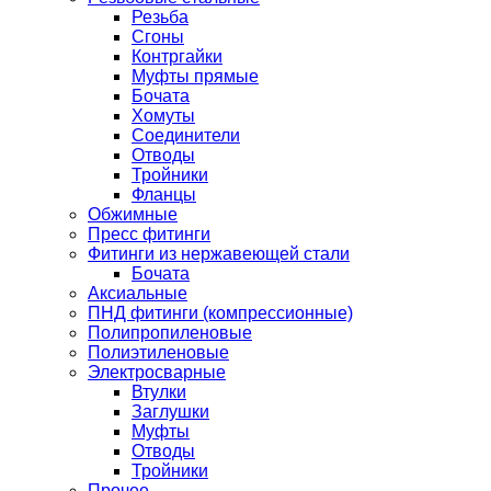
Резьба
Сгоны
Контргайки
Муфты прямые
Бочата
Хомуты
Соединители
Отводы
Тройники
Фланцы
Обжимные
Пресс фитинги
Фитинги из нержавеющей стали
Бочата
Аксиальные
ПНД фитинги (компрессионные)
Полипропиленовые
Полиэтиленовые
Электросварные
Втулки
Заглушки
Муфты
Отводы
Тройники
Прочее