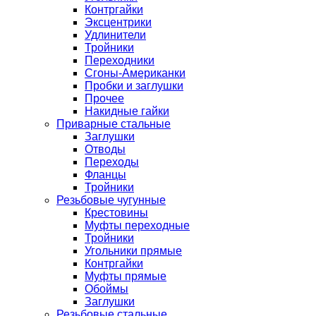
Контргайки
Эксцентрики
Удлинители
Тройники
Переходники
Сгоны-Американки
Пробки и заглушки
Прочее
Накидные гайки
Приварные стальные
Заглушки
Отводы
Переходы
Фланцы
Тройники
Резьбовые чугунные
Крестовины
Муфты переходные
Тройники
Угольники прямые
Контргайки
Муфты прямые
Обоймы
Заглушки
Резьбовые стальные