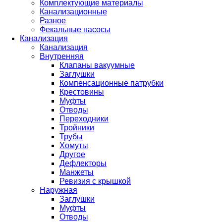
Комплектующие материалы
Канализационные
Разное
Фекальные насосы
Канализация
Канализация
Внутренняя
Клапаны вакуумные
Заглушки
Компенсационные патрубки
Крестовины
Муфты
Отводы
Переходники
Тройники
Трубы
Хомуты
Другое
Дефлекторы
Манжеты
Ревизия с крышкой
Наружная
Заглушки
Муфты
Отводы