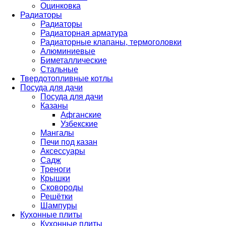
Оцинковка
Радиаторы
Радиаторы
Радиаторная арматура
Радиаторные клапаны, термоголовки
Алюминиевые
Биметаллические
Стальные
Твердотопливные котлы
Посуда для дачи
Посуда для дачи
Казаны
Афганские
Узбекские
Мангалы
Печи под казан
Аксессуары
Садж
Треноги
Крышки
Сковороды
Решётки
Шампуры
Кухонные плиты
Кухонные плиты