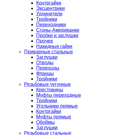
Контргайки
Эксцентрики
Удлинители
Тройники
Переходники
Сгоны-Американки
Пробки и заглушки
Прочее
Накидные гайки
Приварные стальные
Заглушки
Отводы
Переходы
Фланцы
Тройники
Резьбовые чугунные
Крестовины
Муфты переходные
Тройники
Угольники прямые
Контргайки
Муфты прямые
Обоймы
Заглушки
Резьбовые стальные