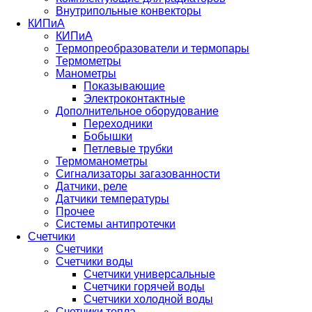
Внутрипольные конвекторы
КИПиА
КИПиА
Термопреобразователи и термопары
Термометры
Манометры
Показывающие
Электроконтактные
Дополнительное оборудование
Переходники
Бобышки
Петлевые трубки
Термоманометры
Сигнализаторы загазованности
Датчики, реле
Датчики температуры
Прочее
Системы антипротечки
Счетчики
Счетчики
Счетчики воды
Счетчики универсальные
Счетчики горячей воды
Счетчики холодной воды
Счетчики тепла