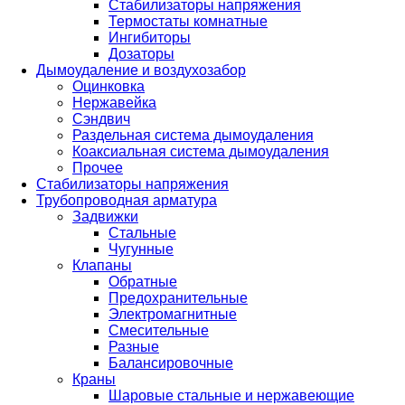
Стабилизаторы напряжения
Термостаты комнатные
Ингибиторы
Дозаторы
Дымоудаление и воздухозабор
Оцинковка
Нержавейка
Сэндвич
Раздельная система дымоудаления
Коаксиальная система дымоудаления
Прочее
Стабилизаторы напряжения
Трубопроводная арматура
Задвижки
Стальные
Чугунные
Клапаны
Обратные
Предохранительные
Электромагнитные
Смесительные
Разные
Балансировочные
Краны
Шаровые стальные и нержавеющие