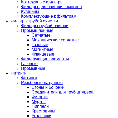
Коттеджные фильтры
Фильтры для очистки самогона
Кувшины
Комплектующие к фильтрам
Фильтры грубой очистки
Фильтры грубой очистки
Промышленные
Сетчатые
Механические сетчатые
Газовые
Магнитные
Фланцевые
Фильтрующие элементы
Газовые
Промывные
Фитинги
Фитинги
Резьбовые латунные
Сгоны и бочонки
Соединители для труб штуцера
Футорки
Муфты
Ниппели
Крестовины
Угольники