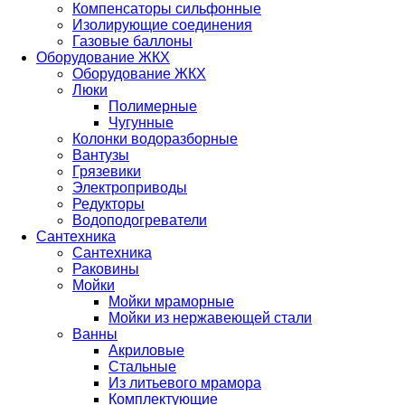
Компенсаторы сильфонные
Изолирующие соединения
Газовые баллоны
Оборудование ЖКХ
Оборудование ЖКХ
Люки
Полимерные
Чугунные
Колонки водоразборные
Вантузы
Грязевики
Электроприводы
Редукторы
Водоподогреватели
Сантехника
Сантехника
Раковины
Мойки
Мойки мраморные
Мойки из нержавеющей стали
Ванны
Акриловые
Стальные
Из литьевого мрамора
Комплектующие