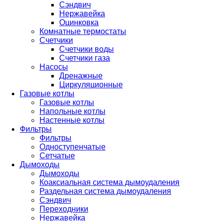
Сэндвич
Нержавейка
Оцинковка
Комнатные термостаты
Счетчики
Счетчики воды
Счетчики газа
Насосы
Дренажные
Циркуляционные
Газовые котлы
Газовые котлы
Напольные котлы
Настенные котлы
Фильтры
Фильтры
Одноступенчатые
Сетчатые
Дымоходы
Дымоходы
Коаксиальная система дымоудаления
Раздельная система дымоудаления
Сэндвич
Переходники
Нержавейка