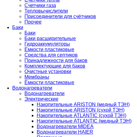
Счетчики газа
Тепловычислители
Присоединители для счётчиков
Прочее
Баки
Баки
Баки расширительные
Гидроаккумуляторы
Емкости пластиковые
Средства для септиков
Принадлежности для баков
Комплектующие для баков
Очистные установки
Мембраны
Ёмкости пластиковые
Водонагреватели
Водонагреватели
Электрические
Накопительные ARISTON (медный ТЭН)
Накопительные ARISTON (сухой ТЭН)
Накопительные ATLANTIC (сухой ТЭН)
Накопительные ATLANTIC (медный ТЭН)
Водонагреватели MIDEA
Водонагреватели HAIER