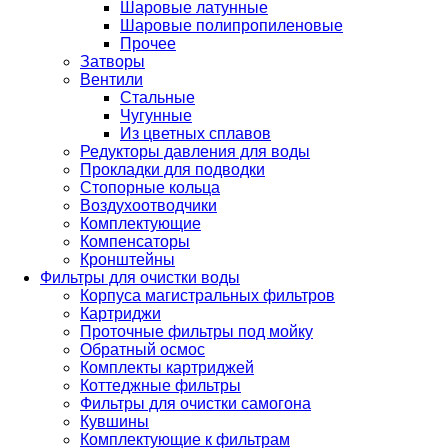
Шаровые латунные
Шаровые полипропиленовые
Прочее
Затворы
Вентили
Стальные
Чугунные
Из цветных сплавов
Редукторы давления для воды
Прокладки для подводки
Стопорные кольца
Воздухоотводчики
Комплектующие
Компенсаторы
Кронштейны
Фильтры для очистки воды
Корпуса магистральных фильтров
Картриджи
Проточные фильтры под мойку
Обратный осмос
Комплекты картриджей
Коттеджные фильтры
Фильтры для очистки самогона
Кувшины
Комплектующие к фильтрам