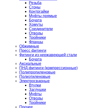
Резьба
Сгоны
Контргайки
Муфты прямые
Бочата
Хомуты
Соединители
Отводы
Тройники
Фланцы
Обжимные
Пресс фитинги
Фитинги из нержавеющей стали
Бочата
Аксиальные
ПНД фитинги (компрессионные)
Полипропиленовые
Полиэтиленовые
Электросварные
Втулки
Заглушки
Муфты
Отводы
Тройники
Прочее