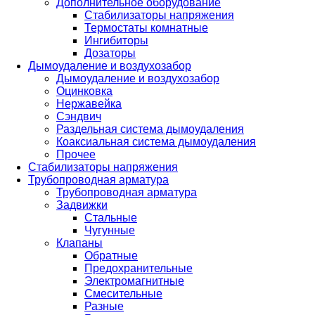
Дополнительное оборудование
Стабилизаторы напряжения
Термостаты комнатные
Ингибиторы
Дозаторы
Дымоудаление и воздухозабор
Дымоудаление и воздухозабор
Оцинковка
Нержавейка
Сэндвич
Раздельная система дымоудаления
Коаксиальная система дымоудаления
Прочее
Стабилизаторы напряжения
Трубопроводная арматура
Трубопроводная арматура
Задвижки
Стальные
Чугунные
Клапаны
Обратные
Предохранительные
Электромагнитные
Смесительные
Разные