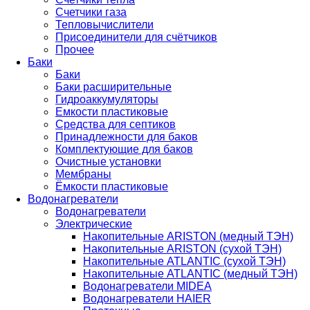
Счетчики газа
Тепловычислители
Присоединители для счётчиков
Прочее
Баки
Баки
Баки расширительные
Гидроаккумуляторы
Емкости пластиковые
Средства для септиков
Принадлежности для баков
Комплектующие для баков
Очистные установки
Мембраны
Ёмкости пластиковые
Водонагреватели
Водонагреватели
Электрические
Накопительные ARISTON (медный ТЭН)
Накопительные ARISTON (сухой ТЭН)
Накопительные ATLANTIC (сухой ТЭН)
Накопительные ATLANTIC (медный ТЭН)
Водонагреватели MIDEA
Водонагреватели HAIER