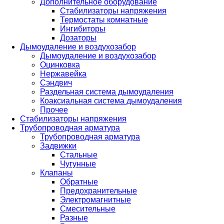
Дополнительное оборудование
Стабилизаторы напряжения
Термостаты комнатные
Ингибиторы
Дозаторы
Дымоудаление и воздухозабор
Дымоудаление и воздухозабор
Оцинковка
Нержавейка
Сэндвич
Раздельная система дымоудаления
Коаксиальная система дымоудаления
Прочее
Стабилизаторы напряжения
Трубопроводная арматура
Трубопроводная арматура
Задвижки
Стальные
Чугунные
Клапаны
Обратные
Предохранительные
Электромагнитные
Смесительные
Разные