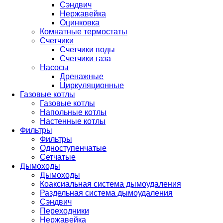
Сэндвич
Нержавейка
Оцинковка
Комнатные термостаты
Счетчики
Счетчики воды
Счетчики газа
Насосы
Дренажные
Циркуляционные
Газовые котлы
Газовые котлы
Напольные котлы
Настенные котлы
Фильтры
Фильтры
Одноступенчатые
Сетчатые
Дымоходы
Дымоходы
Коаксиальная система дымоудаления
Раздельная система дымоудаления
Сэндвич
Переходники
Нержавейка