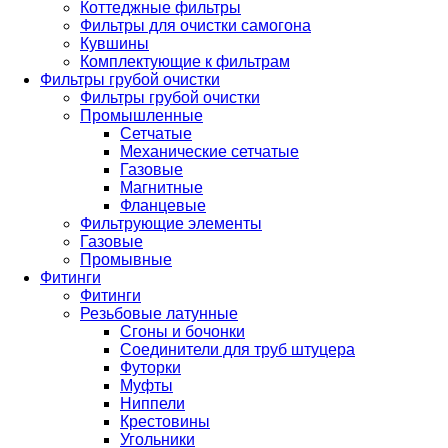
Коттеджные фильтры
Фильтры для очистки самогона
Кувшины
Комплектующие к фильтрам
Фильтры грубой очистки
Фильтры грубой очистки
Промышленные
Сетчатые
Механические сетчатые
Газовые
Магнитные
Фланцевые
Фильтрующие элементы
Газовые
Промывные
Фитинги
Фитинги
Резьбовые латунные
Сгоны и бочонки
Соединители для труб штуцера
Футорки
Муфты
Ниппели
Крестовины
Угольники