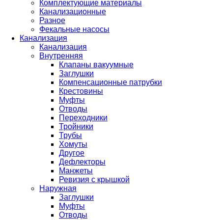
Комплектующие материалы
Канализационные
Разное
Фекальные насосы
Канализация
Канализация
Внутренняя
Клапаны вакуумные
Заглушки
Компенсационные патрубки
Крестовины
Муфты
Отводы
Переходники
Тройники
Трубы
Хомуты
Другое
Дефлекторы
Манжеты
Ревизия с крышкой
Наружная
Заглушки
Муфты
Отводы