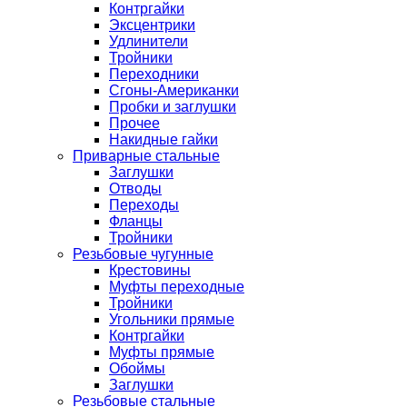
Контргайки
Эксцентрики
Удлинители
Тройники
Переходники
Сгоны-Американки
Пробки и заглушки
Прочее
Накидные гайки
Приварные стальные
Заглушки
Отводы
Переходы
Фланцы
Тройники
Резьбовые чугунные
Крестовины
Муфты переходные
Тройники
Угольники прямые
Контргайки
Муфты прямые
Обоймы
Заглушки
Резьбовые стальные