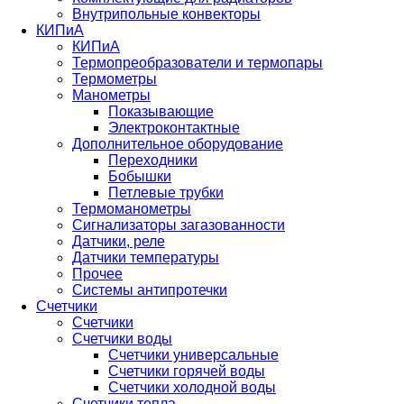
Внутрипольные конвекторы
КИПиА
КИПиА
Термопреобразователи и термопары
Термометры
Манометры
Показывающие
Электроконтактные
Дополнительное оборудование
Переходники
Бобышки
Петлевые трубки
Термоманометры
Сигнализаторы загазованности
Датчики, реле
Датчики температуры
Прочее
Системы антипротечки
Счетчики
Счетчики
Счетчики воды
Счетчики универсальные
Счетчики горячей воды
Счетчики холодной воды
Счетчики тепла