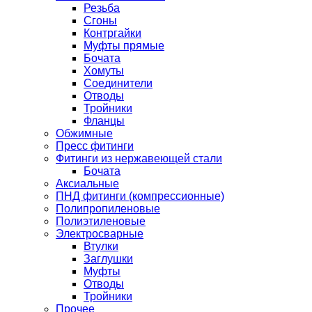
Резьба
Сгоны
Контргайки
Муфты прямые
Бочата
Хомуты
Соединители
Отводы
Тройники
Фланцы
Обжимные
Пресс фитинги
Фитинги из нержавеющей стали
Бочата
Аксиальные
ПНД фитинги (компрессионные)
Полипропиленовые
Полиэтиленовые
Электросварные
Втулки
Заглушки
Муфты
Отводы
Тройники
Прочее