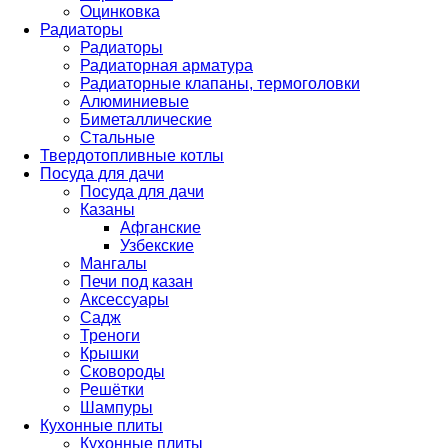
Оцинковка
Радиаторы
Радиаторы
Радиаторная арматура
Радиаторные клапаны, термоголовки
Алюминиевые
Биметаллические
Стальные
Твердотопливные котлы
Посуда для дачи
Посуда для дачи
Казаны
Афганские
Узбекские
Мангалы
Печи под казан
Аксессуары
Садж
Треноги
Крышки
Сковороды
Решётки
Шампуры
Кухонные плиты
Кухонные плиты