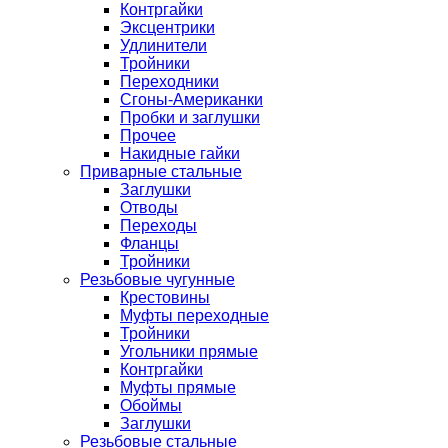
Контргайки
Эксцентрики
Удлинители
Тройники
Переходники
Сгоны-Американки
Пробки и заглушки
Прочее
Накидные гайки
Приварные стальные
Заглушки
Отводы
Переходы
Фланцы
Тройники
Резьбовые чугунные
Крестовины
Муфты переходные
Тройники
Угольники прямые
Контргайки
Муфты прямые
Обоймы
Заглушки
Резьбовые стальные