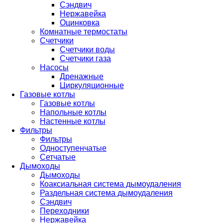
Сэндвич
Нержавейка
Оцинковка
Комнатные термостаты
Счетчики
Счетчики воды
Счетчики газа
Насосы
Дренажные
Циркуляционные
Газовые котлы
Газовые котлы
Напольные котлы
Настенные котлы
Фильтры
Фильтры
Одноступенчатые
Сетчатые
Дымоходы
Дымоходы
Коаксиальная система дымоудаления
Раздельная система дымоудаления
Сэндвич
Переходники
Нержавейка