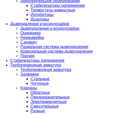
Дополнительное оборудование
Стабилизаторы напряжения
Термостаты комнатные
Ингибиторы
Дозаторы
Дымоудаление и воздухозабор
Дымоудаление и воздухозабор
Оцинковка
Нержавейка
Сэндвич
Раздельная система дымоудаления
Коаксиальная система дымоудаления
Прочее
Стабилизаторы напряжения
Трубопроводная арматура
Трубопроводная арматура
Задвижки
Стальные
Чугунные
Клапаны
Обратные
Предохранительные
Электромагнитные
Смесительные
Разные