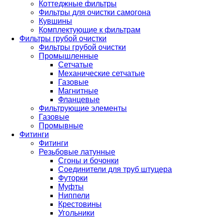
Коттеджные фильтры
Фильтры для очистки самогона
Кувшины
Комплектующие к фильтрам
Фильтры грубой очистки
Фильтры грубой очистки
Промышленные
Сетчатые
Механические сетчатые
Газовые
Магнитные
Фланцевые
Фильтрующие элементы
Газовые
Промывные
Фитинги
Фитинги
Резьбовые латунные
Сгоны и бочонки
Соединители для труб штуцера
Футорки
Муфты
Ниппели
Крестовины
Угольники