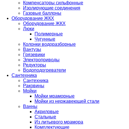
Компенсаторы сильфонные
Изолирующие соединения
Газовые баллоны
Оборудование ЖКХ
Оборудование ЖКХ
Люки
Полимерные
Чугунные
Колонки водоразборные
Вантузы
Грязевики
Электроприводы
Редукторы
Водоподогреватели
Сантехника
Сантехника
Раковины
Мойки
Мойки мраморные
Мойки из нержавеющей стали
Ванны
Акриловые
Стальные
Из литьевого мрамора
Комплектующие