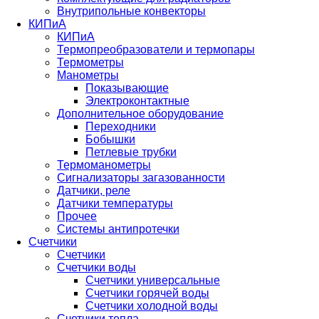
Внутрипольные конвекторы
КИПиА
КИПиА
Термопреобразователи и термопары
Термометры
Манометры
Показывающие
Электроконтактные
Дополнительное оборудование
Переходники
Бобышки
Петлевые трубки
Термоманометры
Сигнализаторы загазованности
Датчики, реле
Датчики температуры
Прочее
Системы антипротечки
Счетчики
Счетчики
Счетчики воды
Счетчики универсальные
Счетчики горячей воды
Счетчики холодной воды
Счетчики тепла