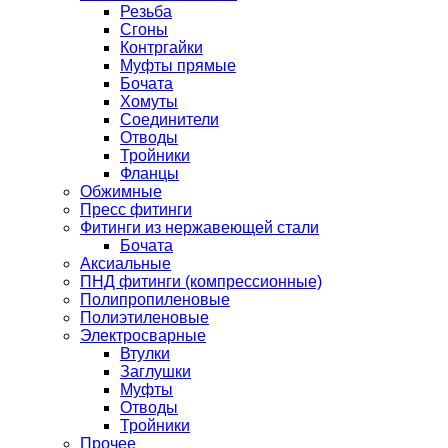
Резьба
Сгоны
Контргайки
Муфты прямые
Бочата
Хомуты
Соединители
Отводы
Тройники
Фланцы
Обжимные
Пресс фитинги
Фитинги из нержавеющей стали
Бочата
Аксиальные
ПНД фитинги (компрессионные)
Полипропиленовые
Полиэтиленовые
Электросварные
Втулки
Заглушки
Муфты
Отводы
Тройники
Прочее