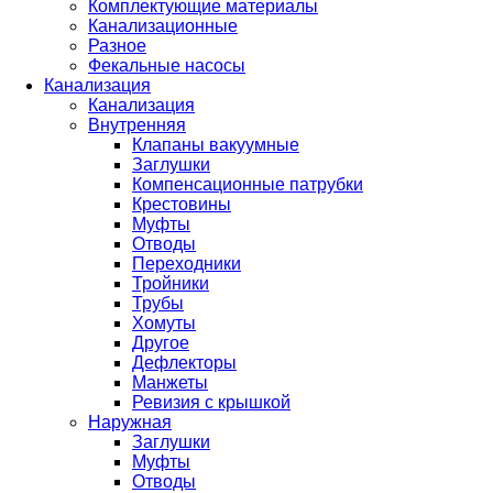
Комплектующие материалы
Канализационные
Разное
Фекальные насосы
Канализация
Канализация
Внутренняя
Клапаны вакуумные
Заглушки
Компенсационные патрубки
Крестовины
Муфты
Отводы
Переходники
Тройники
Трубы
Хомуты
Другое
Дефлекторы
Манжеты
Ревизия с крышкой
Наружная
Заглушки
Муфты
Отводы