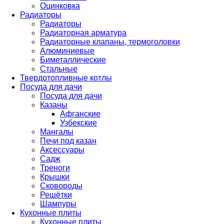
Оцинковка
Радиаторы
Радиаторы
Радиаторная арматура
Радиаторные клапаны, термоголовки
Алюминиевые
Биметаллические
Стальные
Твердотопливные котлы
Посуда для дачи
Посуда для дачи
Казаны
Афганские
Узбекские
Мангалы
Печи под казан
Аксессуары
Садж
Треноги
Крышки
Сковороды
Решётки
Шампуры
Кухонные плиты
Кухонные плиты