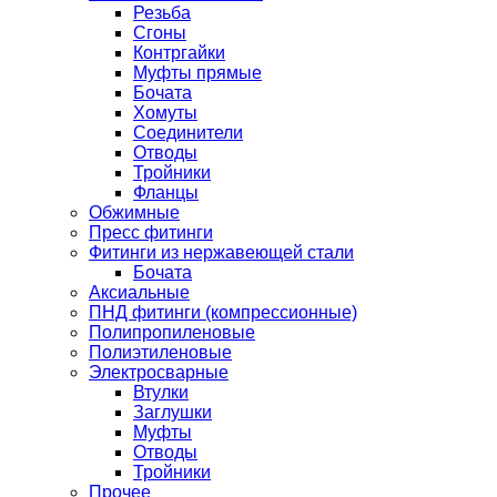
Резьба
Сгоны
Контргайки
Муфты прямые
Бочата
Хомуты
Соединители
Отводы
Тройники
Фланцы
Обжимные
Пресс фитинги
Фитинги из нержавеющей стали
Бочата
Аксиальные
ПНД фитинги (компрессионные)
Полипропиленовые
Полиэтиленовые
Электросварные
Втулки
Заглушки
Муфты
Отводы
Тройники
Прочее