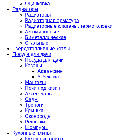
Оцинковка
Радиаторы
Радиаторы
Радиаторная арматура
Радиаторные клапаны, термоголовки
Алюминиевые
Биметаллические
Стальные
Твердотопливные котлы
Посуда для дачи
Посуда для дачи
Казаны
Афганские
Узбекские
Мангалы
Печи под казан
Аксессуары
Садж
Треноги
Крышки
Сковороды
Решётки
Шампуры
Кухонные плиты
Кухонные плиты