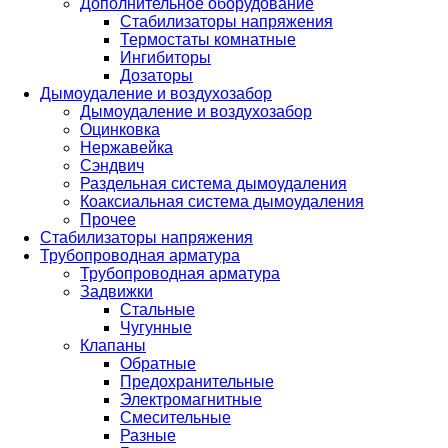
Дополнительное оборудование
Стабилизаторы напряжения
Термостаты комнатные
Ингибиторы
Дозаторы
Дымоудаление и воздухозабор
Дымоудаление и воздухозабор
Оцинковка
Нержавейка
Сэндвич
Раздельная система дымоудаления
Коаксиальная система дымоудаления
Прочее
Стабилизаторы напряжения
Трубопроводная арматура
Трубопроводная арматура
Задвижки
Стальные
Чугунные
Клапаны
Обратные
Предохранительные
Электромагнитные
Смесительные
Разные