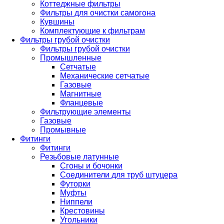
Коттеджные фильтры
Фильтры для очистки самогона
Кувшины
Комплектующие к фильтрам
Фильтры грубой очистки
Фильтры грубой очистки
Промышленные
Сетчатые
Механические сетчатые
Газовые
Магнитные
Фланцевые
Фильтрующие элементы
Газовые
Промывные
Фитинги
Фитинги
Резьбовые латунные
Сгоны и бочонки
Соединители для труб штуцера
Футорки
Муфты
Ниппели
Крестовины
Угольники