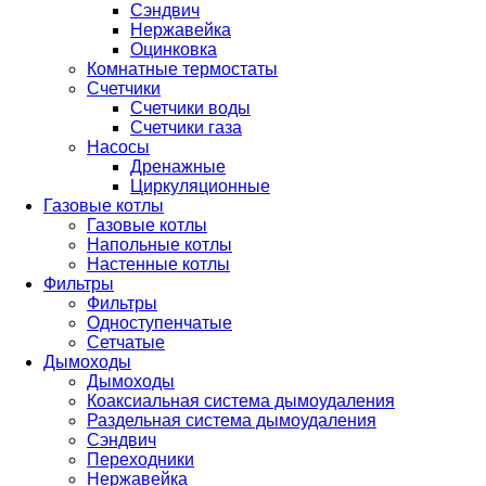
Сэндвич
Нержавейка
Оцинковка
Комнатные термостаты
Счетчики
Счетчики воды
Счетчики газа
Насосы
Дренажные
Циркуляционные
Газовые котлы
Газовые котлы
Напольные котлы
Настенные котлы
Фильтры
Фильтры
Одноступенчатые
Сетчатые
Дымоходы
Дымоходы
Коаксиальная система дымоудаления
Раздельная система дымоудаления
Сэндвич
Переходники
Нержавейка