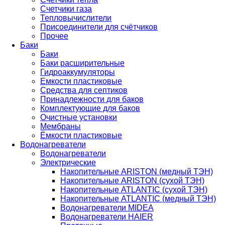
Счетчики газа
Тепловычислители
Присоединители для счётчиков
Прочее
Баки
Баки
Баки расширительные
Гидроаккумуляторы
Емкости пластиковые
Средства для септиков
Принадлежности для баков
Комплектующие для баков
Очистные установки
Мембраны
Ёмкости пластиковые
Водонагреватели
Водонагреватели
Электрические
Накопительные ARISTON (медный ТЭН)
Накопительные ARISTON (сухой ТЭН)
Накопительные ATLANTIC (сухой ТЭН)
Накопительные ATLANTIC (медный ТЭН)
Водонагреватели MIDEA
Водонагреватели HAIER