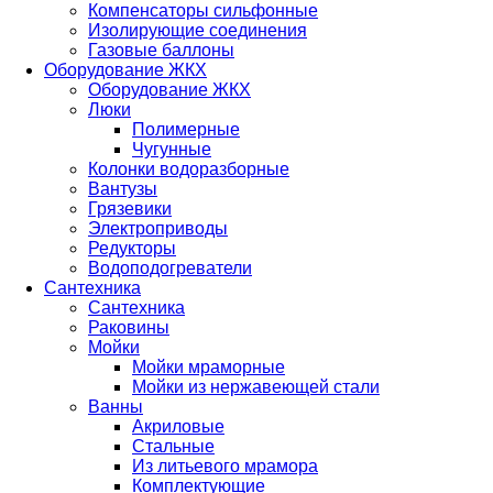
Компенсаторы сильфонные
Изолирующие соединения
Газовые баллоны
Оборудование ЖКХ
Оборудование ЖКХ
Люки
Полимерные
Чугунные
Колонки водоразборные
Вантузы
Грязевики
Электроприводы
Редукторы
Водоподогреватели
Сантехника
Сантехника
Раковины
Мойки
Мойки мраморные
Мойки из нержавеющей стали
Ванны
Акриловые
Стальные
Из литьевого мрамора
Комплектующие