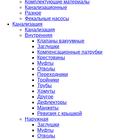
Комплектующие материалы
Канализационные
Разное
Фекальные насосы
Канализация
Канализация
Внутренняя
Клапаны вакуумные
Заглушки
Компенсационные патрубки
Крестовины
Муфты
Отводы
Переходники
Тройники
Трубы
Хомуты
Другое
Дефлекторы
Манжеты
Ревизия с крышкой
Наружная
Заглушки
Муфты
Отводы