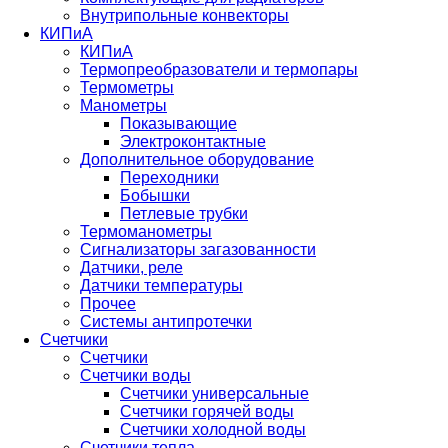
Внутрипольные конвекторы
КИПиА
КИПиА
Термопреобразователи и термопары
Термометры
Манометры
Показывающие
Электроконтактные
Дополнительное оборудование
Переходники
Бобышки
Петлевые трубки
Термоманометры
Сигнализаторы загазованности
Датчики, реле
Датчики температуры
Прочее
Системы антипротечки
Счетчики
Счетчики
Счетчики воды
Счетчики универсальные
Счетчики горячей воды
Счетчики холодной воды
Счетчики тепла