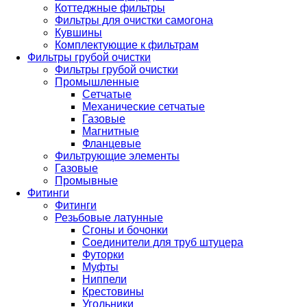
Коттеджные фильтры
Фильтры для очистки самогона
Кувшины
Комплектующие к фильтрам
Фильтры грубой очистки
Фильтры грубой очистки
Промышленные
Сетчатые
Механические сетчатые
Газовые
Магнитные
Фланцевые
Фильтрующие элементы
Газовые
Промывные
Фитинги
Фитинги
Резьбовые латунные
Сгоны и бочонки
Соединители для труб штуцера
Футорки
Муфты
Ниппели
Крестовины
Угольники