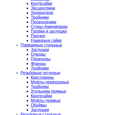
Контргайки
Эксцентрики
Удлинители
Тройники
Переходники
Сгоны-Американки
Пробки и заглушки
Прочее
Накидные гайки
Приварные стальные
Заглушки
Отводы
Переходы
Фланцы
Тройники
Резьбовые чугунные
Крестовины
Муфты переходные
Тройники
Угольники прямые
Контргайки
Муфты прямые
Обоймы
Заглушки
Резьбовые стальные