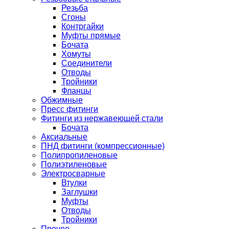
Резьба
Сгоны
Контргайки
Муфты прямые
Бочата
Хомуты
Соединители
Отводы
Тройники
Фланцы
Обжимные
Пресс фитинги
Фитинги из нержавеющей стали
Бочата
Аксиальные
ПНД фитинги (компрессионные)
Полипропиленовые
Полиэтиленовые
Электросварные
Втулки
Заглушки
Муфты
Отводы
Тройники
Прочее