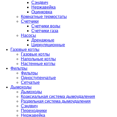
Сэндвич
Нержавейка
Оцинковка
Комнатные термостаты
Счетчики
Счетчики воды
Счетчики газа
Насосы
Дренажные
Циркуляционные
Газовые котлы
Газовые котлы
Напольные котлы
Настенные котлы
Фильтры
Фильтры
Одноступенчатые
Сетчатые
Дымоходы
Дымоходы
Коаксиальная система дымоудаления
Раздельная система дымоудаления
Сэндвич
Переходники
Нержавейка