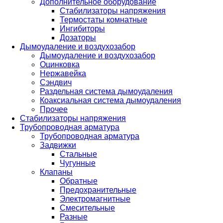
Дополнительное оборудование
Стабилизаторы напряжения
Термостаты комнатные
Ингибиторы
Дозаторы
Дымоудаление и воздухозабор
Дымоудаление и воздухозабор
Оцинковка
Нержавейка
Сэндвич
Раздельная система дымоудаления
Коаксиальная система дымоудаления
Прочее
Стабилизаторы напряжения
Трубопроводная арматура
Трубопроводная арматура
Задвижки
Стальные
Чугунные
Клапаны
Обратные
Предохранительные
Электромагнитные
Смесительные
Разные