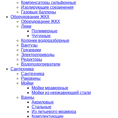
Компенсаторы сильфонные
Изолирующие соединения
Газовые баллоны
Оборудование ЖКХ
Оборудование ЖКХ
Люки
Полимерные
Чугунные
Колонки водоразборные
Вантузы
Грязевики
Электроприводы
Редукторы
Водоподогреватели
Сантехника
Сантехника
Раковины
Мойки
Мойки мраморные
Мойки из нержавеющей стали
Ванны
Акриловые
Стальные
Из литьевого мрамора
Комплектующие