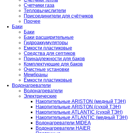
Счетчики газа
Тепловычислители
Присоединители для счётчиков
Прочее
Баки
Баки
Баки расширительные
Гидроаккумуляторы
Емкости пластиковые
Средства для септиков
Принадлежности для баков
Комплектующие для баков
Очистные установки
Мембраны
Ёмкости пластиковые
Водонагреватели
Водонагреватели
Электрические
Накопительные ARISTON (медный ТЭН)
Накопительные ARISTON (сухой ТЭН)
Накопительные ATLANTIC (сухой ТЭН)
Накопительные ATLANTIC (медный ТЭН)
Водонагреватели MIDEA
Водонагреватели HAIER