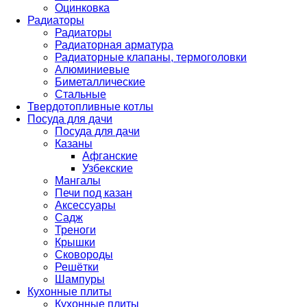
Оцинковка
Радиаторы
Радиаторы
Радиаторная арматура
Радиаторные клапаны, термоголовки
Алюминиевые
Биметаллические
Стальные
Твердотопливные котлы
Посуда для дачи
Посуда для дачи
Казаны
Афганские
Узбекские
Мангалы
Печи под казан
Аксессуары
Садж
Треноги
Крышки
Сковороды
Решётки
Шампуры
Кухонные плиты
Кухонные плиты