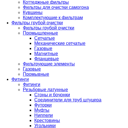
Коттеджные фильтры
Фильтры для очистки самогона
Кувшины
Комплектующие к фильтрам
Фильтры грубой очистки
Фильтры грубой очистки
Промышленные
Сетчатые
Механические сетчатые
Газовые
Магнитные
Фланцевые
Фильтрующие элементы
Газовые
Промывные
Фитинги
Фитинги
Резьбовые латунные
Сгоны и бочонки
Соединители для труб штуцера
Футорки
Муфты
Ниппели
Крестовины
Угольники