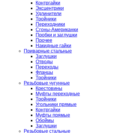
Контргайки
Эксцентрики
Удлинители
Тройники
Переходники
Сгоны-Американки
Пробки и заглушки
Прочее
Накидные гайки
Приварные стальные
Заглушки
Отводы
Переходы
Фланцы
Тройники
Резьбовые чугунные
Крестовины
Муфты переходные
Тройники
Угольники прямые
Контргайки
Муфты прямые
Обоймы
Заглушки
Резьбовые стальные