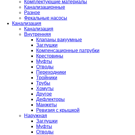
Комплектующие материалы
Канализационные
Разное
Фекальные насосы
Канализация
Канализация
Внутренняя
Клапаны вакуумные
Заглушки
Компенсационные патрубки
Крестовины
Муфты
Отводы
Переходники
Тройники
Трубы
Хомуты
Другое
Дефлекторы
Манжеты
Ревизия с крышкой
Наружная
Заглушки
Муфты
Отводы