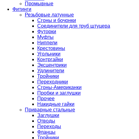
Промывные
Фитинги
Резьбовые латунные
Сгоны и бочонки
Соединители для труб штуцера
Футорки
Муфты
Ниппели
Крестовины
Угольники
Контргайки
Эксцентрики
Удлинители
Тройники
Переходники
Сгоны-Американки
Пробки и заглушки
Прочее
Накидные гайки
Приварные стальные
Заглушки
Отводы
Переходы
Фланцы
Тройники