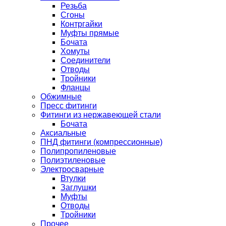
Резьба
Сгоны
Контргайки
Муфты прямые
Бочата
Хомуты
Соединители
Отводы
Тройники
Фланцы
Обжимные
Пресс фитинги
Фитинги из нержавеющей стали
Бочата
Аксиальные
ПНД фитинги (компрессионные)
Полипропиленовые
Полиэтиленовые
Электросварные
Втулки
Заглушки
Муфты
Отводы
Тройники
Прочее