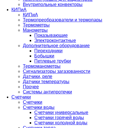
Внутрипольные конвекторы
КИПиА
КИПиА
Термопреобразователи и термопары
Термометры
Манометры
Показывающие
Электроконтактные
Дополнительное оборудование
Переходники
Бобышки
Петлевые трубки
Термоманометры
Сигнализаторы загазованности
Датчики, реле
Датчики температуры
Прочее
Системы антипротечки
Счетчики
Счетчики
Счетчики воды
Счетчики универсальные
Счетчики горячей воды
Счетчики холодной воды
Счетчики тепла