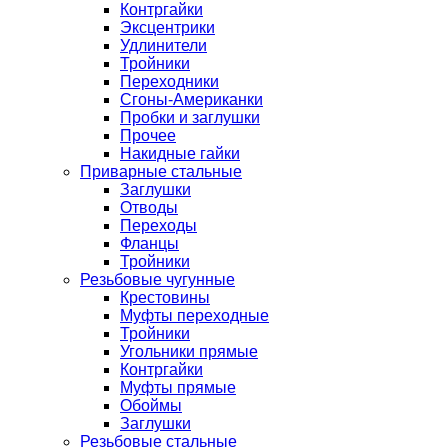
Контргайки
Эксцентрики
Удлинители
Тройники
Переходники
Сгоны-Американки
Пробки и заглушки
Прочее
Накидные гайки
Приварные стальные
Заглушки
Отводы
Переходы
Фланцы
Тройники
Резьбовые чугунные
Крестовины
Муфты переходные
Тройники
Угольники прямые
Контргайки
Муфты прямые
Обоймы
Заглушки
Резьбовые стальные