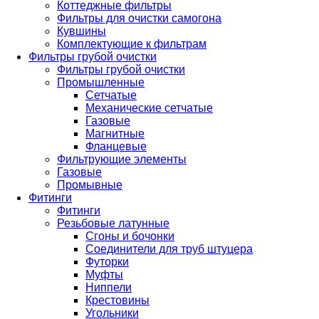
Коттеджные фильтры
Фильтры для очистки самогона
Кувшины
Комплектующие к фильтрам
Фильтры грубой очистки
Фильтры грубой очистки
Промышленные
Сетчатые
Механические сетчатые
Газовые
Магнитные
Фланцевые
Фильтрующие элементы
Газовые
Промывные
Фитинги
Фитинги
Резьбовые латунные
Сгоны и бочонки
Соединители для труб штуцера
Футорки
Муфты
Ниппели
Крестовины
Угольники