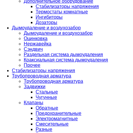
Дополнительное оборудование
Стабилизаторы напряжения
Термостаты комнатные
Ингибиторы
Дозаторы
Дымоудаление и воздухозабор
Дымоудаление и воздухозабор
Оцинковка
Нержавейка
Сэндвич
Раздельная система дымоудаления
Коаксиальная система дымоудаления
Прочее
Стабилизаторы напряжения
Трубопроводная арматура
Трубопроводная арматура
Задвижки
Стальные
Чугунные
Клапаны
Обратные
Предохранительные
Электромагнитные
Смесительные
Разные