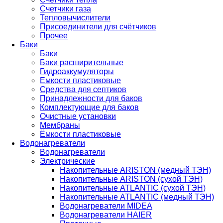
Счетчики газа
Тепловычислители
Присоединители для счётчиков
Прочее
Баки
Баки
Баки расширительные
Гидроаккумуляторы
Емкости пластиковые
Средства для септиков
Принадлежности для баков
Комплектующие для баков
Очистные установки
Мембраны
Ёмкости пластиковые
Водонагреватели
Водонагреватели
Электрические
Накопительные ARISTON (медный ТЭН)
Накопительные ARISTON (сухой ТЭН)
Накопительные ATLANTIC (сухой ТЭН)
Накопительные ATLANTIC (медный ТЭН)
Водонагреватели MIDEA
Водонагреватели HAIER