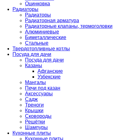
Оцинковка
Радиаторы
Радиаторы
Радиаторная арматура
Радиаторные клапаны, термоголовки
Алюминиевые
Биметаллические
Стальные
Твердотопливные котлы
Посуда для дачи
Посуда для дачи
Казаны
Афганские
Узбекские
Мангалы
Печи под казан
Аксессуары
Садж
Треноги
Крышки
Сковороды
Решётки
Шампуры
Кухонные плиты
Кухонные плиты