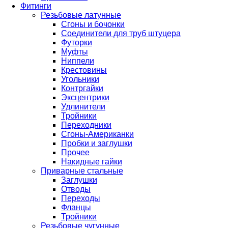
Фитинги
Резьбовые латунные
Сгоны и бочонки
Соединители для труб штуцера
Футорки
Муфты
Ниппели
Крестовины
Угольники
Контргайки
Эксцентрики
Удлинители
Тройники
Переходники
Сгоны-Американки
Пробки и заглушки
Прочее
Накидные гайки
Приварные стальные
Заглушки
Отводы
Переходы
Фланцы
Тройники
Резьбовые чугунные