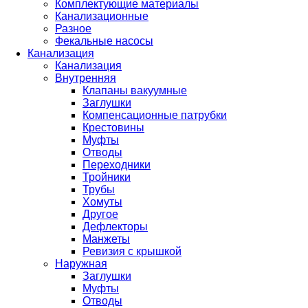
Комплектующие материалы
Канализационные
Разное
Фекальные насосы
Канализация
Канализация
Внутренняя
Клапаны вакуумные
Заглушки
Компенсационные патрубки
Крестовины
Муфты
Отводы
Переходники
Тройники
Трубы
Хомуты
Другое
Дефлекторы
Манжеты
Ревизия с крышкой
Наружная
Заглушки
Муфты
Отводы