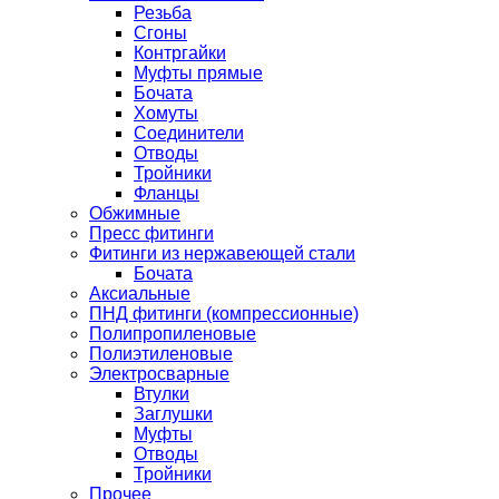
Резьба
Сгоны
Контргайки
Муфты прямые
Бочата
Хомуты
Соединители
Отводы
Тройники
Фланцы
Обжимные
Пресс фитинги
Фитинги из нержавеющей стали
Бочата
Аксиальные
ПНД фитинги (компрессионные)
Полипропиленовые
Полиэтиленовые
Электросварные
Втулки
Заглушки
Муфты
Отводы
Тройники
Прочее