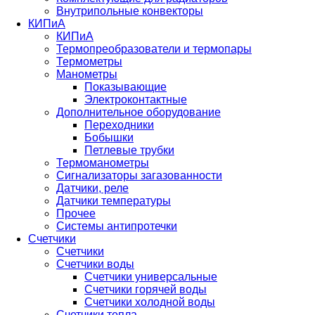
Внутрипольные конвекторы
КИПиА
КИПиА
Термопреобразователи и термопары
Термометры
Манометры
Показывающие
Электроконтактные
Дополнительное оборудование
Переходники
Бобышки
Петлевые трубки
Термоманометры
Сигнализаторы загазованности
Датчики, реле
Датчики температуры
Прочее
Системы антипротечки
Счетчики
Счетчики
Счетчики воды
Счетчики универсальные
Счетчики горячей воды
Счетчики холодной воды
Счетчики тепла