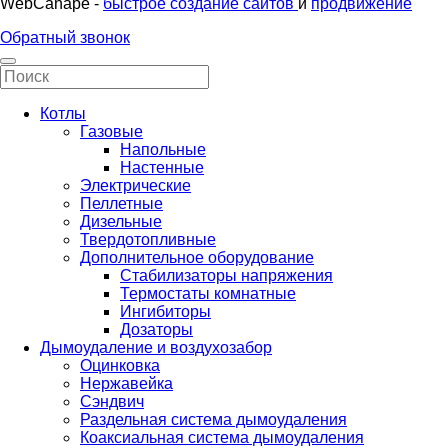
WebCanape -
быстрое создание сайтов
и
продвижение
Обратный звонок
Котлы
Газовые
Напольные
Настенные
Электрические
Пеллетные
Дизельные
Твердотопливные
Дополнительное оборудование
Стабилизаторы напряжения
Термостаты комнатные
Ингибиторы
Дозаторы
Дымоудаление и воздухозабор
Оцинковка
Нержавейка
Сэндвич
Раздельная система дымоудаления
Коаксиальная система дымоудаления