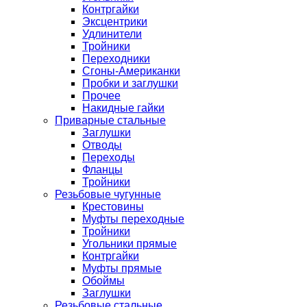
Контргайки
Эксцентрики
Удлинители
Тройники
Переходники
Сгоны-Американки
Пробки и заглушки
Прочее
Накидные гайки
Приварные стальные
Заглушки
Отводы
Переходы
Фланцы
Тройники
Резьбовые чугунные
Крестовины
Муфты переходные
Тройники
Угольники прямые
Контргайки
Муфты прямые
Обоймы
Заглушки
Резьбовые стальные