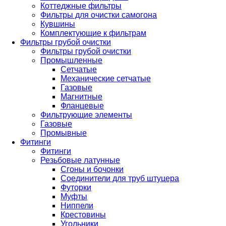
Коттеджные фильтры
Фильтры для очистки самогона
Кувшины
Комплектующие к фильтрам
Фильтры грубой очистки
Фильтры грубой очистки
Промышленные
Сетчатые
Механические сетчатые
Газовые
Магнитные
Фланцевые
Фильтрующие элементы
Газовые
Промывные
Фитинги
Фитинги
Резьбовые латунные
Сгоны и бочонки
Соединители для труб штуцера
Футорки
Муфты
Ниппели
Крестовины
Угольники