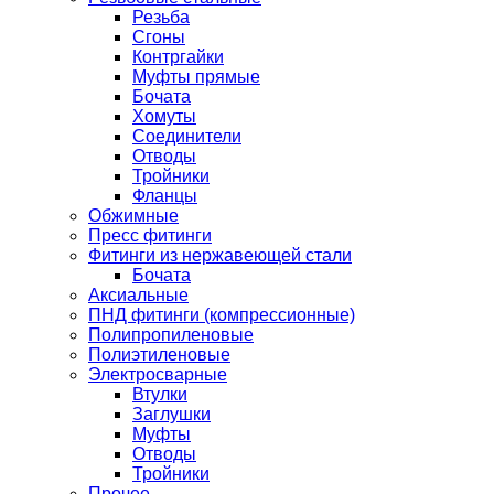
Резьба
Сгоны
Контргайки
Муфты прямые
Бочата
Хомуты
Соединители
Отводы
Тройники
Фланцы
Обжимные
Пресс фитинги
Фитинги из нержавеющей стали
Бочата
Аксиальные
ПНД фитинги (компрессионные)
Полипропиленовые
Полиэтиленовые
Электросварные
Втулки
Заглушки
Муфты
Отводы
Тройники
Прочее