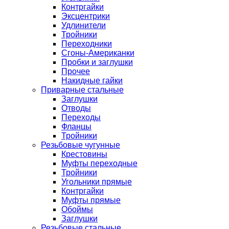
Контргайки
Эксцентрики
Удлинители
Тройники
Переходники
Сгоны-Американки
Пробки и заглушки
Прочее
Накидные гайки
Приварные стальные
Заглушки
Отводы
Переходы
Фланцы
Тройники
Резьбовые чугунные
Крестовины
Муфты переходные
Тройники
Угольники прямые
Контргайки
Муфты прямые
Обоймы
Заглушки
Резьбовые стальные