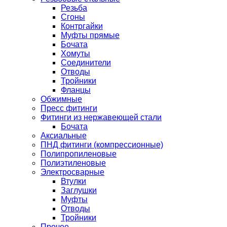
Резьба
Сгоны
Контргайки
Муфты прямые
Бочата
Хомуты
Соединители
Отводы
Тройники
Фланцы
Обжимные
Пресс фитинги
Фитинги из нержавеющей стали
Бочата
Аксиальные
ПНД фитинги (компрессионные)
Полипропиленовые
Полиэтиленовые
Электросварные
Втулки
Заглушки
Муфты
Отводы
Тройники
Прочее