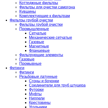
Коттеджные фильтры
Фильтры для очистки самогона
Кувшины
Комплектующие к фильтрам
Фильтры грубой очистки
Фильтры грубой очистки
Промышленные
Сетчатые
Механические сетчатые
Газовые
Магнитные
Фланцевые
Фильтрующие элементы
Газовые
Промывные
Фитинги
Фитинги
Резьбовые латунные
Сгоны и бочонки
Соединители для труб штуцера
Футорки
Муфты
Ниппели
Крестовины
Угольники