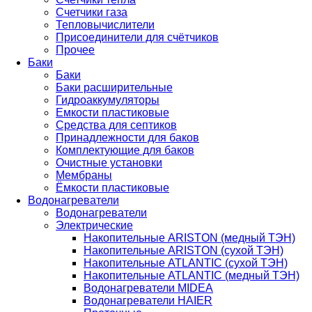
Счетчики газа
Тепловычислители
Присоединители для счётчиков
Прочее
Баки
Баки
Баки расширительные
Гидроаккумуляторы
Емкости пластиковые
Средства для септиков
Принадлежности для баков
Комплектующие для баков
Очистные установки
Мембраны
Ёмкости пластиковые
Водонагреватели
Водонагреватели
Электрические
Накопительные ARISTON (медный ТЭН)
Накопительные ARISTON (сухой ТЭН)
Накопительные ATLANTIC (сухой ТЭН)
Накопительные ATLANTIC (медный ТЭН)
Водонагреватели MIDEA
Водонагреватели HAIER