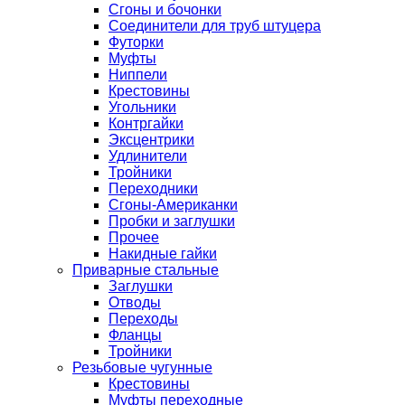
Сгоны и бочонки
Соединители для труб штуцера
Футорки
Муфты
Ниппели
Крестовины
Угольники
Контргайки
Эксцентрики
Удлинители
Тройники
Переходники
Сгоны-Американки
Пробки и заглушки
Прочее
Накидные гайки
Приварные стальные
Заглушки
Отводы
Переходы
Фланцы
Тройники
Резьбовые чугунные
Крестовины
Муфты переходные