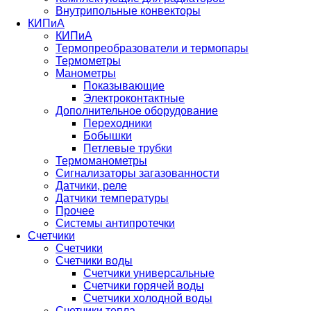
Внутрипольные конвекторы
КИПиА
КИПиА
Термопреобразователи и термопары
Термометры
Манометры
Показывающие
Электроконтактные
Дополнительное оборудование
Переходники
Бобышки
Петлевые трубки
Термоманометры
Сигнализаторы загазованности
Датчики, реле
Датчики температуры
Прочее
Системы антипротечки
Счетчики
Счетчики
Счетчики воды
Счетчики универсальные
Счетчики горячей воды
Счетчики холодной воды
Счетчики тепла