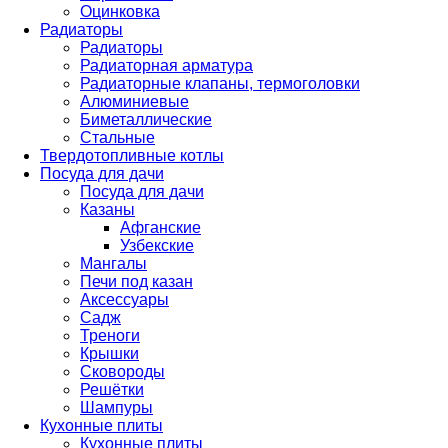
Оцинковка
Радиаторы
Радиаторы
Радиаторная арматура
Радиаторные клапаны, термоголовки
Алюминиевые
Биметаллические
Стальные
Твердотопливные котлы
Посуда для дачи
Посуда для дачи
Казаны
Афганские
Узбекские
Мангалы
Печи под казан
Аксессуары
Садж
Треноги
Крышки
Сковороды
Решётки
Шампуры
Кухонные плиты
Кухонные плиты