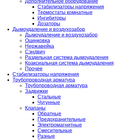
Дополнительное оборудование
Стабилизаторы напряжения
Термостаты комнатные
Ингибиторы
Дозаторы
Дымоудаление и воздухозабор
Дымоудаление и воздухозабор
Оцинковка
Нержавейка
Сэндвич
Раздельная система дымоудаления
Коаксиальная система дымоудаления
Прочее
Стабилизаторы напряжения
Трубопроводная арматура
Трубопроводная арматура
Задвижки
Стальные
Чугунные
Клапаны
Обратные
Предохранительные
Электромагнитные
Смесительные
Разные