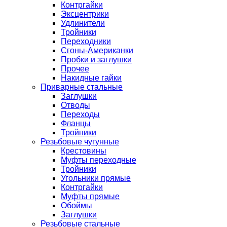
Контргайки
Эксцентрики
Удлинители
Тройники
Переходники
Сгоны-Американки
Пробки и заглушки
Прочее
Накидные гайки
Приварные стальные
Заглушки
Отводы
Переходы
Фланцы
Тройники
Резьбовые чугунные
Крестовины
Муфты переходные
Тройники
Угольники прямые
Контргайки
Муфты прямые
Обоймы
Заглушки
Резьбовые стальные