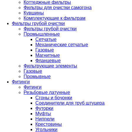
Коттеджные фильтры
Фильтры для очистки самогона
Кувшины
Комплектующие к фильтрам
Фильтры грубой очистки
Фильтры грубой очистки
Промышленные
Сетчатые
Механические сетчатые
Газовые
Магнитные
Фланцевые
Фильтрующие элементы
Газовые
Промывные
Фитинги
Фитинги
Резьбовые латунные
Сгоны и бочонки
Соединители для труб штуцера
Футорки
Муфты
Ниппели
Крестовины
Угольники