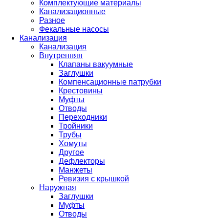
Комплектующие материалы
Канализационные
Разное
Фекальные насосы
Канализация
Канализация
Внутренняя
Клапаны вакуумные
Заглушки
Компенсационные патрубки
Крестовины
Муфты
Отводы
Переходники
Тройники
Трубы
Хомуты
Другое
Дефлекторы
Манжеты
Ревизия с крышкой
Наружная
Заглушки
Муфты
Отводы