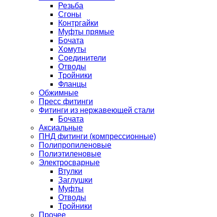
Резьба
Сгоны
Контргайки
Муфты прямые
Бочата
Хомуты
Соединители
Отводы
Тройники
Фланцы
Обжимные
Пресс фитинги
Фитинги из нержавеющей стали
Бочата
Аксиальные
ПНД фитинги (компрессионные)
Полипропиленовые
Полиэтиленовые
Электросварные
Втулки
Заглушки
Муфты
Отводы
Тройники
Прочее