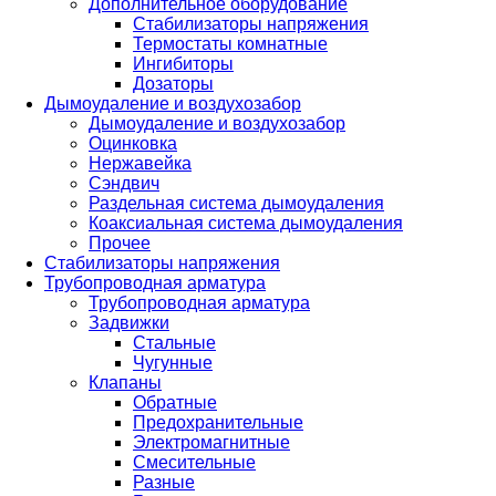
Дополнительное оборудование
Стабилизаторы напряжения
Термостаты комнатные
Ингибиторы
Дозаторы
Дымоудаление и воздухозабор
Дымоудаление и воздухозабор
Оцинковка
Нержавейка
Сэндвич
Раздельная система дымоудаления
Коаксиальная система дымоудаления
Прочее
Стабилизаторы напряжения
Трубопроводная арматура
Трубопроводная арматура
Задвижки
Стальные
Чугунные
Клапаны
Обратные
Предохранительные
Электромагнитные
Смесительные
Разные