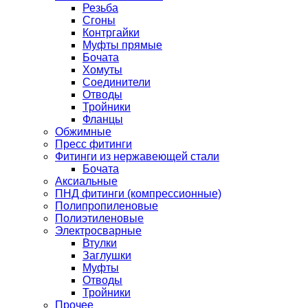
Резьба
Сгоны
Контргайки
Муфты прямые
Бочата
Хомуты
Соединители
Отводы
Тройники
Фланцы
Обжимные
Пресс фитинги
Фитинги из нержавеющей стали
Бочата
Аксиальные
ПНД фитинги (компрессионные)
Полипропиленовые
Полиэтиленовые
Электросварные
Втулки
Заглушки
Муфты
Отводы
Тройники
Прочее