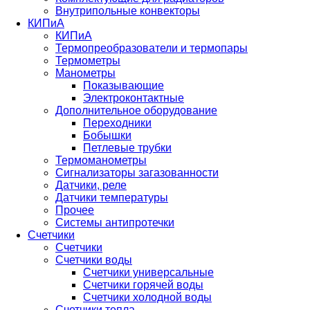
Внутрипольные конвекторы
КИПиА
КИПиА
Термопреобразователи и термопары
Термометры
Манометры
Показывающие
Электроконтактные
Дополнительное оборудование
Переходники
Бобышки
Петлевые трубки
Термоманометры
Сигнализаторы загазованности
Датчики, реле
Датчики температуры
Прочее
Системы антипротечки
Счетчики
Счетчики
Счетчики воды
Счетчики универсальные
Счетчики горячей воды
Счетчики холодной воды
Счетчики тепла