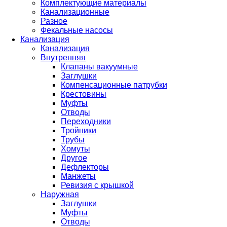
Комплектующие материалы
Канализационные
Разное
Фекальные насосы
Канализация
Канализация
Внутренняя
Клапаны вакуумные
Заглушки
Компенсационные патрубки
Крестовины
Муфты
Отводы
Переходники
Тройники
Трубы
Хомуты
Другое
Дефлекторы
Манжеты
Ревизия с крышкой
Наружная
Заглушки
Муфты
Отводы