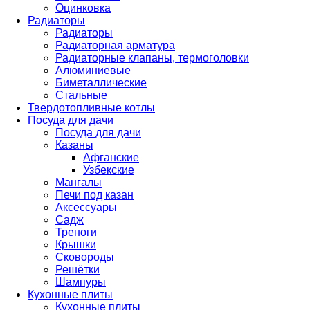
Оцинковка
Радиаторы
Радиаторы
Радиаторная арматура
Радиаторные клапаны, термоголовки
Алюминиевые
Биметаллические
Стальные
Твердотопливные котлы
Посуда для дачи
Посуда для дачи
Казаны
Афганские
Узбекские
Мангалы
Печи под казан
Аксессуары
Садж
Треноги
Крышки
Сковороды
Решётки
Шампуры
Кухонные плиты
Кухонные плиты