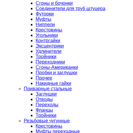
Сгоны и бочонки
Соединители для труб штуцера
Футорки
Муфты
Ниппели
Крестовины
Угольники
Контргайки
Эксцентрики
Удлинители
Тройники
Переходники
Сгоны-Американки
Пробки и заглушки
Прочее
Накидные гайки
Приварные стальные
Заглушки
Отводы
Переходы
Фланцы
Тройники
Резьбовые чугунные
Крестовины
Муфты переходные