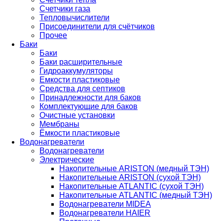
Счетчики газа
Тепловычислители
Присоединители для счётчиков
Прочее
Баки
Баки
Баки расширительные
Гидроаккумуляторы
Емкости пластиковые
Средства для септиков
Принадлежности для баков
Комплектующие для баков
Очистные установки
Мембраны
Ёмкости пластиковые
Водонагреватели
Водонагреватели
Электрические
Накопительные ARISTON (медный ТЭН)
Накопительные ARISTON (сухой ТЭН)
Накопительные ATLANTIC (сухой ТЭН)
Накопительные ATLANTIC (медный ТЭН)
Водонагреватели MIDEA
Водонагреватели HAIER