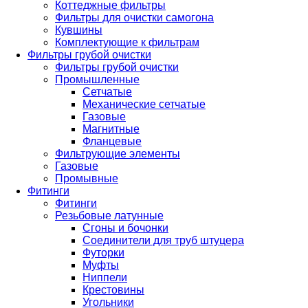
Коттеджные фильтры
Фильтры для очистки самогона
Кувшины
Комплектующие к фильтрам
Фильтры грубой очистки
Фильтры грубой очистки
Промышленные
Сетчатые
Механические сетчатые
Газовые
Магнитные
Фланцевые
Фильтрующие элементы
Газовые
Промывные
Фитинги
Фитинги
Резьбовые латунные
Сгоны и бочонки
Соединители для труб штуцера
Футорки
Муфты
Ниппели
Крестовины
Угольники