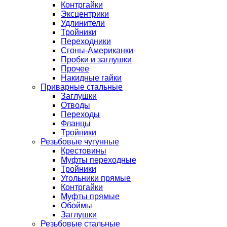
Контргайки
Эксцентрики
Удлинители
Тройники
Переходники
Сгоны-Американки
Пробки и заглушки
Прочее
Накидные гайки
Приварные стальные
Заглушки
Отводы
Переходы
Фланцы
Тройники
Резьбовые чугунные
Крестовины
Муфты переходные
Тройники
Угольники прямые
Контргайки
Муфты прямые
Обоймы
Заглушки
Резьбовые стальные