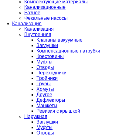
Комплектующие материалы
Канализационные
Разное
Фекальные насосы
Канализация
Канализация
Внутренняя
Клапаны вакуумные
Заглушки
Компенсационные патрубки
Крестовины
Муфты
Отводы
Переходники
Тройники
Трубы
Хомуты
Другое
Дефлекторы
Манжеты
Ревизия с крышкой
Наружная
Заглушки
Муфты
Отводы