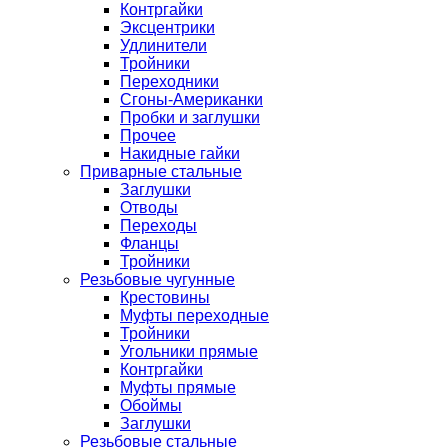
Контргайки
Эксцентрики
Удлинители
Тройники
Переходники
Сгоны-Американки
Пробки и заглушки
Прочее
Накидные гайки
Приварные стальные
Заглушки
Отводы
Переходы
Фланцы
Тройники
Резьбовые чугунные
Крестовины
Муфты переходные
Тройники
Угольники прямые
Контргайки
Муфты прямые
Обоймы
Заглушки
Резьбовые стальные