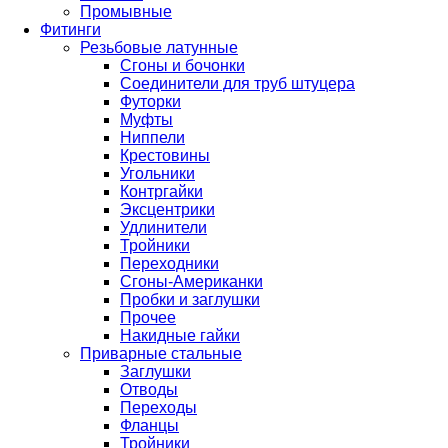
Промывные
Фитинги
Резьбовые латунные
Сгоны и бочонки
Соединители для труб штуцера
Футорки
Муфты
Ниппели
Крестовины
Угольники
Контргайки
Эксцентрики
Удлинители
Тройники
Переходники
Сгоны-Американки
Пробки и заглушки
Прочее
Накидные гайки
Приварные стальные
Заглушки
Отводы
Переходы
Фланцы
Тройники