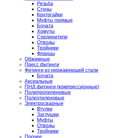
Резьба
Сгоны
Контргайки
Муфты прямые
Бочата
Хомуты
Соединители
Отводы
Тройники
Фланцы
Обжимные
Пресс фитинги
Фитинги из нержавеющей стали
Бочата
Аксиальные
ПНД фитинги (компрессионные)
Полипропиленовые
Полиэтиленовые
Электросварные
Втулки
Заглушки
Муфты
Отводы
Тройники
Прочее