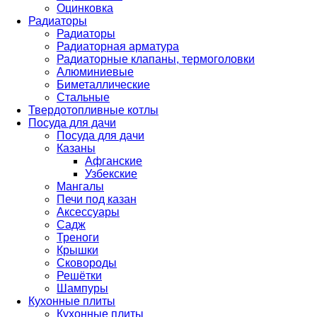
Оцинковка
Радиаторы
Радиаторы
Радиаторная арматура
Радиаторные клапаны, термоголовки
Алюминиевые
Биметаллические
Стальные
Твердотопливные котлы
Посуда для дачи
Посуда для дачи
Казаны
Афганские
Узбекские
Мангалы
Печи под казан
Аксессуары
Садж
Треноги
Крышки
Сковороды
Решётки
Шампуры
Кухонные плиты
Кухонные плиты