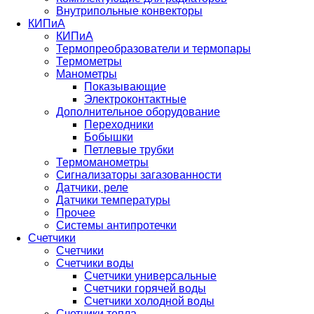
Внутрипольные конвекторы
КИПиА
КИПиА
Термопреобразователи и термопары
Термометры
Манометры
Показывающие
Электроконтактные
Дополнительное оборудование
Переходники
Бобышки
Петлевые трубки
Термоманометры
Сигнализаторы загазованности
Датчики, реле
Датчики температуры
Прочее
Системы антипротечки
Счетчики
Счетчики
Счетчики воды
Счетчики универсальные
Счетчики горячей воды
Счетчики холодной воды
Счетчики тепла