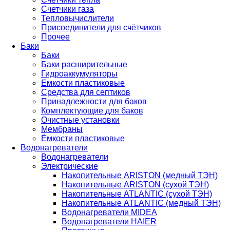
Счетчики газа
Тепловычислители
Присоединители для счётчиков
Прочее
Баки
Баки
Баки расширительные
Гидроаккумуляторы
Емкости пластиковые
Средства для септиков
Принадлежности для баков
Комплектующие для баков
Очистные установки
Мембраны
Ёмкости пластиковые
Водонагреватели
Водонагреватели
Электрические
Накопительные ARISTON (медный ТЭН)
Накопительные ARISTON (сухой ТЭН)
Накопительные ATLANTIC (сухой ТЭН)
Накопительные ATLANTIC (медный ТЭН)
Водонагреватели MIDEA
Водонагреватели HAIER