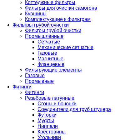
Коттеджные фильтры
Фильтры для очистки самогона
Кувшины
Комплектующие к фильтрам
Фильтры грубой очистки
Фильтры грубой очистки
Промышленные
Сетчатые
Механические сетчатые
Газовые
Магнитные
Фланцевые
Фильтрующие элементы
Газовые
Промывные
Фитинги
Фитинги
Резьбовые латунные
Сгоны и бочонки
Соединители для труб штуцера
Футорки
Муфты
Ниппели
Крестовины
Угольники