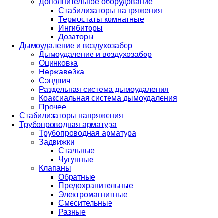
Дополнительное оборудование
Стабилизаторы напряжения
Термостаты комнатные
Ингибиторы
Дозаторы
Дымоудаление и воздухозабор
Дымоудаление и воздухозабор
Оцинковка
Нержавейка
Сэндвич
Раздельная система дымоудаления
Коаксиальная система дымоудаления
Прочее
Стабилизаторы напряжения
Трубопроводная арматура
Трубопроводная арматура
Задвижки
Стальные
Чугунные
Клапаны
Обратные
Предохранительные
Электромагнитные
Смесительные
Разные